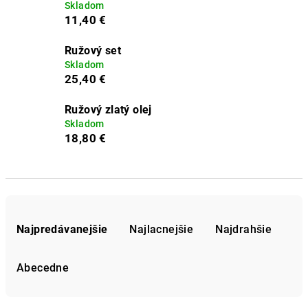
Skladom
11,40 €
Ružový set
Skladom
25,40 €
Ružový zlatý olej
Skladom
18,80 €
R
a
Najpredávanejšie
Najlacnejšie
Najdrahšie
d
e
Abecedne
n
i