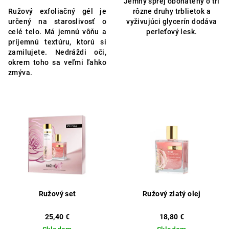
Jemný sprej obohatený o tri
5,0
Ružový exfoliačný gél je
rôzne druhy trblietok a
z
určený na staroslivosť o
vyživujúci glycerín dodáva
5
celé telo. Má jemnú vôňu a
perleťový lesk.
hviezdičiek.
príjemnú textúru, ktorú si
zamilujete. Nedráždi oči,
okrem toho sa veľmi ľahko
zmýva.
Ružový set
Ružový zlatý olej
25,40 €
18,80 €