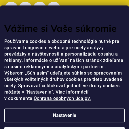
Vážime si Vaše súkromie
Posledné hodnotenie produktov
Používame cookies a obdobné technológie nutné pre
správne fungovanie webu a pre účely analýzy
Professional Krém na ruky s niacínamidom a peptidmi
prevádzky a návštevnosti a personalizáciu obsahu a
jaja
|
reklamy. Informácie o užívaní našich stránok zdieľame
Hodnotenie produktu je 5 z 5 hviezdičiek.
s našimi reklamnými a analytickými partnermi.
Výberom „Súhlasím“ udeľujete súhlas so spracovaním
všetkých voliteľných druhov cookies pre tieto uvedené
Prijímame online platby
účely. Spravovať či blokovať jednotlivé druhy cookies
môžete v "Nastavenia". Viac informácií
v dokumente
Ochrana osobných údajov.
Nastavenie