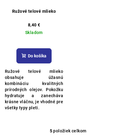
Ružové telové mlieko
8,40 €
Skladom
Do košíka
Ružové telové mlieko
obsahuje úžasnú
kombináciu kvalitných
prírodných olejov.
Pokožku
hydratuje a zanecháva
krásne vláčnu, je vhodné pre
všetky typy pleti.
5
položiek celkom
O