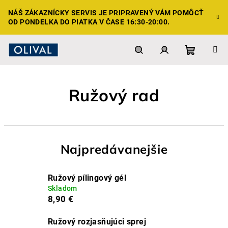
Prejsť
NÁŠ ZÁKAZNÍCKY SERVIS JE PRIPRAVENÝ VÁM POMÔCŤ
na
OD PONDELKA DO PIATKA V ČASE 16:30-20:00.
obsah
Nákupn
Hľadať
Prihlásenie
Ružový rad
košík
Najpredávanejšie
Ružový pílingový gél
Skladom
8,90 €
Ružový rozjasňujúci sprej