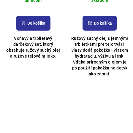
Skladom
Skladom
Priemerné
hodnotenie
produktu
Do košíka
Do košíka
je
5,0
Voňavý a trblietavý
Ružový suchý olej s jemnými
z
darčekový set, ktorý
trblietkami pre telo tvár i
5
obsahuje ružový suchý olej
vlasy dodá pokožke i vlasom
hviezdičiek.
a ružové telové mlieko.
hydratáciu, výživu a lesk.
Vďaka prírodným olejom je
po použití pokožka na dotyk
ako zamat.