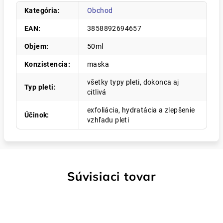
Kategória
:
Obchod
EAN
:
3858892694657
Objem
:
50ml
Konzistencia
:
maska
všetky typy pleti, dokonca aj
Typ pleti
:
citlivá
exfoliácia, hydratácia a zlepšenie
Účinok
:
vzhľadu pleti
Súvisiaci tovar