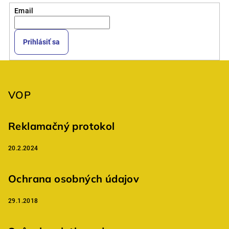
Email
Prihlásiť sa
Z
á
p
VOP
ä
t
Reklamačný protokol
i
20.2.2024
e
Ochrana osobných údajov
29.1.2018