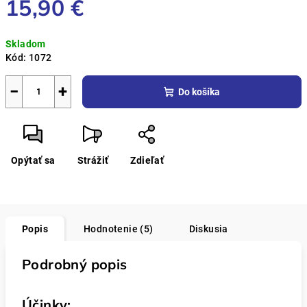
15,90 €
Jednotková
Skladom
cena:
Kód:
1072
−
+
Do košíka
Opýtať sa
Strážiť
Zdieľať
Popis
Hodnotenie (5)
Diskusia
Podrobný popis
Účinky: