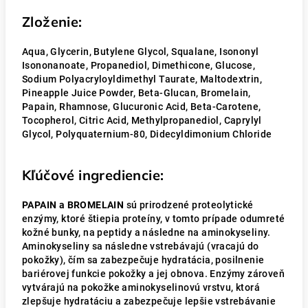
Zloženie:
Aqua, Glycerin, Butylene Glycol, Squalane, Isononyl
Isononanoate, Propanediol, Dimethicone, Glucose,
Sodium Polyacryloyldimethyl Taurate, Maltodextrin,
Pineapple Juice Powder, Beta-Glucan, Bromelain,
Papain, Rhamnose, Glucuronic Acid, Beta-Carotene,
Tocopherol, Citric Acid, Methylpropanediol, Caprylyl
Glycol, Polyquaternium-80, Didecyldimonium Chloride
Kľúčové ingrediencie:
PAPAIN a BROMELAIN
sú prirodzené proteolytické
enzýmy, ktoré štiepia proteíny, v tomto prípade odumreté
kožné bunky, na peptidy a následne na aminokyseliny.
Aminokyseliny sa následne vstrebávajú (vracajú do
pokožky), čím sa zabezpečuje hydratácia, posilnenie
bariérovej funkcie pokožky a jej obnova. Enzýmy zároveň
vytvárajú na pokožke aminokyselinovú vrstvu, ktorá
zlepšuje hydratáciu a zabezpečuje lepšie vstrebávanie