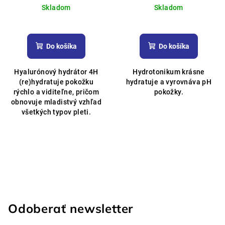
Skladom
Skladom
Priemerné
Priemerné
hodnotenie
hodnotenie
produktu
produktu
Do košíka
Do košíka
je
je
5,0
5,0
Hyalurónový hydrátor 4H
Hydrotonikum krásne
z
z
(re)hydratuje pokožku
hydratuje a vyrovnáva pH
5
5
rýchlo a viditeľne, pričom
pokožky.
hviezdičiek.
hviezdičiek.
obnovuje mladistvý vzhľad
všetkých typov pleti.
Odoberať newsletter