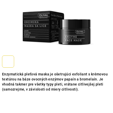
Enzymatická pleťová maska je ošetrujúci exfoliant s krémovou
textúrou na báze ovocných enzýmov papaín a bromelaín. Je
vhodná takmer pre všetky typy pleti, vrátane citlivejšej pleti
(samozrejme, v závislosti od miery citlivosti).