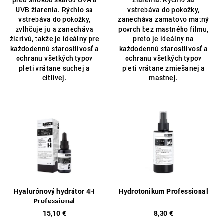
pred širokou škálou UVA a
žiarenia. Rýchlo sa
UVB žiarenia. Rýchlo sa
vstrebáva do pokožky,
vstrebáva do pokožky,
zanecháva zamatovo matný
zvlhčuje ju a zanecháva
povrch bez mastného filmu,
žiarivú, takže je ideálny pre
preto je ideálny na
každodennú starostlivosť a
každodennú starostlivosť a
ochranu všetkých typov
ochranu všetkých typov
pleti vrátane suchej a
pleti vrátane zmiešanej a
citlivej.
mastnej.
Hyalurónový hydrátor 4H
Hydrotonikum Professional
Professional
15,10 €
8,30 €