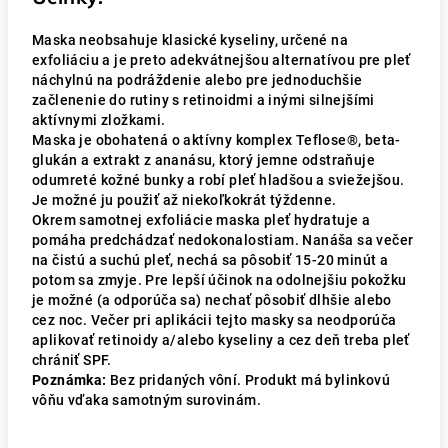
Maska neobsahuje klasické kyseliny, určené na
exfoliáciu a je preto adekvátnejšou alternatívou pre pleť
náchylnú na podráždenie alebo pre jednoduchšie
začlenenie do rutiny s retinoidmi a inými silnejšími
aktívnymi zložkami.
Maska je obohatená o aktívny komplex Teflose®, beta-
glukán a extrakt z ananásu, ktorý jemne odstraňuje
odumreté kožné bunky a robí pleť hladšou a sviežejšou.
Je možné ju použiť až niekoľkokrát týždenne.
Okrem samotnej exfoliácie maska pleť hydratuje a
pomáha predchádzať nedokonalostiam. Nanáša sa večer
na čistú a suchú pleť, nechá sa pôsobiť 15-20 minút a
potom sa zmyje. Pre lepší účinok na odolnejšiu pokožku
je možné (a odporúča sa) nechať pôsobiť dlhšie alebo
cez noc. Večer pri aplikácii tejto masky sa neodporúča
aplikovať retinoidy a/alebo kyseliny a cez deň treba pleť
chrániť SPF.
Poznámka:
Bez pridaných vôní. Produkt má bylinkovú
vôňu vďaka samotným surovinám.