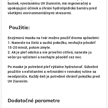
buniek, vyvolanému UV žiarením, má regeneračný a
upokojujúci účinok a chráni hydrolipidickú bariéru pred
všetkými environmentálnymi stresormi.
Použitie:
Enzýmovú masku na tvár možno použiť dvoma spôsobmi:
1. Naneste na čistú a suchú pokožku, nechajte pôsobiť
15-20 minút, potom zmyte.
2. Ak je pleť odolná a nie priveľmi citlivá, naneste ju
večer po vyčistení a nechajte pôsobiť cez noc.
Po maske je potrebné pleť výdatne hydratovať. Súbežné
použitie s exfoliantmi a retinoidmi v rovnakej rutine sa
neodporúča. Každý deň je potrebné chrániť pokožku pred
UV žiarením.
Dodatočné parametre