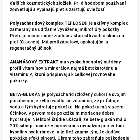
ďalších kozmetických zložiek. Pri dlhodobom používaní
zosvetľujú a vypínajú pleť a zaisťujú sviežosť.
Polysacharidový komplex TEFLOSE®
je aktívny komplex
zameraný na udržanie vyváženej mikroflóry pokožky.
Preto je mimoriadne žiaduci v starostlivosti o aknóznu
pleť (C.acnes). Má protizápalový, upokojujúci a
regeneračný účinok.
ANANÁSOVÝ EXTRAKT
má vysoko hodnotný nutričný
profil vitamínov a minerálov, najmä betakaroténu a
vitamínu A, ktoré prispievajú k celkovej rovnováhe
pokožky.
BETA-GLUKÁN
je polysacharid (zložený cukor) a svojim
pôsobením je zvlhčovadlo, čo znamená, že priťahuje
vodu a tým hydratuje pokožku. Na pokožku má viacero
účinkov. V prvom rade pokožku mimoriadne dobre
hydratuje. Niektoré štúdie ukázali, že beta-glukán má o
20% silnejší účinok v porovnaní s rovnakým percentom
kyseliny hyalurónovej a je tiež známy tým, že dodáva
pokožke efekt plnosti. Okrem toho zabraňuje poškodeniu