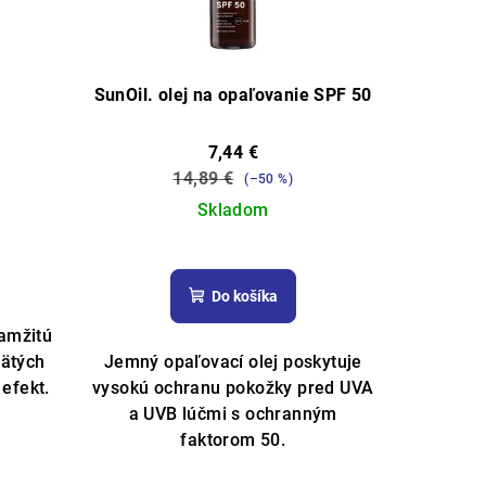
SunOil. olej na opaľovanie SPF 50
7,44 €
14,89 €
(–50 %)
Skladom
Do košíka
amžitú
pätých
Jemný opaľovací olej poskytuje
 efekt.
vysokú ochranu pokožky pred UVA
a UVB lúčmi s ochranným
faktorom 50.