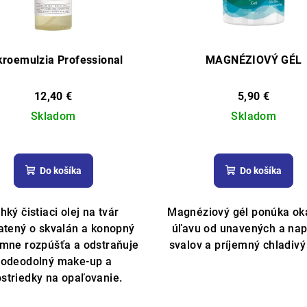
kroemulzia Professional
MAGNÉZIOVÝ GÉL
12,40 €
5,90 €
Skladom
Skladom
Priemerné
hodnotenie
Do košíka
Do košíka
produktu
je
5,0
hký čistiaci olej na tvár
Magnéziový gél ponúka ok
z
tený o skvalán a konopný
úľavu od unavených a na
5
emne rozpúšťa a odstraňuje
svalov a príjemný chladivý
hviezdičiek.
vodeodolný make-up a
ostriedky na opaľovanie.