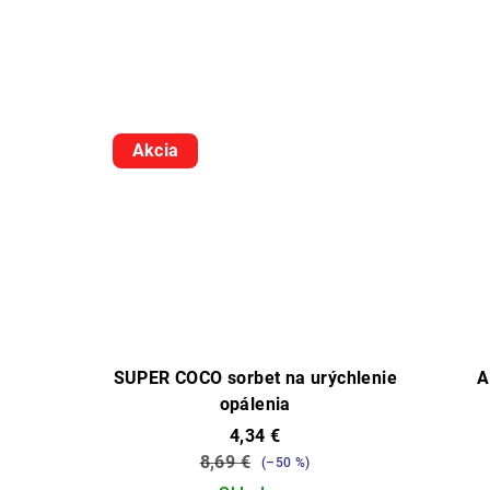
Akcia
SUPER COCO sorbet na urýchlenie
A
opálenia
4,34 €
8,69 €
(–50 %)