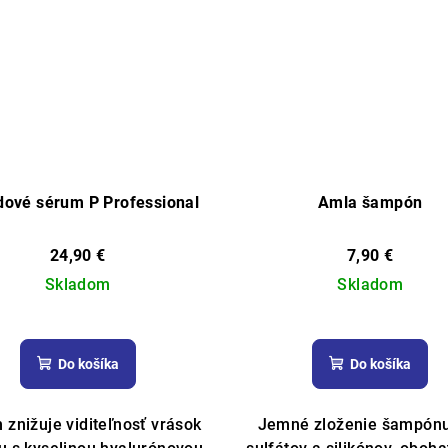
dové sérum P Professional
Amla šampón
24,90 €
7,90 €
Skladom
Skladom
Priemerné
hodnotenie
Do košíka
Do košíka
produktu
je
5,0
 znižuje viditeľnosť vrások
Jemné zloženie šampón
z