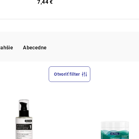
7,44 €
rahšie
Abecedne
Otvoriť filter