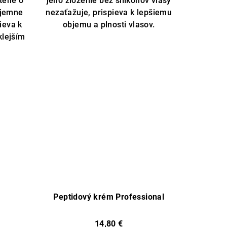
atené o
jeho zloženie bez silikónov vlasy
 jemne
nezaťažuje, prispieva k lepšiemu
ieva k
objemu a plnosti vlasov.
klejším
Peptidový krém Professional
14,80 €