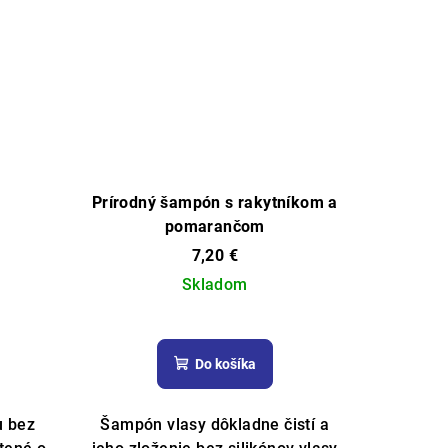
Prírodný šampón s rakytníkom a
pomarančom
7,20 €
Skladom
Do košíka
u bez
Šampón vlasy dôkladne čistí a