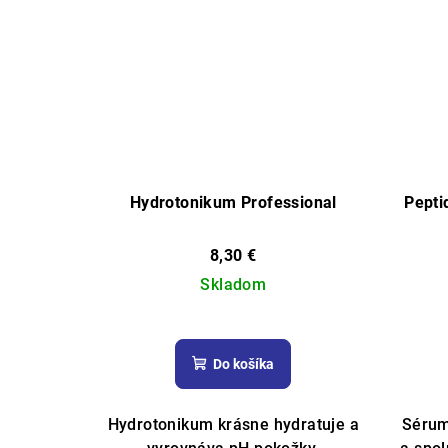
Hydrotonikum Professional
Pepti
8,30 €
Skladom
Priemerné
hodnotenie
Do košíka
produktu
je
5,0
Hydrotonikum krásne hydratuje a
Sérum
z