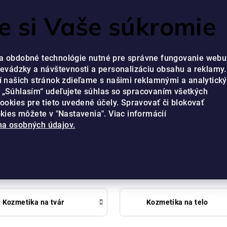
RVIS JE PRIPRAVENÝ VÁM POMÔCŤ OD PONDELKA DO PIATKA V ČA
 si Vaše súkromie
a obdobné technológie nutné pre správne fungovanie webu
revádzky a návštevnosti a personalizáciu obsahu a reklamy.
í našich stránok zdieľame s našimi reklamnými a analytick
 „Súhlasím“ udeľujete súhlas so spracovaním všetkých
cookies pre tieto uvedené účely. Spravovať či blokovať
okies môžete v "Nastavenia". Viac informácií
a osobných údajov.
Obchod
Kozmetika na tvár
Kozmetika na telo