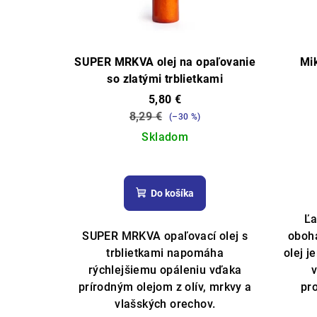
s
o
p
d
r
SUPER MRKVA olej na opaľovanie
Mi
u
so zlatými trblietkami
o
k
5,80 €
d
t
8,29 €
(–30 %)
Skladom
u
o
Priemerné
k
v
hodnotenie
t
Do košíka
produktu
je
Ľa
o
5,0
SUPER MRKVA opaľovací olej s
oboha
z
v
trblietkami napomáha
olej j
5
rýchlejšiemu opáleniu vďaka
hviezdičiek.
prírodným olejom z
olív, mrkvy a
pr
vlašských orechov.