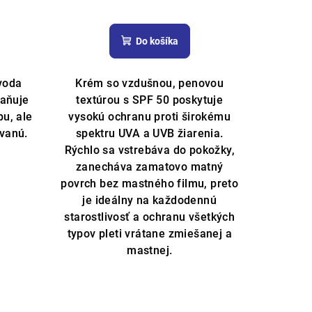
é
Priemerné
e
hodnotenie
Do košíka
produktu
je
4,8
voda
Krém so vzdušnou, penovou
z
raňuje
textúrou s SPF 50 poskytuje
5
pu, ale
vysokú ochranu proti širokému
k.
hviezdičiek.
ovanú.
spektru UVA a UVB žiarenia.
Rýchlo sa vstrebáva do pokožky,
zanecháva zamatovo matný
povrch bez mastného filmu, preto
je ideálny na každodennú
starostlivosť a ochranu všetkých
typov pleti vrátane zmiešanej a
mastnej.