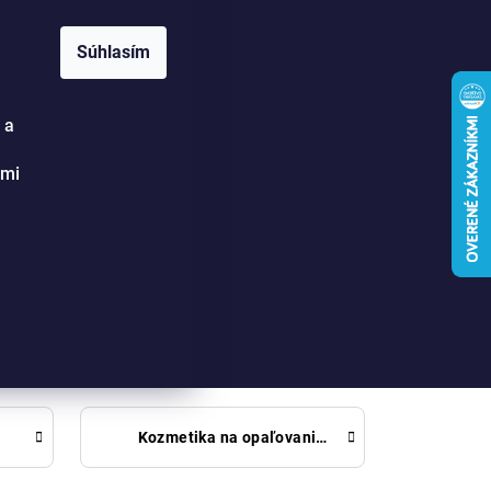
SE 16:30-20:00.
Súhlasím
 a
Hľadať
Prihlásenie
Nákupný
ými
košík
Kozmetika na opaľovanie s prírodnými olejmi