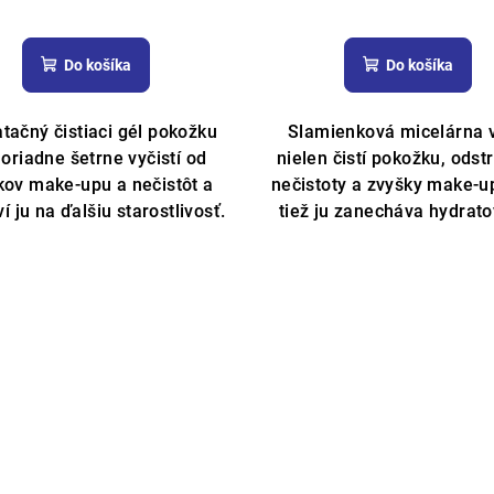
Priemerné
Priemern
hodnotenie
hodnoteni
Do košíka
Do košíka
produktu
produktu
je
je
5,0
5,0
tačný čistiaci gél pokožku
Slamienková micelárna 
z
z
riadne šetrne vyčistí od
nielen čistí pokožku, odst
5
5
kov make-upu a nečistôt a
nečistoty a zvyšky make-u
hviezdičiek.
hviezdičie
ví ju na ďalšiu starostlivosť.
tiež ju zanecháva hydrat