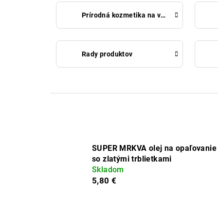
Prírodná kozmetika na vlasy a šampóny s prírodnými zložkami
Rady produktov
SUPER MRKVA olej na opaľovanie
so zlatými trblietkami
Skladom
5,80 €