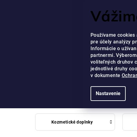
Prejsť
NÁŠ ZÁKAZNÍCKY SE
Vážime
na
obsah
EUR
Používame cookies 
pre účely analýzy p
Informácie o užívan
partnermi. Výberom
voliteľných druhov 
jednotlivé druhy co
DOMOV
/
OBCHOD
v dokumente
Ochran
Nastavenie
Kozmetické doplnky