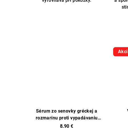
vyrovnáva pH pokožky.
a spol
5
st
hviezdičiek.
Akci
Sérum zo senovky gréckej a
rozmarínu proti vypadávaniu
vlasov
8,90 €