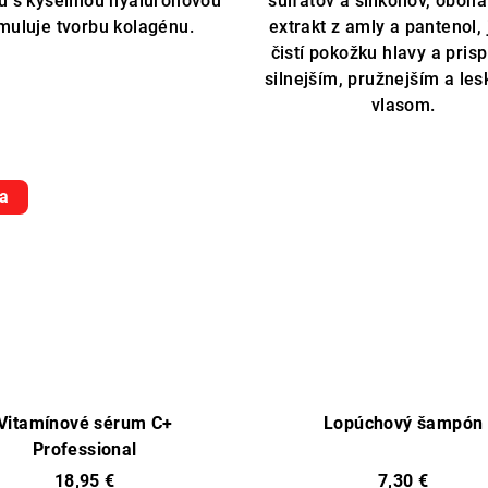
u s kyselinou hyalurónovou
sulfátov a silikónov, oboh
5
imuluje tvorbu kolagénu.
extrakt z amly a pantenol,
hviezdičiek.
čistí pokožku hlavy a prisp
silnejším, pružnejším a les
vlasom.
a
Vitamínové sérum C+
Lopúchový šampón
Professional
18,95 €
7,30 €