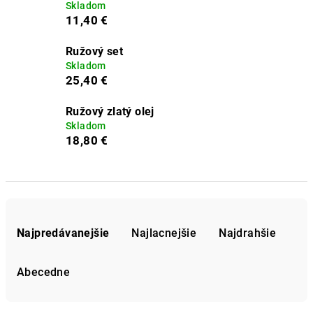
Skladom
11,40 €
Ružový set
Skladom
25,40 €
Ružový zlatý olej
Skladom
18,80 €
R
a
Najpredávanejšie
Najlacnejšie
Najdrahšie
d
e
Abecedne
n
i