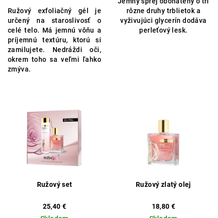
Jemný sprej obohatený o tri
5,0
Ružový exfoliačný gél je
rôzne druhy trblietok a
z
určený na staroslivosť o
vyživujúci glycerín dodáva
5
celé telo. Má jemnú vôňu a
perleťový lesk.
hviezdičiek.
príjemnú textúru, ktorú si
zamilujete. Nedráždi oči,
okrem toho sa veľmi ľahko
zmýva.
Ružový set
Ružový zlatý olej
25,40 €
18,80 €