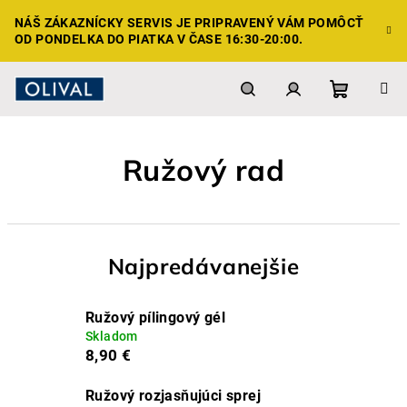
Prejsť
NÁŠ ZÁKAZNÍCKY SERVIS JE PRIPRAVENÝ VÁM POMÔCŤ
na
OD PONDELKA DO PIATKA V ČASE 16:30-20:00.
obsah
Nákupn
Hľadať
Prihlásenie
Ružový rad
košík
Najpredávanejšie
Ružový pílingový gél
Skladom
8,90 €
Ružový rozjasňujúci sprej