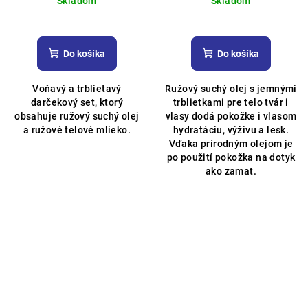
Skladom
Skladom
Priemerné
hodnotenie
produktu
Do košíka
Do košíka
je
5,0
Voňavý a trblietavý
Ružový suchý olej s jemnými
z
darčekový set, ktorý
trblietkami pre telo tvár i
5
obsahuje ružový suchý olej
vlasy dodá pokožke i vlasom
hviezdičiek.
a ružové telové mlieko.
hydratáciu, výživu a lesk.
Vďaka prírodným olejom je
po použití pokožka na dotyk
ako zamat.