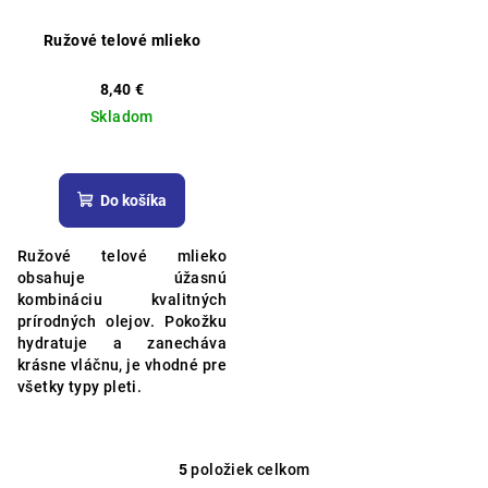
Ružové telové mlieko
8,40 €
Skladom
Do košíka
Ružové telové mlieko
obsahuje úžasnú
kombináciu kvalitných
prírodných olejov.
Pokožku
hydratuje a zanecháva
krásne vláčnu, je vhodné pre
všetky typy pleti.
5
položiek celkom
O