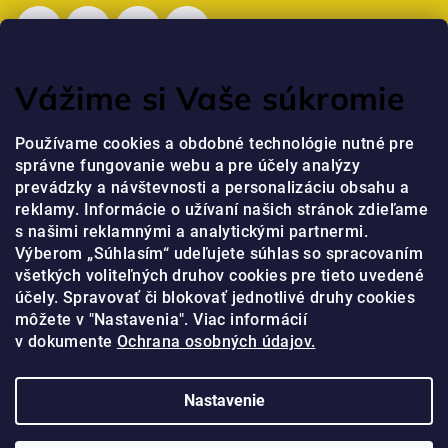
Vážime si Vaše súkromie
Posledné hodnotenie produktov
Používame cookies a obdobné technológie nutné pre
správne fungovanie webu a pre účely analýzy
Professional Krém na ruky s niacínamidom a peptidmi
prevádzky a návštevnosti a personalizáciu obsahu a
jaja
|
reklamy. Informácie o užívaní našich stránok zdieľame
Hodnotenie produktu je 5 z 5 hviezdičiek.
s našimi reklamnými a analytickými partnermi.
Výberom „Súhlasím“ udeľujete súhlas so spracovaním
všetkých voliteľných druhov cookies pre tieto uvedené
Prijímame online platby
účely. Spravovať či blokovať jednotlivé druhy cookies
môžete v "Nastavenia". Viac informácií
v dokumente
Ochrana osobných údajov.
Nastavenie