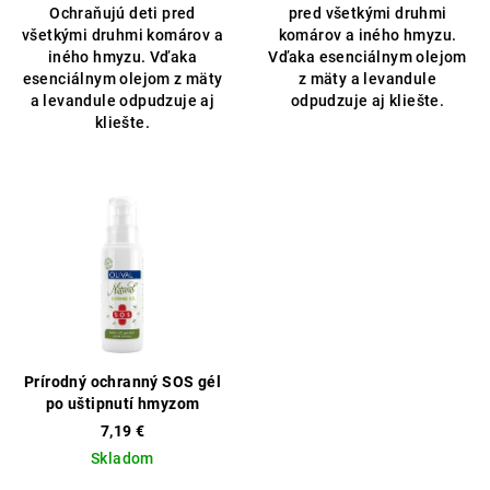
Ochraňujú deti
pred
pred všetkými druhmi
všetkými druhmi komárov a
komárov a iného hmyzu.
iného hmyzu. Vďaka
Vďaka esenciálnym olejom
esenciálnym olejom z mäty
z mäty a levandule
a levandule odpudzuje aj
odpudzuje aj kliešte.
kliešte.
Prírodný ochranný SOS gél
po uštipnutí hmyzom
7,19 €
Skladom