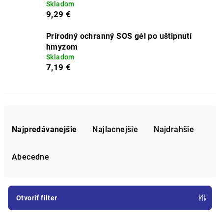
Skladom
9,29 €
Prírodný ochranný SOS gél po uštipnutí
hmyzom
Skladom
7,19 €
R
a
Najpredávanejšie
Najlacnejšie
Najdrahšie
d
e
Abecedne
n
i
e
Otvoriť filter
p