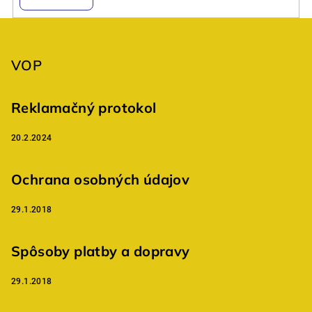
p
r
Z
v
á
k
p
VOP
y
v
ä
ý
t
Reklamačný protokol
p
i
i
20.2.2024
e
s
u
Ochrana osobných údajov
29.1.2018
Spôsoby platby a dopravy
29.1.2018