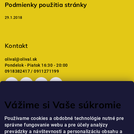
Podmienky použitia stránky
29.1.2018
Kontakt
olival
@
olival.sk
Pondelok - Piatok 16:30 - 20:00
0918382417 / 0911271199
Vážime si Vaše súkromie
Posledné hodnotenie produktov
Používame cookies a obdobné technológie nutné pre
správne fungovanie webu a pre účely analýzy
Professional Krém na ruky s niacínamidom a peptidmi
prevádzky a návštevnosti a personalizáciu obsahu a