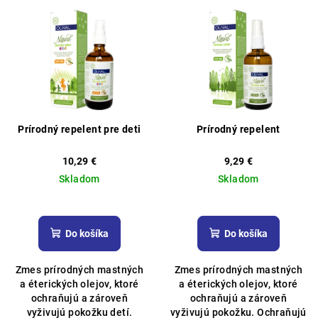
V
r
ý
o
p
d
i
u
s
k
p
t
r
o
Prírodný repelent pre deti
Prírodný repelent
o
v
d
10,29 €
9,29 €
Skladom
Skladom
u
k
Priemerné
Priemerné
hodnotenie
hodnotenie
t
produktu
produktu
Do košíka
Do košíka
o
je
je
5,0
5,0
v
Zmes prírodných mastných
Zmes prírodných mastných
z
z
a éterických olejov, ktoré
a éterických olejov, ktoré
5
5
ochraňujú a zároveň
ochraňujú a zároveň
hviezdičiek.
hviezdičiek.
vyživujú pokožku detí.
vyživujú pokožku. Ochraňujú