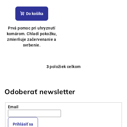
Priemerné
hodnotenie
produktu
Do košíka
je
5,0
Prvá pomoc pri uhryznutí
z
komárom.
Chladí pokožku,
5
zmierňuje začervenanie a
hviezdičiek.
svrbenie.
3
položiek celkom
O
v
l
á
Odoberať newsletter
d
a
Email
c
i
e
Prihlásiť sa