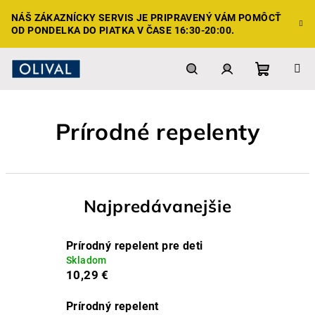
Prejsť
NÁŠ ZÁKAZNÍCKY SERVIS JE PRIPRAVENÝ VÁM POMÔCŤ
na
OD PONDELKA DO PIATKA V ČASE 16:30-20:00.
obsah
Nákupn
Hľadať
Prihlásenie
Prírodné repelenty
košík
Najpredávanejšie
Prírodný repelent pre deti
Skladom
10,29 €
Prírodný repelent