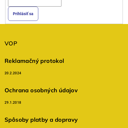
Prihlásiť sa
Z
á
p
VOP
ä
t
Reklamačný protokol
i
20.2.2024
e
Ochrana osobných údajov
29.1.2018
Spôsoby platby a dopravy