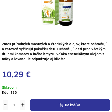
Zmes prírodných mastných a éterických olejov, ktoré ochraňujú
a zároveň vyživujú pokožku detí. Ochraňujú deti
pred všetkými
druhmi komárov a iného hmyzu. Vďaka esenciálnym olejom z
mäty a levandule odpudzuje aj kliešte.
10,29 €
Jednotková
Skladom
cena:
Kód:
190
−
+
Do košíka