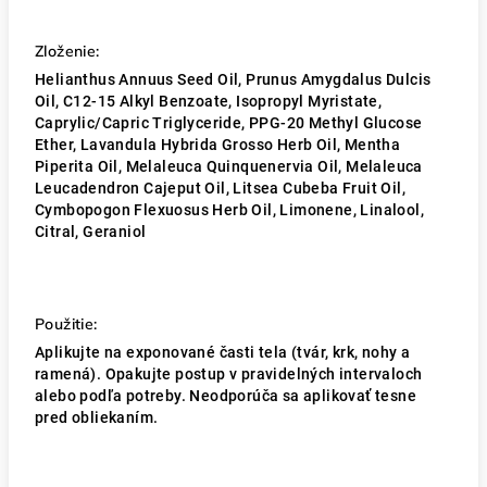
Zloženie:
Helianthus Annuus Seed Oil, Prunus Amygdalus Dulcis
Oil, C12-15 Alkyl Benzoate, Isopropyl Myristate,
Caprylic/Capric Triglyceride, PPG-20 Methyl Glucose
Ether, Lavandula Hybrida Grosso Herb Oil, Mentha
Piperita Oil, Melaleuca Quinquenervia Oil, Melaleuca
Leucadendron Cajeput Oil, Litsea Cubeba Fruit Oil,
Cymbopogon Flexuosus Herb Oil, Limonene, Linalool,
Citral, Geraniol
Použitie:
Aplikujte na exponované časti tela (tvár, krk, nohy a
ramená).
Opakujte postup v pravidelných intervaloch
alebo podľa potreby. Neodporúča sa aplikovať tesne
pred obliekaním.