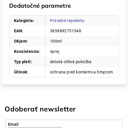
Dodatočné parametre
Kategória
:
Prírodné repelenty
EAN
:
3859892751548
Objem
:
100ml
Konzistencia
:
sprej
Typ pleti
:
detská citlivá pokožka
Účinok
:
ochrana pred komármi a hmyzom
Odoberať newsletter
Email