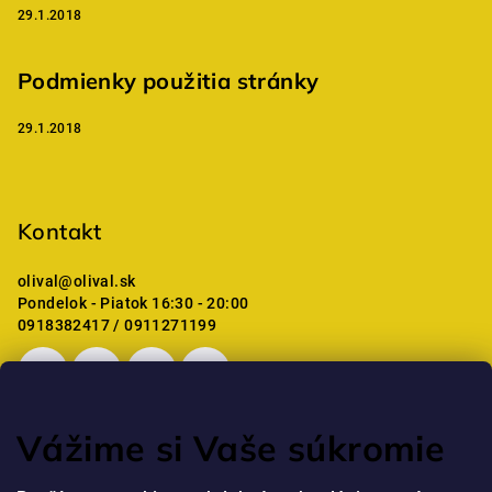
29.1.2018
Podmienky použitia stránky
29.1.2018
Kontakt
olival
@
olival.sk
Pondelok - Piatok 16:30 - 20:00
0918382417 / 0911271199
Vážime si Vaše súkromie
Posledné hodnotenie produktov