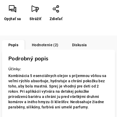
Opýtať sa
Strážiť
Zdieľať
Popis
Hodnotenie (2)
Diskusia
Podrobný popis
Účinky:
Kombinácia 5 esenciálnych olejov s príjemnou vôňou
sa
veľmi rýchlo absorbuje,
hydratuje a chráni pokožku bez
toho, aby bola mastná.
Sprej je vhodný pre deti od 2
rokov.
Pri aplikácii vytvára na detskej pokožke
prirodzenú bariéru a chráni ju pred všetkými druhmi
komárov a iného hmyzu či kliešťov. Neobsahuje ž
iadne
parabény, silikóny, farbivá ani umelé parfumy.