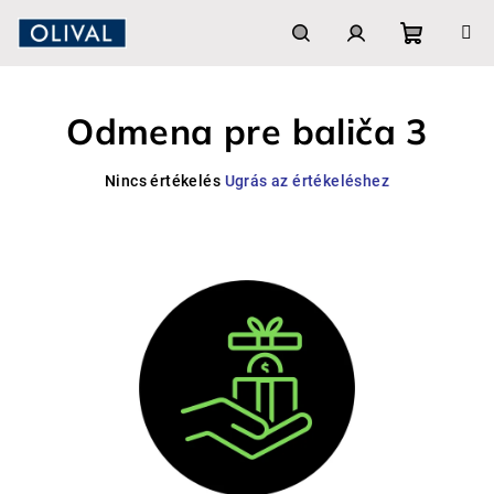
Ugrás
a
fő
Kosár
Keresés
Bejelentkezés
tartalomhoz
Odmena pre baliča 3
A
Nincs értékelés
Ugrás az értékeléshez
termék
átlagos
értékelése
5-
ből
0,0
csillag.