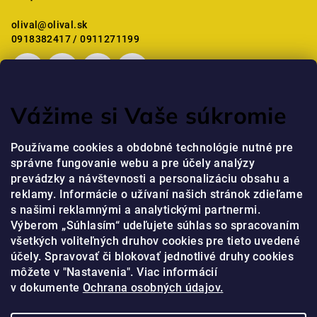
l
é
olival
@
olival.sk
c
0918382417 / 0911271199
Vážime si Vaše súkromie
Mostanában értékelt termékek
Používame cookies a obdobné technológie nutné pre
správne fungovanie webu a pre účely analýzy
Professzionális kézkrém niacinamiddal és peptidekkel
prevádzky a návštevnosti a personalizáciu obsahu a
jaja
|
reklamy. Informácie o užívaní našich stránok zdieľame
A termék értékelése 5-ből 5 csillag.
s našimi reklamnými a analytickými partnermi.
Výberom „Súhlasím“ udeľujete súhlas so spracovaním
všetkých voliteľných druhov cookies pre tieto uvedené
Online fizetési lehetőséget biztosítunk
účely. Spravovať či blokovať jednotlivé druhy cookies
môžete v "Nastavenia". Viac informácií
v dokumente
Ochrana osobných údajov.