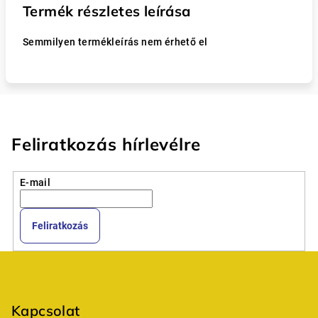
Termék részletes leírása
Semmilyen termékleírás nem érhető el
Feliratkozás hírlevélre
E-mail
Feliratkozás
L
á
b
Kapcsolat