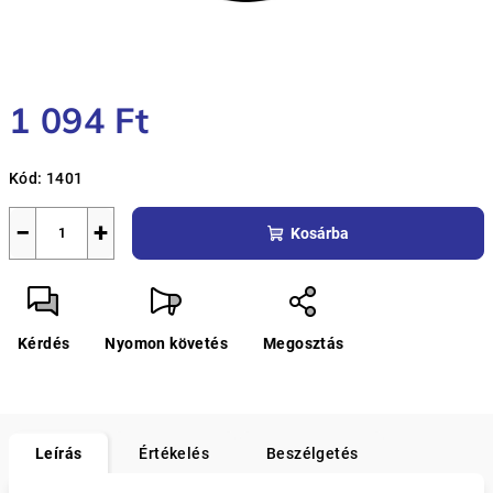
1 094 Ft
Egységár:
Kód:
1401
−
+
Kosárba
Kérdés
Nyomon követés
Megosztás
Leírás
Értékelés
Beszélgetés