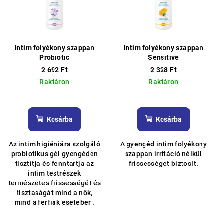
m
d
é
e
k
z
e
é
Intim folyékony szappan
Intim folyékony szappan
k
s
Probiotic
Sensitive
l
2 692 Ft
2 328 Ft
e
Raktáron
Raktáron
i
s
t
Kosárba
Kosárba
á
j
Az intim higiéniára szolgáló
A gyengéd intim folyékony
a
probiotikus gél gyengéden
szappan irritáció nélkül
tisztítja és fenntartja az
frissességet biztosít.
intim testrészek
természetes frissességét és
tisztaságát mind a nők,
mind a férfiak esetében.