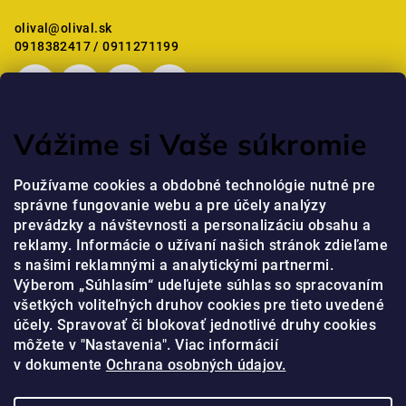
l
é
olival
@
olival.sk
e
c
0918382417 / 0911271199
m
e
i
Vážime si Vaše súkromie
Mostanában értékelt termékek
Používame cookies a obdobné technológie nutné pre
správne fungovanie webu a pre účely analýzy
Professzionális kézkrém niacinamiddal és peptidekkel
prevádzky a návštevnosti a personalizáciu obsahu a
jaja
|
reklamy. Informácie o užívaní našich stránok zdieľame
A termék értékelése 5-ből 5 csillag.
s našimi reklamnými a analytickými partnermi.
Výberom „Súhlasím“ udeľujete súhlas so spracovaním
všetkých voliteľných druhov cookies pre tieto uvedené
Online fizetési lehetőséget biztosítunk
účely. Spravovať či blokovať jednotlivé druhy cookies
môžete v "Nastavenia". Viac informácií
v dokumente
Ochrana osobných údajov.