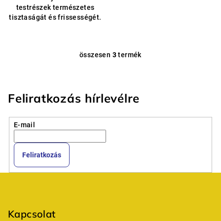
testrészek természetes
tisztaságát és frissességét.
összesen
3
termék
L
i
s
t
Feliratkozás hírlevélre
a
i
E-mail
r
á
n
Feliratkozás
y
í
L
t
á
á
b
s
Kapcsolat
e
l