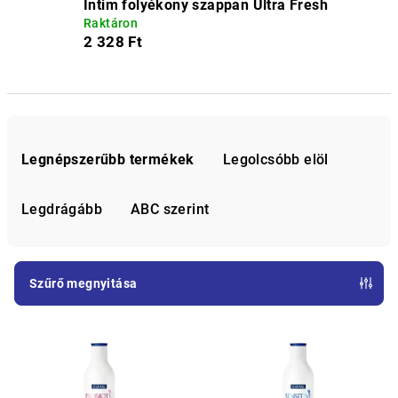
Intim folyékony szappan Ultra Fresh
Raktáron
2 328 Ft
T
e
Legnépszerűbb termékek
Legolcsóbb elöl
r
m
Legdrágább
ABC szerint
é
k
e
Szűrő megnyitása
k
T
r
e
e
r
n