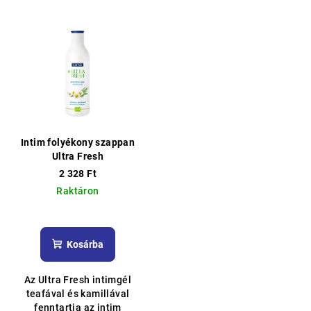
Intim folyékony szappan
Ultra Fresh
2 328 Ft
Raktáron
A
termék
átlagos
Kosárba
értékelése
5-
Az Ultra Fresh intimgél
ből
teafával és kamillával
5,0
fenntartja az intim
csillag.