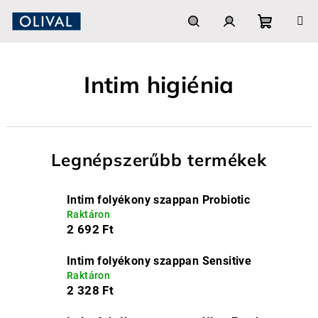
Ugrás
a
fő
Kosár
Keresés
Bejelentkezés
tartalomhoz
Intim higiénia
Legnépszerűbb termékek
Intim folyékony szappan Probiotic
Raktáron
2 692 Ft
Intim folyékony szappan Sensitive
Raktáron
2 328 Ft