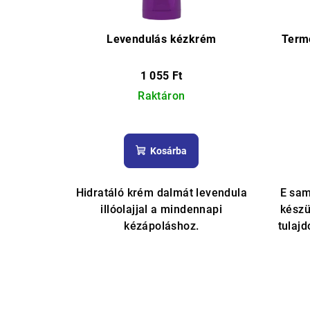
Levendulás kézkrém
Term
1 055 Ft
Raktáron
A
termék
Kosárba
átlagos
értékelése
5-
Hidratáló krém dalmát levendula
E sam
ből
illóolajjal a mindennapi
készü
4,7
kézápoláshoz.
tulaj
csillag.