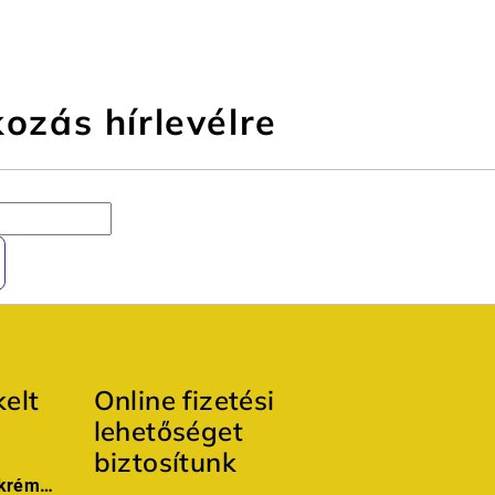
kozás hírlevélre
elt
Online fizetési
lehetőséget
biztosítunk
Professzionális kézkrém niacinamiddal és peptidekkel