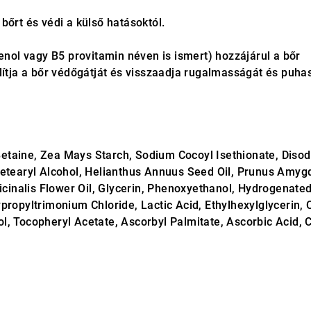
 bőrt és védi a külső hatásoktól.
nol vagy B5 provitamin néven is ismert) hozzájárul a bőr
lítja a bőr védőgátját és visszaadja rugalmasságát és puha
etaine, Zea Mays Starch, Sodium Cocoyl Isethionate, Diso
Cetearyl Alcohol, Helianthus Annuus Seed Oil, Prunus Amyg
ficinalis Flower Oil, Glycerin, Phenoxyethanol, Hydrogenate
propyltrimonium Chloride, Lactic Acid, Ethylhexylglycerin, 
, Tocopheryl Acetate, Ascorbyl Palmitate, Ascorbic Acid, C