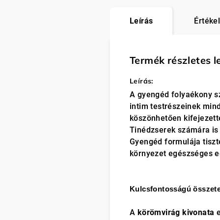
Leírás
Értéke
Termék részletes l
Leírás:
A gyengéd folyaékony sz
intim testrészeinek min
köszönhetően kifejezette
Tinédzserek számára is
Gyengéd formulája tiszte
környezet egészséges e
Kulcsfontosságú összet
A
körömvirág kivonata
e