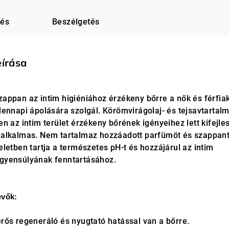
lés
Beszélgetés
eírása
appan az intim higiéniához érzékeny bőrre a nők és férfia
dennapi ápolására szolgál. Körömvirágolaj- és tejsavtartal
n az intim terület érzékeny bőrének igényeihez lett kifejles
 alkalmas. Nem tartalmaz hozzáadott parfümöt és szappant
letben tartja a természetes pH-t és hozzájárul az intim
gyensúlyának fenntartásához.
evők:
rős regeneráló és nyugtató hatással van a bőrre.