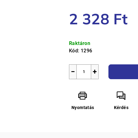
5-
2 328 Ft
ből
0,0
csillag.
Egységár:
Raktáron
Kód:
1296
−
+
Nyomtatás
Kérdés