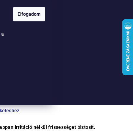
Elfogadom
Keresés
Bejelentkezés
Kosár
 a
ony szappan
ékeléshez
pan irritáció nélkül frissességet biztosít.