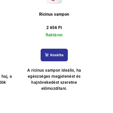
Ricinus sampon
2 656 Ft
Raktáron
A
termék
Kosárba
átlagos
e
értékelése
5-
A ricinus sampon ideális, ha
ből
 haj, a
egészséges megjelenést és
5,0
dök
hajnövekedést szeretne
csillag.
előmozdítani.