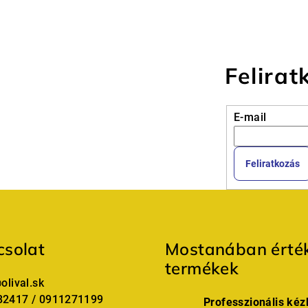
Felirat
E-mail
Feliratkozás
solat
Mostanában érték
termékek
@
olival.sk
82417 / 0911271199