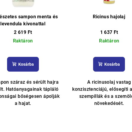
észetes sampon menta és
Ricinus hajolaj
levendula kivonattal
2 619 Ft
1 637 Ft
Raktáron
Raktáron
A
A
termék
termék
Kosárba
Kosárba
átlagos
átlagos
értékelése
értékelés
5-
5-
pon száraz és sérült hajra
A ricinusolaj vastag
ből
ből
lt. Hatóanyagainak tápláló
konzisztenciájú, elősegíti a
4,3
5,0
donságai bőségesen ápolják
szempillák és a szemöl
csillag.
csillag.
a hajat.
növekedését.