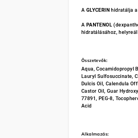
A
GLYCERIN
hidratálja a
A
PANTENOL
(dexpanthe
hidratálásához, helyreál
Összetevők:
Aqua, Cocamidopropyl B
Lauryl Sulfosuccinate, 
Dulcis Oil, Calendula Of
Castor Oil, Guar Hydroxy
77891, PEG-8, Tocopherol
Acid
Alkalmazás: