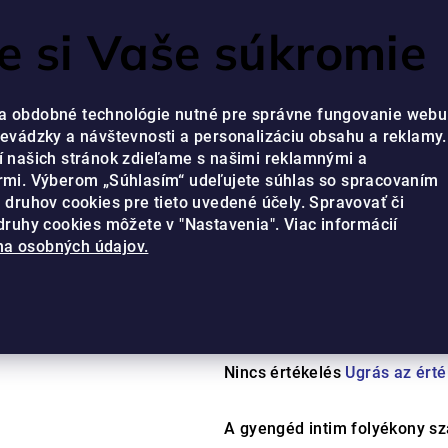
 si Vaše súkromie
a obdobné technológie nutné pre správne fungovanie webu
revádzky a návštevnosti a personalizáciu obsahu a reklamy.
í našich stránok zdieľame s našimi reklamnými a
rmi. Výberom „Súhlasím“ udeľujete súhlas so spracovaním
IÉNIA
/
INTIM FOLYÉKONY SZAPPAN SENSITIVE
h druhov cookies pre tieto uvedené účely. Spravovať či
 druhy cookies môžete v "Nastavenia". Viac informácií
OLIVAL
a osobných údajov.
Intim folyék
Sensitive
A
Nincs értékelés
Ugrás az ért
termék
átlagos
A gyengéd intim folyékony szap
értékelése