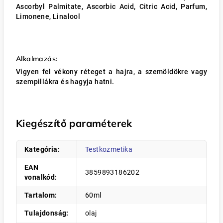
Ascorbyl Palmitate, Ascorbic Acid, Citric Acid, Parfum,
Limonene, Linalool
Alkalmazás:
Vigyen fel vékony réteget a hajra, a szemöldökre vagy
szempillákra és hagyja hatni.
Kiegészítő paraméterek
Kategória
:
Testkozmetika
EAN
3859893186202
vonalkód
:
Tartalom
:
60ml
Tulajdonság
:
olaj