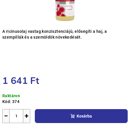
A ricinusolaj vastag konzisztenciájú, elősegíti a haj, a
szempillák és a szemöldök növekedését.
1 641 Ft
Egységár:
Raktáron
Kód:
374
−
+
Kosárba