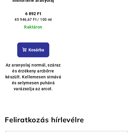
Immortelle aranyolaj
6 892 Ft
Egységár:
45 946,67 Ft / 100 ml
Raktáron
A
termék
átlagos
Kosárba
értékelése
5-
Az aranyolaj normál, száraz
ből
és érzékeny arcbőrre
4,8
készült. Kellemesen simává
csillag.
és selymesen puhává
varázsolja az arcot.
Feliratkozás hírlevélre