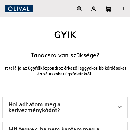
Ugrás
a
fő
Kosár
Keresés
Bejelentkezés
tartalomhoz
GYIK
Tanácsra van szüksége?
Itt találja az ügyfélközponthoz érkező leggyakoribb kérdéseket
és válaszokat ügyfeleinktől.
Hol adhatom meg a
kedvezménykódot?
Mit tegyek, ha nem kaptam meg a