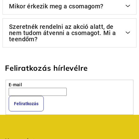
Mikor érkezik meg a csomagom?
Szeretnék rendelni az akció alatt, de
nem tudom átvenni a csomagot. Mi a
teendőm?
Feliratkozás hírlevélre
E-mail
Feliratkozás
L
á
b