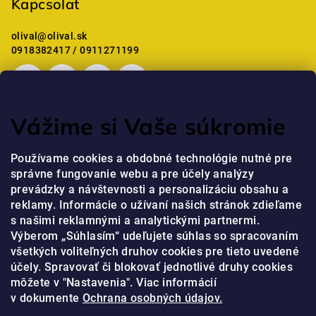
Kapcsolat
l
é
olival
@
olival.sk
c
0918382417 / 0911271199
Vážime si Vaše súkromie
Mostanában értékelt termékek
Používame cookies a obdobné technológie nutné pre
správne fungovanie webu a pre účely analýzy
Professzionális kézkrém niacinamiddal és peptidekkel
prevádzky a návštevnosti a personalizáciu obsahu a
jaja
|
reklamy. Informácie o užívaní našich stránok zdieľame
A termék értékelése 5-ből 5 csillag.
s našimi reklamnými a analytickými partnermi.
Výberom „Súhlasím“ udeľujete súhlas so spracovaním
všetkých voliteľných druhov cookies pre tieto uvedené
Online fizetési lehetőséget biztosítunk
účely. Spravovať či blokovať jednotlivé druhy cookies
môžete v "Nastavenia". Viac informácií
v dokumente
Ochrana osobných údajov.