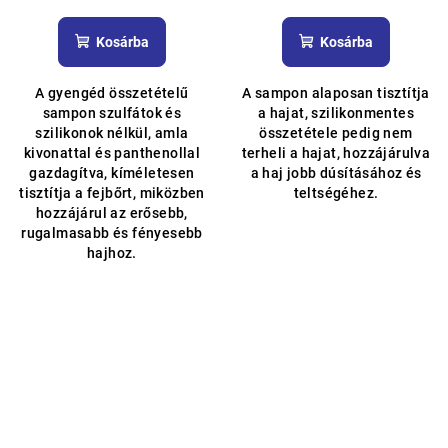
Kosárba
Kosárba
A gyengéd összetételű
A sampon alaposan tisztítja
sampon szulfátok és
a hajat, szilikonmentes
szilikonok nélkül, amla
összetétele pedig nem
kivonattal és panthenollal
terheli a hajat, hozzájárulva
gazdagítva, kíméletesen
a haj jobb dúsításához és
tisztítja a fejbőrt, miközben
teltségéhez.
hozzájárul az erősebb,
rugalmasabb és fényesebb
hajhoz.