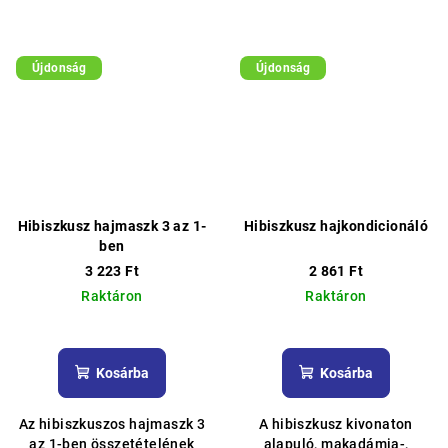
Újdonság
Újdonság
Hibiszkusz hajmaszk 3 az 1-
Hibiszkusz hajkondicionáló
ben
3 223 Ft
2 861 Ft
Raktáron
Raktáron
Kosárba
Kosárba
Az hibiszkuszos hajmaszk 3
A hibiszkusz kivonaton
az 1-ben összetételének
alapuló, makadámia-,