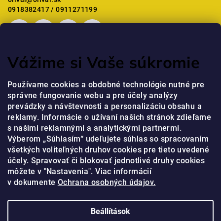
i
c
0918382417 / 0911271199
Vážime si Vaše súkromie
Mostanában értékelt termékek
Používame cookies a obdobné technológie nutné pre
správne fungovanie webu a pre účely analýzy
Professzionális kézkrém niacinamiddal és peptidekkel
prevádzky a návštevnosti a personalizáciu obsahu a
jaja
|
reklamy. Informácie o užívaní našich stránok zdieľame
A termék értékelése 5-ből 5 csillag.
s našimi reklamnými a analytickými partnermi.
Výberom „Súhlasím“ udeľujete súhlas so spracovaním
všetkých voliteľných druhov cookies pre tieto uvedené
Online fizetési lehetőséget biztosítunk
účely. Spravovať či blokovať jednotlivé druhy cookies
môžete v "Nastavenia". Viac informácií
v dokumente
Ochrana osobných údajov.
Beállítások