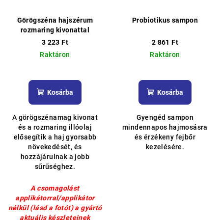
Görögszéna hajszérum
Probiotikus sampon
rozmaring kivonattal
3 223 Ft
2 861 Ft
Raktáron
Raktáron
Kosárba
Kosárba
A görögszénamag kivonat
Gyengéd sampon
és a rozmaring illóolaj
mindennapos hajmosásra
elősegítik a haj gyorsabb
és érzékeny fejbőr
növekedését, és
kezelésére.
hozzájárulnak a jobb
sűrűséghez.
A csomagolást
applikátorral/applikátor
nélkül (lásd a fotót) a gyártó
aktuális készleteinek