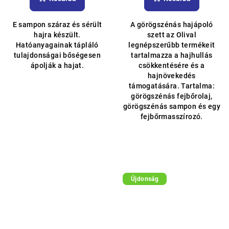
értékelése
5-
E sampon száraz és sérült
A görögszénás hajápoló
ből
hajra készült.
szett az Olival
4,3
Hatóanyagainak tápláló
legnépszerűbb termékeit
csillag.
tulajdonságai bőségesen
tartalmazza a hajhullás
ápolják a hajat.
csökkentésére és a
hajnövekedés
támogatására. Tartalma:
görögszénás fejbőrolaj,
görögszénás sampon és egy
fejbőrmasszírozó.
Újdonság