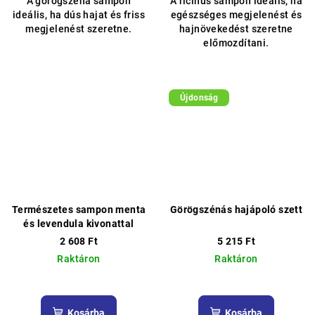
A görögszéna sampon
A ricinus sampon ideális, ha
ből
ideális, ha dús hajat és friss
egészséges megjelenést és
5,0
megjelenést szeretne.
hajnövekedést szeretne
csillag.
előmozdítani.
Újdonság
Természetes sampon menta
Görögszénás hajápoló szett
és levendula kivonattal
2 608 Ft
5 215 Ft
Raktáron
Raktáron
A
termék
átlagos
Kosárba
Kosárba