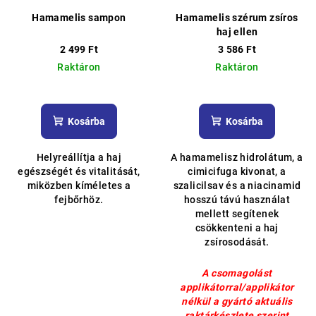
Hamamelis sampon
Hamamelis szérum zsíros
haj ellen
2 499 Ft
3 586 Ft
Raktáron
Raktáron
Kosárba
Kosárba
Helyreállítja a haj
A hamamelisz hidrolátum, a
egészségét és vitalitását,
cimicifuga kivonat, a
miközben kíméletes a
szalicilsav és a niacinamid
fejbőrhöz.
hosszú távú használat
mellett segítenek
csökkenteni a haj
zsírosodását.
A csomagolást
applikátorral/applikátor
nélkül a gyártó aktuális
raktárkészlete szerint