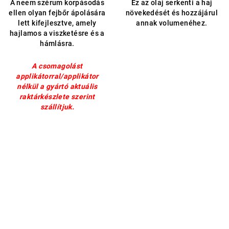
A neem szérum korpásodás
Ez az olaj serkenti a haj
ből
ellen olyan fejbőr ápolására
növekedését és hozzájárul
5,0
lett kifejlesztve, amely
annak volumenéhez.
csillag.
hajlamos a viszketésre és a
hámlásra.
A csomagolást
applikátorral/applikátor
nélkül a gyártó aktuális
raktárkészlete szerint
szállítjuk.