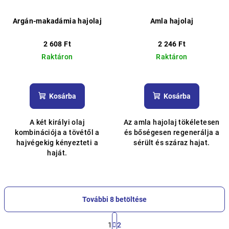
Argán-makadámia hajolaj
Amla hajolaj
2 608 Ft
2 246 Ft
Raktáron
Raktáron
A
termék
átlagos
Kosárba
Kosárba
értékelése
5-
A két királyi olaj
Az amla hajolaj tökéletesen
ből
kombinációja a tövétől a
és bőségesen regenerálja a
5,0
hajvégekig kényezteti a
sérült és száraz hajat.
csillag.
haját.
További 8 betöltése
L
a
1
2