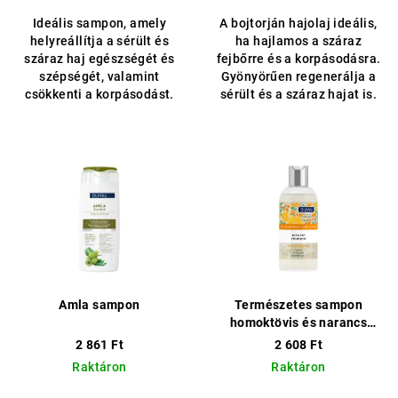
5-
5-
j
Ideális sampon, amely
A bojtorján hajolaj ideális,
ből
ből
a
helyreállítja a sérült és
ha hajlamos a száraz
5,0
2,0
száraz haj egészségét és
fejbőrre és a korpásodásra.
csillag.
csillag.
szépségét, valamint
Gyönyörűen regenerálja a
csökkenti a korpásodást.
sérült és a száraz hajat is.
Amla sampon
Természetes sampon
homoktövis és narancs
kivonattal
2 861 Ft
2 608 Ft
Raktáron
Raktáron