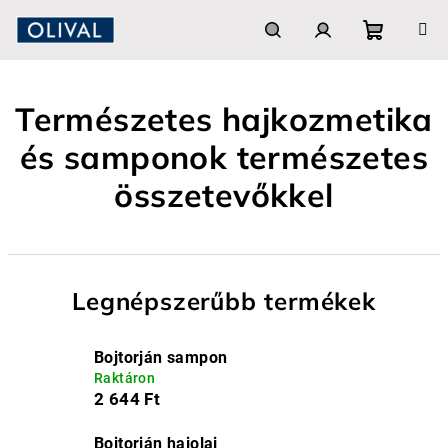
Ugrás
a
fő
Kosár
Keresés
Bejelentkezés
tartalomhoz
Természetes hajkozmetika
és samponok természetes
összetevőkkel
Legnépszerűbb termékek
Bojtorján sampon
Raktáron
2 644 Ft
Bojtorján hajolaj