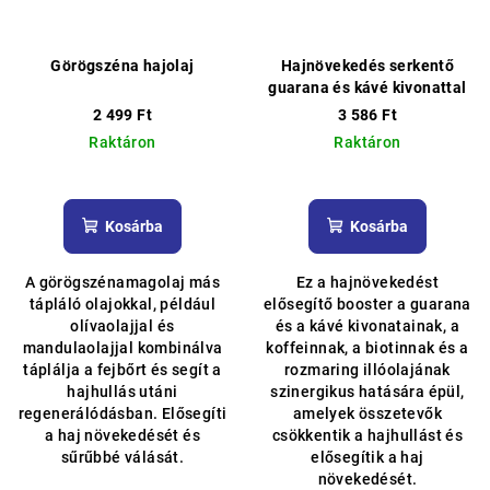
Görögszéna hajolaj
Hajnövekedés serkentő
guarana és kávé kivonattal
2 499 Ft
3 586 Ft
Raktáron
Raktáron
Kosárba
Kosárba
A görögszénamagolaj más
Ez a hajnövekedést
tápláló olajokkal, például
elősegítő booster a guarana
olívaolajjal és
és a kávé kivonatainak, a
mandulaolajjal kombinálva
koffeinnak, a biotinnak és a
táplálja a fejbőrt és segít a
rozmaring illóolajának
hajhullás utáni
szinergikus hatására épül,
regenerálódásban. Elősegíti
amelyek összetevők
a haj növekedését és
csökkentik a hajhullást és
sűrűbbé válását.
elősegítik a haj
növekedését.