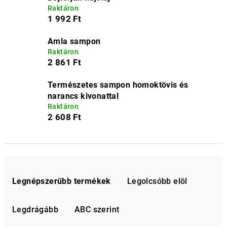
Raktáron
1 992 Ft
Amla sampon
Raktáron
2 861 Ft
Természetes sampon homoktövis és
narancs kivonattal
Raktáron
2 608 Ft
T
e
Legnépszerűbb termékek
Legolcsóbb elöl
r
m
Legdrágább
ABC szerint
é