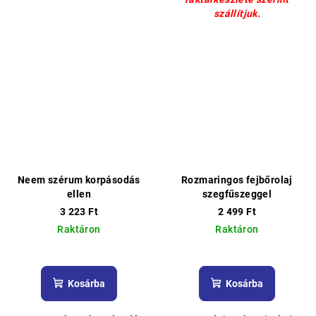
szállítjuk.
Neem szérum korpásodás
Rozmaringos fejbőrolaj
ellen
szegfűszeggel
3 223 Ft
2 499 Ft
Raktáron
Raktáron
A
termék
átlagos
Kosárba
Kosárba
értékelése
5-