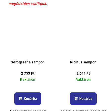
megfelelően szállítjuk.
Görögszéna sampon
Ricinus sampon
2 753 Ft
2 644 Ft
Raktáron
Raktáron
A
termék
átlagos
Kosárba
Kosárba
értékelése
5-