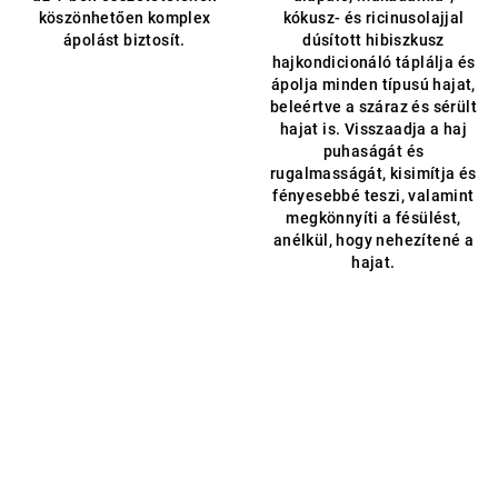
köszönhetően komplex
kókusz- és ricinusolajjal
ápolást biztosít.
dúsított hibiszkusz
hajkondicionáló táplálja és
ápolja minden típusú hajat,
beleértve a száraz és sérült
hajat is. Visszaadja a haj
puhaságát és
rugalmasságát, kisimítja és
fényesebbé teszi, valamint
megkönnyíti a fésülést,
anélkül, hogy nehezítené a
hajat.