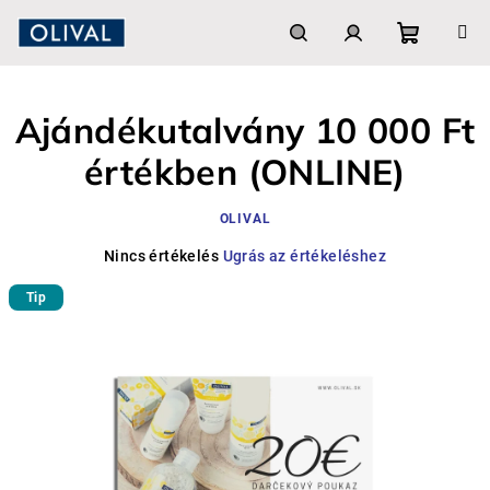
Ugrás
a
fő
Kosár
Keresés
Bejelentkezés
tartalomhoz
Ajándékutalvány 10 000 Ft
értékben (ONLINE)
OLIVAL
A
Nincs értékelés
Ugrás az értékeléshez
termék
Tip
átlagos
értékelése
5-
ből
0,0
csillag.