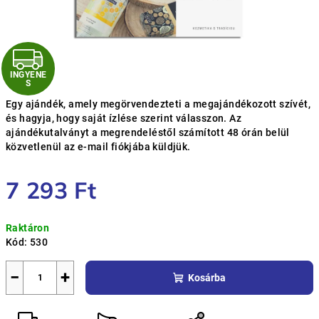
I
INGYENE
N
S
Egy ajándék, amely megörvendezteti a megajándékozott szívét,
G
és hagyja, hogy saját ízlése szerint válasszon. Az
ajándékutalványt a megrendeléstől számított 48 órán belül
Y
közvetlenül az e-mail fiókjába küldjük.
E
7 293 Ft
N
Egységár:
Raktáron
E
Kód:
530
S
−
+
Kosárba