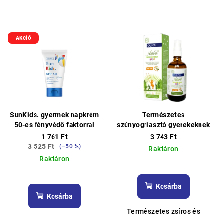
Akció
SunKids. gyermek napkrém
Természetes
50-es fényvédő faktorral
szúnyogriasztó gyerekeknek
1 761 Ft
3 743 Ft
3 525 Ft
(–50 %)
Raktáron
Raktáron
A
termék
átlagos
Kosárba
értékelése
Kosárba
5-
Természetes zsíros és
ből