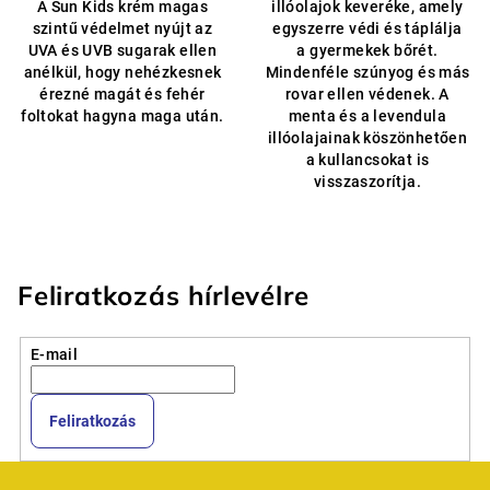
A Sun Kids krém magas
illóolajok keveréke, amely
5,0
szintű védelmet nyújt az
egyszerre védi és táplálja
csillag.
UVA és UVB sugarak ellen
a gyermekek bőrét.
anélkül, hogy nehézkesnek
Mindenféle szúnyog és más
érezné magát és fehér
rovar ellen védenek. A
foltokat hagyna maga után.
menta és a levendula
illóolajainak köszönhetően
a kullancsokat is
visszaszorítja.
Feliratkozás hírlevélre
E-mail
Feliratkozás
L