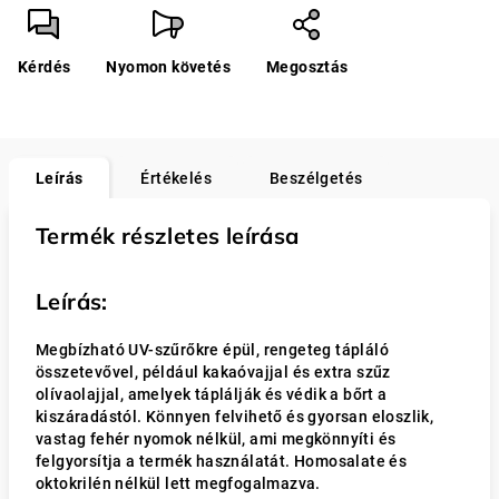
Kérdés
Nyomon követés
Megosztás
Leírás
Értékelés
Beszélgetés
Termék részletes leírása
Leírás:
Megbízható UV-szűrőkre épül, rengeteg tápláló
összetevővel, például kakaóvajjal és extra szűz
olívaolajjal, amelyek táplálják és védik a bőrt a
kiszáradástól. Könnyen felvihető és gyorsan eloszlik,
vastag fehér nyomok nélkül, ami megkönnyíti és
felgyorsítja a termék használatát. Homosalate és
oktokrilén nélkül lett megfogalmazva.