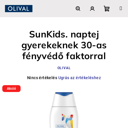
Ugrás
a
fő
Kosár
Keresés
Bejelentkezés
tartalomhoz
SunKids. naptej
gyerekeknek 30-as
fényvédő faktorral
OLIVAL
A
Nincs értékelés
Ugrás az értékeléshez
termék
Akció
átlagos
értékelése
5-
ből
0,0
csillag.