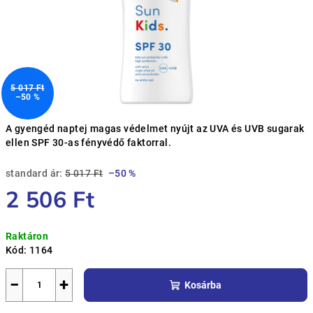
5 017 Ft
–50 %
A gyengéd naptej magas védelmet nyújt az UVA és UVB sugarak
ellen SPF 30-as fényvédő faktorral.
standard ár:
5 017 Ft
–50 %
2 506 Ft
Egységár:
Raktáron
Kód:
1164
−
+
Kosárba