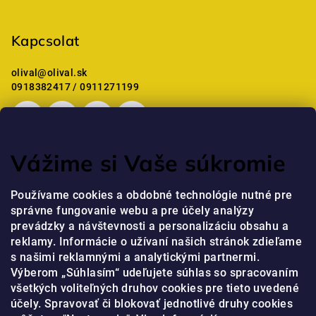
á
b
Kapcsolat
l
é
olival
@
olival.sk
c
0918382417 / 0911271199
Vážime si Vaše súkromie
Mostanában értékelt termékek
Používame cookies a obdobné technológie nutné pre
správne fungovanie webu a pre účely analýzy
Professzionális kézkrém niacinamiddal és peptidekkel
prevádzky a návštevnosti a personalizáciu obsahu a
jaja
|
A termék értékelése 5-ből 5 csillag.
reklamy. Informácie o užívaní našich stránok zdieľame
s našimi reklamnými a analytickými partnermi.
Výberom „Súhlasím“ udeľujete súhlas so spracovaním
Online fizetési lehetőséget biztosítunk
všetkých voliteľných druhov cookies pre tieto uvedené
účely. Spravovať či blokovať jednotlivé druhy cookies