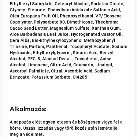
Ethylhexyl Salicylate, Cetearyl Alcohol, Sorbitan Oleate,
Glyceryl Stearate, Phenylbenzimidazole Sulfonic Acid,
Olea Europaea Fruit Oil, Phenoxyethanol, VP/Eicosene
Copolymer, Polysorbate 80, Dimethicone, Theobroma
Cacao Seed Butter, Magnesium Sulfate, Xanthan Gum,
Aloe Barbadensis Leaf Juice, Hydrogenated Castor Oil,
Cera Alba, Bis-Ethylhexyloxyphenol Methoxyphenyl
Triazine, Parfum, Panthenol, Tocopheryl Acetate, Sodium
Hydroxide, Ethylhexylglycerin, Stearic Acid, Benzyl
Alcohol, PEG-8, Alcohol Denat., Tocopherol, Anise
Alcohol, Limonene, Citric Acid, Coumarin, Linalool,
Ascorbyl Palmitate, Citral, Ascorbic Acid, Sodium
Benzoate, Potassium Sorbate, CI4205
Alkalmazás:
A napozás előtt egyenletesen és bőségesen vigye fel a
bőrre. Úszás, izzadás vagy törölközés után ismételje
meg a védelmet.