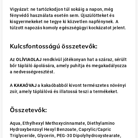
Vigyázat: ne tartózkodjon túl sokáig a napon, még
fényvédő használata esetén sem. Újszülötteket és
kisgyermekeket ne tegye ki közvetlen napfénynek. A
túlzott napozás komoly egészségügyi kockázatot jelent.
Kulcsfontosságú összetevők:
Az
OLÍVIAOLAJ
rendkívül jótékonyan hat a száraz, sérült
bőr tápláló ápolására, amely puhítja és megakadályozza
a nedvességvesztést.
A
KAKAÓVAJ
a kakaóbabból kivont természetes növényi
zsír, amely táplálóvá és illatossá teszi a termékeket.
Összetevők:
Aqua, Ethylhexyl Methoxycinnamate, Diethylamino
Hydroxybenzoyl Hexyl Benzoate, Caprylic/Capric
Triglyceride, Glycerin, PEG-30 Dipolyhydroxystearate,