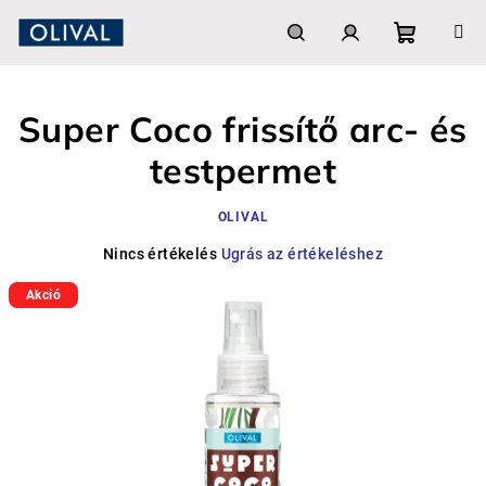
Ugrás
a
fő
Kosár
Keresés
Bejelentkezés
tartalomhoz
Super Coco frissítő arc- és
testpermet
OLIVAL
A
Nincs értékelés
Ugrás az értékeléshez
termék
Akció
átlagos
értékelése
5-
ből
0,0
csillag.