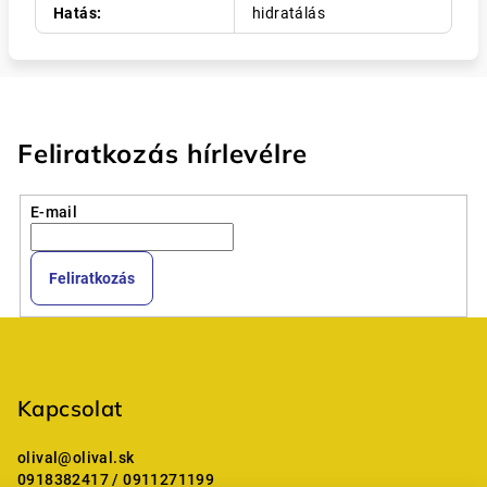
Hatás
:
hidratálás
Feliratkozás hírlevélre
E-mail
Feliratkozás
L
á
b
Kapcsolat
l
é
olival
@
olival.sk
c
0918382417 / 0911271199