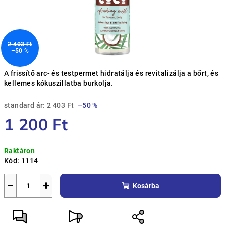
2 403 Ft
–50 %
A frissítő arc- és testpermet hidratálja és revitalizálja a bőrt, és
kellemes kókuszillatba burkolja.
standard ár:
2 403 Ft
–50 %
1 200 Ft
Egységár:
Raktáron
Kód:
1114
−
+
Kosárba