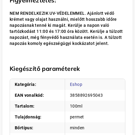
Figyelmeztetés:
NEM RENDELKEZIK UV-VÉDELEMMEL. Ajánlott védő
krémet vagy olajat használni, mielőtt hosszabb időre
napozásnak tenné ki magát. Kerülje a napon való
tartózkodást 11:00 és 17:00 óra között. Kerülje a túlzott
napozást, még fényvédő használata esetén is. A túlzott
napozás komoly egészségügyi kockázatot jelent.
Kiegészítő paraméterek
Kategória
:
Eshop
EAN vonalkód
:
3858892695043
Tartalom
:
100ml
Tulajdonság
:
permet
Bőrtípus
:
minden