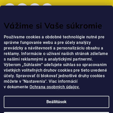
Vážime si Vaše súkromie
Mostanában értékelt termékek
Používame cookies a obdobné technológie nutné pre
správne fungovanie webu a pre účely analýzy
Professzionális kézkrém niacinamiddal és peptidekkel
prevádzky a návštevnosti a personalizáciu obsahu a
jaja
|
reklamy. Informácie o užívaní našich stránok zdieľame
A termék értékelése 5-ből 5 csillag.
s našimi reklamnými a analytickými partnermi.
Výberom „Súhlasím“ udeľujete súhlas so spracovaním
všetkých voliteľných druhov cookies pre tieto uvedené
Online fizetési lehetőséget biztosítunk
účely. Spravovať či blokovať jednotlivé druhy cookies
môžete v "Nastavenia". Viac informácií
v dokumente
Ochrana osobných údajov.
Beállítások