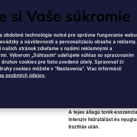
 si Vaše súkromie
a obdobné technológie nutné pre správne fungovanie webu
revádzky a návštevnosti a personalizáciu obsahu a reklamy.
í našich stránok zdieľame s našimi reklamnými a
rmi. Výberom „Súhlasím“ udeľujete súhlas so spracovaním
TELLA
h druhov cookies pre tieto uvedené účely. Spravovať či
 druhy cookies môžete v "Nastavenia". Viac informácií
Tejes arcápol
a osobných údajov.
A
2 értékelés
Ugrás az értékel
termék
átlagos
A tejes állagú tonik-esszenci
értékelése
intenzív hidratálást és nyugt
5-
tisztítás után.
ből