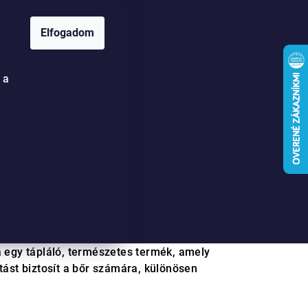
Elfogadom
Keresés
Bejelentkezés
Kosár
 a
ó tonik Centella
éshez
a egy tápláló, természetes termék, amely
atást biztosít a bőr számára, különösen