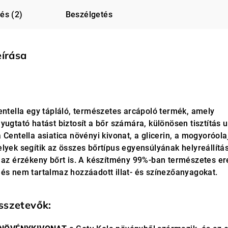
és (2)
Beszélgetés
eírása
entella egy tápláló, természetes arcápoló termék, amely
yugtató hatást biztosít a bőr számára, különösen tisztítás u
 Centella asiatica növényi kivonat, a glicerin, a mogyoróola
lyek segítik az összes bőrtípus egyensúlyának helyreállítás
s az érzékeny bőrt is. A készítmény 99%-ban természetes e
 és nem tartalmaz hozzáadott illat- és színezőanyagokat.
sszetevők: