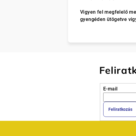
Vigyen fel megfelelő me
gyengéden ütögetve vigy
Felirat
E-mail
Feliratkozás