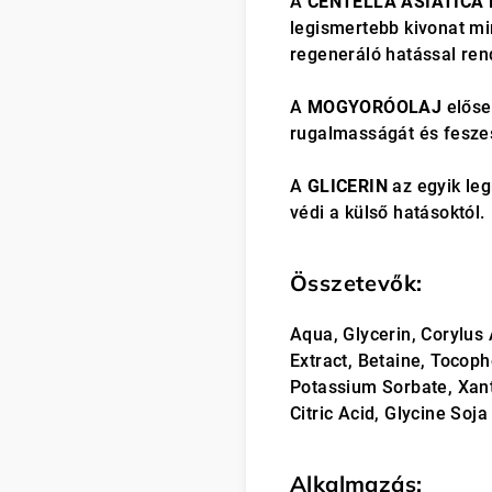
A
CENTELLA ASIATICA
legismertebb kivonat mi
regeneráló hatással ren
A
MOGYORÓOLAJ
előseg
rugalmasságát és fesze
A
GLICERIN
az egyik le
védi a külső hatásoktól.
Összetevők:
Aqua, Glycerin, Corylus 
Extract, Betaine, Tocop
Potassium Sorbate, Xan
Citric Acid, Glycine Soja 
Alkalmazás: