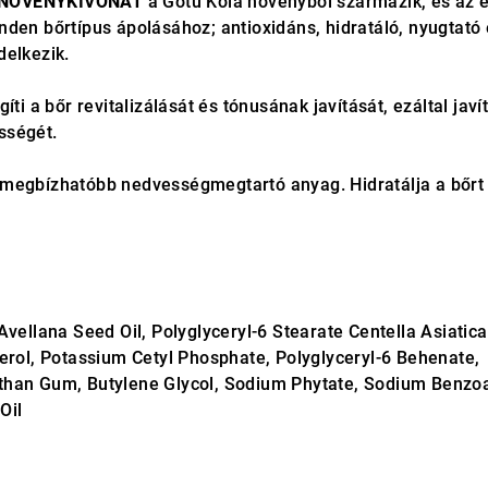
 NÖVÉNYKIVONAT
a Gotu Kola növényből származik, és az 
nden bőrtípus ápolásához; antioxidáns, hidratáló, nyugtató
delkezik.
íti a bőr revitalizálását és tónusának javítását, ezáltal javí
sségét.
gmegbízhatóbb nedvességmegtartó anyag. Hidratálja a bőrt
Avellana Seed Oil, Polyglyceryl-6 Stearate Centella Asiatic
herol, Potassium Cetyl Phosphate, Polyglyceryl-6 Behenate,
than Gum, Butylene Glycol, Sodium Phytate, Sodium Benzoa
Oil