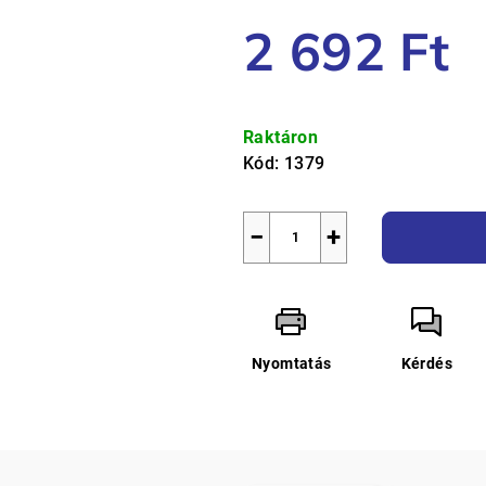
5,0
2 692 Ft
csillag.
Egységár:
Raktáron
Kód:
1379
−
+
Nyomtatás
Kérdés