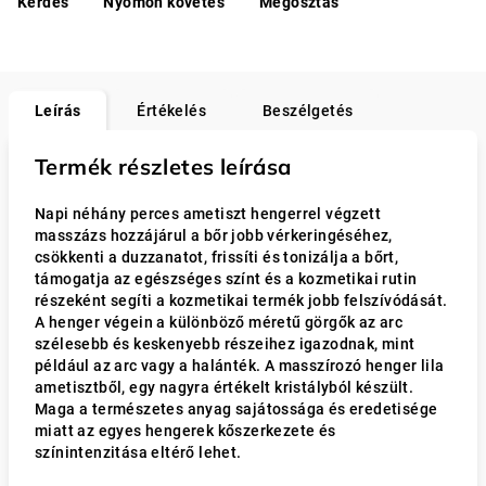
Kérdés
Nyomon követés
Megosztás
Leírás
Értékelés
Beszélgetés
Termék részletes leírása
Napi néhány perces ametiszt hengerrel végzett
masszázs hozzájárul a bőr jobb vérkeringéséhez,
csökkenti a duzzanatot, frissíti és tonizálja a bőrt,
támogatja az egészséges színt és a kozmetikai rutin
részeként segíti a kozmetikai termék jobb felszívódását.
A henger végein a különböző méretű görgők az arc
szélesebb és keskenyebb részeihez igazodnak, mint
például az arc vagy a halánték. A masszírozó henger lila
ametisztből, egy nagyra értékelt kristályból készült.
Maga a természetes anyag sajátossága és eredetisége
miatt az egyes hengerek kőszerkezete és
színintenzitása eltérő lehet.