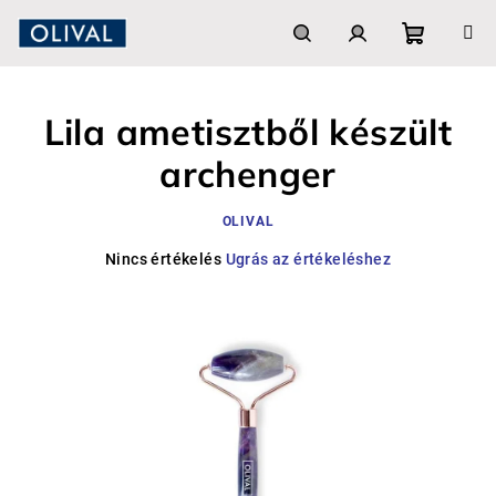
Ugrás
a
fő
Kosár
Keresés
Bejelentkezés
tartalomhoz
Lila ametisztből készült
archenger
OLIVAL
A
Nincs értékelés
Ugrás az értékeléshez
termék
átlagos
értékelése
5-
ből
0,0
csillag.