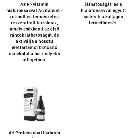
Az R²-vitamin
láthatóságát, és a
ből
5,0
hialuronsavval A-vitamint -
hialuronsavval együtt
5,0
csillag.
retinolt és természetes
serkenti a kollagén
csillag.
rezveratrolt tartalmaz,
termelődését.
amely csökkenti az első
ráncok láthatóságát, és
aktiválja a hosszú
élettartamot biztosító
molekulát a bőr mélyebb
rétegeiben.
4H Professional hialuron