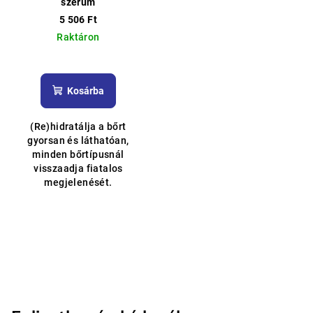
szérum
5 506 Ft
Raktáron
A
termék
átlagos
Kosárba
értékelése
5-
(Re)hidratálja a bőrt
ből
gyorsan és láthatóan,
5,0
minden bőrtípusnál
csillag.
visszaadja fiatalos
megjelenését.