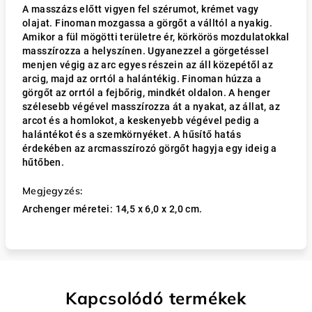
A masszázs előtt vigyen fel szérumot, krémet vagy
olajat. Finoman mozgassa a görgőt a válltól a nyakig.
Amikor a fül mögötti területre ér, körkörös mozdulatokkal
masszírozza a helyszínen. Ugyanezzel a görgetéssel
menjen végig az arc egyes részein az áll közepétől az
arcig, majd az orrtól a halántékig. Finoman húzza a
görgőt az orrtól a fejbőrig, mindkét oldalon. A henger
szélesebb végével masszírozza át a nyakat, az állat, az
arcot és a homlokot, a keskenyebb végével pedig a
halántékot és a szemkörnyéket. A hűsítő hatás
érdekében az arcmasszírozó görgőt hagyja egy ideig a
hűtőben.
Megjegyzés:
Archenger méretei: 14,5 x 6,0 x 2,0 cm.
Kapcsolódó termékek