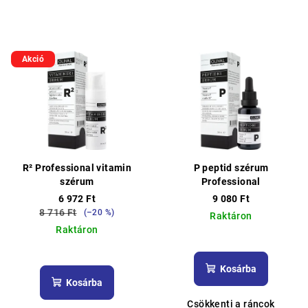
Akció
R² Professional vitamin
P peptid szérum
szérum
Professional
6 972 Ft
9 080 Ft
8 716 Ft
(–20 %)
Raktáron
Raktáron
A
A
termék
termék
átlagos
Kosárba
átlagos
értékelése
Kosárba
értékelése
5-
Csökkenti a ráncok
5-
ből