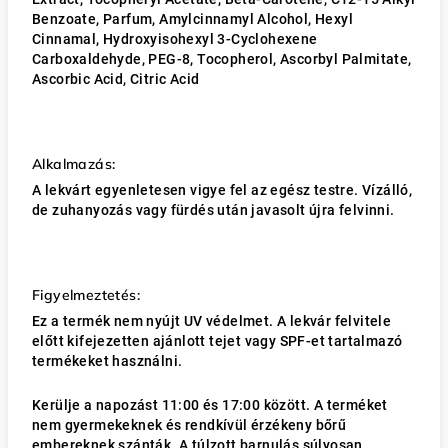
Benzoate, Parfum, Amylcinnamyl Alcohol, Hexyl
Cinnamal, Hydroxyisohexyl 3-Cyclohexene
Carboxaldehyde, PEG-8, Tocopherol, Ascorbyl Palmitate,
Ascorbic Acid, Citric Acid
Alkalmazás:
A lekvárt egyenletesen vigye fel az egész testre. Vízálló,
de zuhanyozás vagy fürdés után javasolt újra felvinni.
Figyelmeztetés:
Ez a termék nem nyújt UV védelmet. A lekvár felvitele
előtt kifejezetten ajánlott tejet vagy SPF-et tartalmazó
termékeket használni.
Kerülje a napozást 11:00 és 17:00 között. A terméket
nem gyermekeknek és rendkívül érzékeny bőrű
embereknek szánták. A túlzott barnulás súlyosan