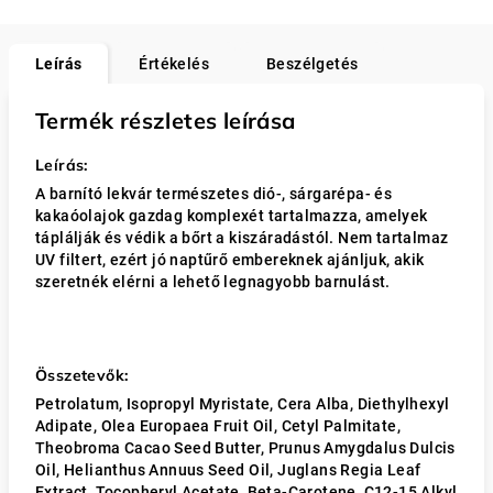
Leírás
Értékelés
Beszélgetés
Termék részletes leírása
Leírás:
A barnító lekvár természetes dió-, sárgarépa- és
kakaóolajok gazdag komplexét tartalmazza, amelyek
táplálják és védik a bőrt a kiszáradástól. Nem tartalmaz
UV filtert, ezért jó naptűrő embereknek ajánljuk, akik
szeretnék elérni a lehető legnagyobb barnulást.
Összetevők:
Petrolatum, Isopropyl Myristate, Cera Alba, Diethylhexyl
Adipate, Olea Europaea Fruit Oil, Cetyl Palmitate,
Theobroma Cacao Seed Butter, Prunus Amygdalus Dulcis
Oil, Helianthus Annuus Seed Oil, Juglans Regia Leaf
Extract, Tocopheryl Acetate, Beta-Carotene, C12-15 Alkyl