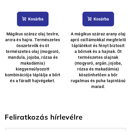
A
A
termék
termék
átlagos
átlagos
Kosárba
Kosárba
értékelése
értékelése
5-
5-
Mágikus száraz olaj testre,
A mágikus száraz arany olaj
ből
ből
arcra és hajra. Természetes
apró csillámokkal megfelelő
4,6
4,9
összetevők és öt
táplálékot és fényt biztosít
csillag.
csillag.
természetes olaj (mogyoró,
a bőrnek és a hajnak. Öt
mandula, jojoba, rózsa és
természetes olajnak
makadámia)
(mogyoró, argán, jojoba,
kiegyensúlyozott
rózsa és makadámia)
kombinációja táplálja a bőrt
köszönhetően a bőr
és a fáradt hajvégeket.
rugalmas és puha tapintású
marad.
Feliratkozás hírlevélre