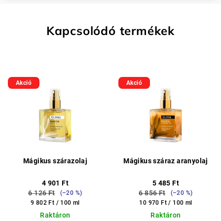
Kapcsolódó termékek
Akció
Akció
Mágikus szárazolaj
Mágikus száraz aranyolaj
4 901 Ft
5 485 Ft
6 126 Ft
6 856 Ft
(–20 %)
(–20 %)
Egységár:
Egységár:
9 802 Ft / 100 ml
10 970 Ft / 100 ml
Raktáron
Raktáron