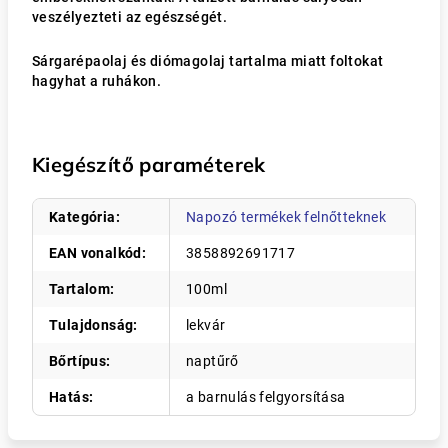
veszélyezteti az egészségét.
Sárgarépaolaj és diómagolaj tartalma miatt foltokat
hagyhat a ruhákon.
Kiegészítő paraméterek
Kategória
:
Napozó termékek felnőtteknek
EAN vonalkód
:
3858892691717
Tartalom
:
100ml
Tulajdonság
:
lekvár
Bőrtípus
:
naptűrő
Hatás
:
a barnulás felgyorsítása