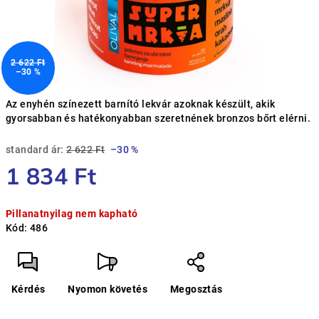
2 622 Ft
–30 %
Az enyhén színezett barnító lekvár azoknak készült, akik
gyorsabban és hatékonyabban szeretnének bronzos bőrt elérni.
standard ár:
2 622 Ft
–30 %
1 834 Ft
Egységár:
Pillanatnyilag nem kapható
Kód:
486
Kérdés
Nyomon követés
Megosztás