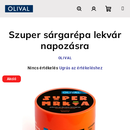
Ugrás
a
fő
Kosár
Keresés
Bejelentkezés
tartalomhoz
Szuper sárgarépa lekvár
napozásra
OLIVAL
A
Nincs értékelés
Ugrás az értékeléshez
termék
Akció
átlagos
értékelése
5-
ből
0,0
csillag.