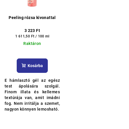
Peeling rózsa kivonattal
3 223 Ft
Egységár:
1 611,50 Ft / 100 ml
Raktáron
A
termék
átlagos
Kosárba
értékelése
5-
E hámlasztó gél az egész
ből
test ápolására szolgál.
5,0
Finom illata és kellemes
csillag.
textúrája van, amit imádni
fog. Nem irritálja a szemet,
nagyon könnyen lemosható.