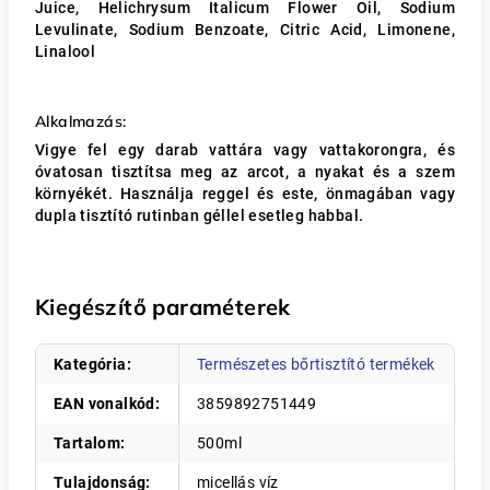
Juice, Helichrysum Italicum Flower Oil, Sodium
Levulinate, Sodium Benzoate, Citric Acid, Limonene,
Linalool
Alkalmazás:
Vigye fel egy darab vattára vagy vattakorongra, és
óvatosan tisztítsa meg az arcot, a nyakat és a szem
környékét. Használja reggel és este, önmagában vagy
dupla tisztító rutinban géllel esetleg habbal.
Kiegészítő paraméterek
Kategória
:
Természetes bőrtisztító termékek
EAN vonalkód
:
3859892751449
Tartalom
:
500ml
Tulajdonság
:
micellás víz