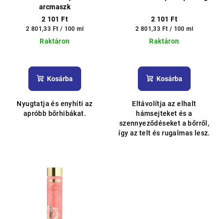
arcmaszk
2 101 Ft
2 101 Ft
Egységár:
Egységár:
2 801,33 Ft / 100 ml
2 801,33 Ft / 100 ml
Raktáron
Raktáron
A
A
termék
termék
átlagos
átlagos
Kosárba
Kosárba
értékelése
értékelése
5-
5-
Nyugtatja és enyhíti az
Eltávolítja az elhalt
ből
ből
apróbb bőrhibákat.
hámsejteket és a
5,0
5,0
szennyeződéseket a bőrről,
csillag.
csillag.
így az telt és rugalmas lesz.