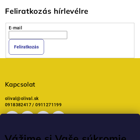
Feliratkozás hírlevélre
E-mail
Feliratkozás
L
á
b
Kapcsolat
l
é
olival
@
olival.sk
c
0918382417 / 0911271199
Vážime si Vaše súkromie