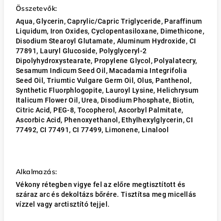
Összetevők:
Aqua, Glycerin, Caprylic/Capric Triglyceride, Paraffinum
Liquidum, Iron Oxides, Cyclopentasiloxane, Dimethicone,
Disodium Stearoyl Glutamate, Aluminum Hydroxide, CI
77891, Lauryl Glucoside, Polyglyceryl-2
Dipolyhydroxystearate, Propylene Glycol, Polyalatecry,
Sesamum Indicum Seed Oil, Macadamia Integrifolia
Seed Oil, Triumtic Vulgare Germ Oil, Olus, Panthenol,
Synthetic Fluorphlogopite, Lauroyl Lysine, Helichrysum
Italicum Flower Oil, Urea, Disodium Phosphate, Biotin,
Citric Acid, PEG-8, Tocopherol, Ascorbyl Palmitate,
Ascorbic Acid, Phenoxyethanol, Ethylhexylglycerin, CI
77492, CI 77491, CI 77499, Limonene, Linalool
Alkalmazás:
Vékony rétegben vigye fel az előre megtisztított és
száraz arc és dekoltázs bőrére. Tisztítsa meg micellás
vízzel vagy arctisztító tejjel.