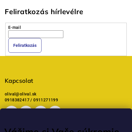
Feliratkozás hírlevélre
E-mail
Feliratkozás
L
á
b
Kapcsolat
l
é
olival
@
olival.sk
c
0918382417 / 0911271199
Vážime si Vaše súkromie