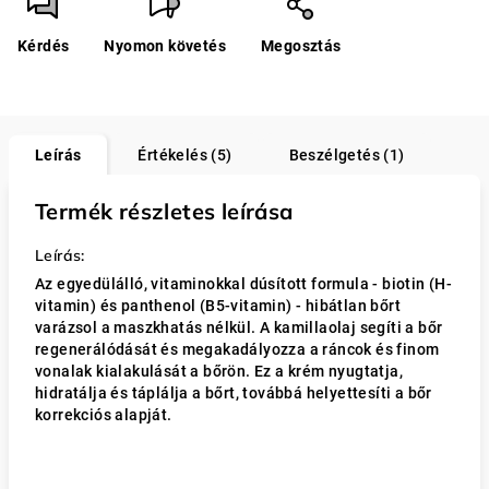
Kérdés
Nyomon követés
Megosztás
Leírás
Értékelés (5)
Beszélgetés (1)
Termék részletes leírása
Leírás:
Az egyedülálló, vitaminokkal dúsított formula - biotin (H-
vitamin) és panthenol (B5-vitamin) - hibátlan bőrt
varázsol a maszkhatás nélkül. A kamillaolaj segíti a bőr
regenerálódását és megakadályozza a ráncok és finom
vonalak kialakulását a bőrön. Ez a krém nyugtatja,
hidratálja és táplálja a bőrt, továbbá helyettesíti a bőr
korrekciós alapját.