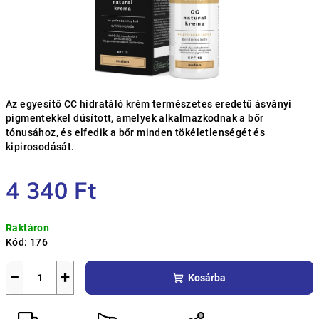
Az egyesítő CC hidratáló krém természetes eredetű ásványi
pigmentekkel dúsított, amelyek alkalmazkodnak a bőr
tónusához, és elfedik a bőr minden tökéletlenségét és
kipirosodását.
4 340 Ft
Egységár:
Raktáron
Kód:
176
−
+
Kosárba