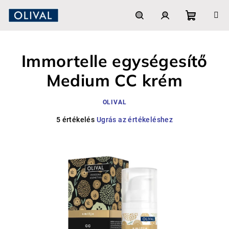
Ugrás
a
fő
Kosár
Keresés
Bejelentkezés
tartalomhoz
Immortelle egységesítő
Medium CC krém
OLIVAL
A
5 értékelés
Ugrás az értékeléshez
termék
átlagos
értékelése
5-
ből
4,2
csillag.