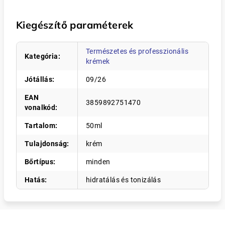
Kiegészítő paraméterek
Természetes és professzionális
Kategória
:
krémek
Jótállás
:
09/26
EAN
3859892751470
vonalkód
:
Tartalom
:
50ml
Tulajdonság
:
krém
Bőrtípus
:
minden
Hatás
:
hidratálás és tonizálás