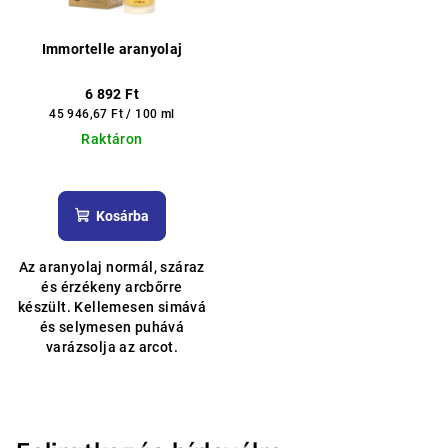
Immortelle aranyolaj
6 892 Ft
Egységár:
45 946,67 Ft / 100 ml
Raktáron
A
termék
átlagos
Kosárba
értékelése
5-
Az aranyolaj normál, száraz
ből
és érzékeny arcbőrre
4,8
készült. Kellemesen simává
csillag.
és selymesen puhává
varázsolja az arcot.