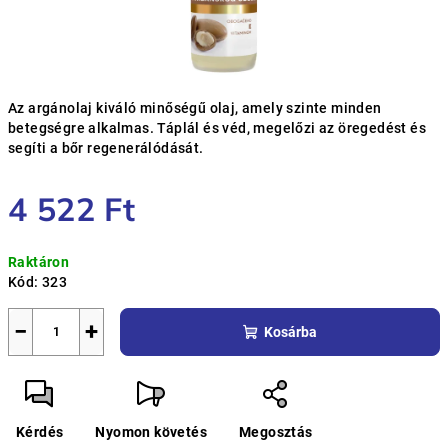
Az argánolaj kiváló minőségű olaj, amely szinte minden
betegségre alkalmas. Táplál és véd, megelőzi az öregedést és
segíti a bőr regenerálódását.
4 522 Ft
Egységár:
Raktáron
Kód:
323
−
+
Kosárba
Kérdés
Nyomon követés
Megosztás