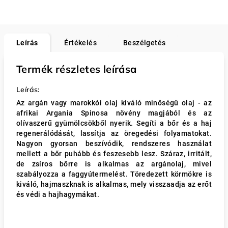
Leírás
Értékelés
Beszélgetés
Termék részletes leírása
Leírás:
Az argán vagy marokkói olaj kiváló minőségű olaj - az
afrikai Argania Spinosa növény magjából és az
olívaszerű gyümölcsökből nyerik. Segíti a bőr és a haj
regenerálódását, lassítja az öregedési folyamatokat.
Nagyon gyorsan beszívódik, rendszeres használat
mellett a bőr puhább és feszesebb lesz. Száraz, irritált,
de zsíros bőrre is alkalmas az argánolaj, mivel
szabályozza a faggyútermelést. Töredezett körmökre is
kiváló, hajmaszknak is alkalmas, mely visszaadja az erőt
és védi a hajhagymákat.