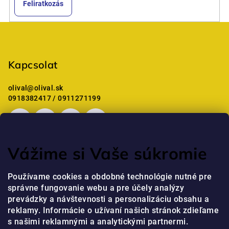
Feliratkozás
L
á
b
Kapcsolat
l
é
olival
@
olival.sk
c
0918382417 / 0911271199
Vážime si Vaše súkromie
Mostanában értékelt termékek
Používame cookies a obdobné technológie nutné pre
správne fungovanie webu a pre účely analýzy
Professzionális kézkrém niacinamiddal és peptidekkel
prevádzky a návštevnosti a personalizáciu obsahu a
jaja
|
reklamy. Informácie o užívaní našich stránok zdieľame
A termék értékelése 5-ből 5 csillag.
s našimi reklamnými a analytickými partnermi.