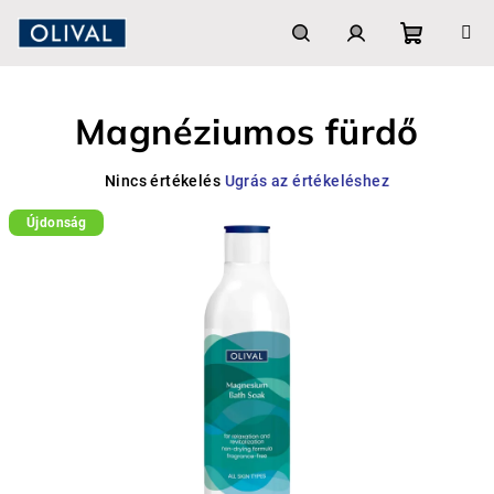
Ugrás
a
fő
Kosár
Keresés
Bejelentkezés
tartalomhoz
Magnéziumos fürdő
A
Nincs értékelés
Ugrás az értékeléshez
termék
Újdonság
átlagos
értékelése
5-
ből
0,0
csillag.