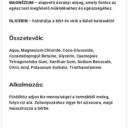
MAGNÉZIUM
– alapvető ásványi anyag, amely fontos az
egész test megfelelő működéséhez és egészségéhez.
GLICERIN
– hidratálja a bőrt és védi a külső hatásoktól.
Összetevők:
Aqua, Magnesium Chloride, Coco-Glucoside,
Cocamidopropyl Betaine, Glycerin, Cyamopsis
Tetragonoloba Gum, Xanthan Gum, Sodium Benzoate,
Citric Acid, Potassium Sorbate, Triethanolamine
Alkalmazás:
Fürdőhöz adjon kis mennyiséget a termékből meleg,
folyó víz alá. Zuhanyozáshoz vigye fel szivacsra, majd
masszírozza a bőrbe.