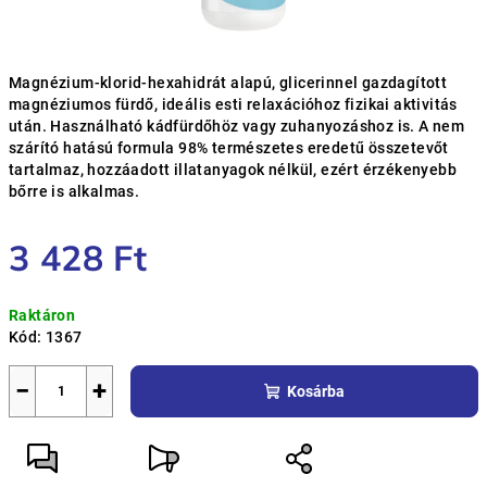
Magnézium-klorid-hexahidrát alapú, glicerinnel gazdagított
magnéziumos fürdő, ideális esti relaxációhoz fizikai aktivitás
után. Használható kádfürdőhöz vagy zuhanyozáshoz is. A nem
szárító hatású formula 98% természetes eredetű összetevőt
tartalmaz, hozzáadott illatanyagok nélkül, ezért érzékenyebb
bőrre is alkalmas.
3 428 Ft
Egységár:
Raktáron
Kód:
1367
−
+
Kosárba