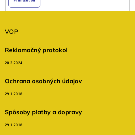
Prihlásiť sa
Z
á
p
VOP
ä
t
Reklamačný protokol
i
20.2.2024
e
Ochrana osobných údajov
29.1.2018
Spôsoby platby a dopravy
29.1.2018