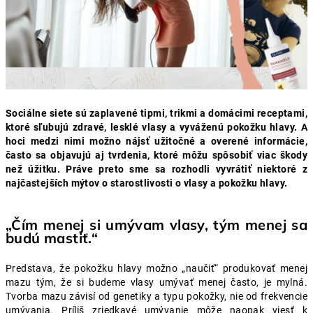
Sociálne siete sú zaplavené tipmi, trikmi a domácimi receptami,
ktoré sľubujú zdravé, lesklé vlasy a vyváženú pokožku hlavy. A
hoci medzi nimi možno nájsť užitočné a overené informácie,
často sa objavujú aj tvrdenia, ktoré môžu spôsobiť viac škody
než úžitku. Práve preto sme sa rozhodli vyvrátiť niektoré z
najčastejších mýtov o starostlivosti o vlasy a pokožku hlavy.
„Čím menej si umývam vlasy, tým menej sa
budú mastiť.“
Predstava, že pokožku hlavy možno „naučiť“ produkovať menej
mazu tým, že si budeme vlasy umývať menej často, je mylná.
Tvorba mazu závisí od genetiky a typu pokožky, nie od frekvencie
umývania. Príliš zriedkavé umývanie môže naopak viesť k