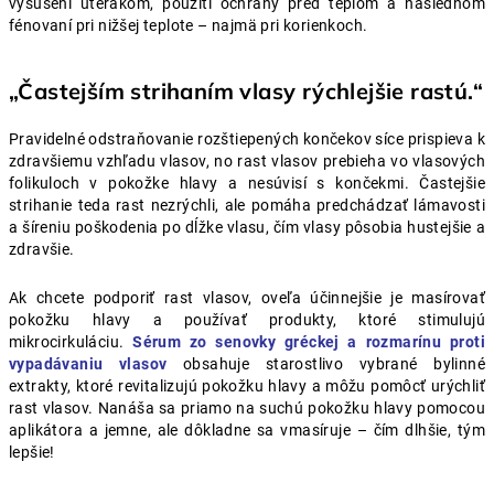
vysušení uterákom, použití ochrany pred teplom a následnom
fénovaní pri nižšej teplote – najmä pri korienkoch.
„Častejším strihaním vlasy rýchlejšie rastú.“
Pravidelné odstraňovanie rozštiepených končekov síce prispieva k
zdravšiemu vzhľadu vlasov, no rast vlasov prebieha vo vlasových
folikuloch v pokožke hlavy a nesúvisí s končekmi. Častejšie
strihanie teda rast nezrýchli, ale pomáha predchádzať lámavosti
a šíreniu poškodenia po dĺžke vlasu, čím vlasy pôsobia hustejšie a
zdravšie.
Ak chcete podporiť rast vlasov, oveľa účinnejšie je masírovať
pokožku hlavy a používať produkty, ktoré stimulujú
mikrocirkuláciu.
Sérum zo senovky gréckej a rozmarínu proti
vypadávaniu vlasov
obsahuje starostlivo vybrané bylinné
extrakty, ktoré revitalizujú pokožku hlavy a môžu pomôcť urýchliť
rast vlasov. Nanáša sa priamo na suchú pokožku hlavy pomocou
aplikátora a jemne, ale dôkladne sa vmasíruje – čím dlhšie, tým
lepšie!