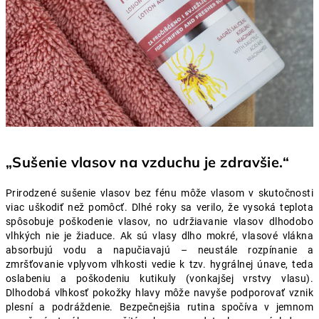
„Sušenie vlasov na vzduchu je zdravšie.“
Prirodzené sušenie vlasov bez fénu môže vlasom v skutočnosti
viac uškodiť než pomôcť. Dlhé roky sa verilo, že vysoká teplota
spôsobuje poškodenie vlasov, no udržiavanie vlasov dlhodobo
vlhkých nie je žiaduce.
Ak sú vlasy dlho mokré, vlasové vlákna
absorbujú vodu a napučiavajú – neustále rozpínanie a
zmršťovanie vplyvom vlhkosti vedie k tzv. hygrálnej únave, teda
oslabeniu a poškodeniu kutikuly (vonkajšej vrstvy vlasu).
Dlhodobá vlhkosť pokožky hlavy môže navyše podporovať vznik
plesní a podráždenie.
Bezpečnejšia rutina spočíva v jemnom