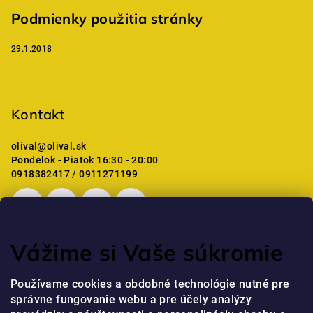
Podmienky použitia stránky
29.1.2018
Kontakt
olival
@
olival.sk
Pondelok - Piatok 16:30 - 20:00
0918382417 / 0911271199
Vážime si Vaše súkromie
Posledné hodnotenie produktov
Používame cookies a obdobné technológie nutné pre
správne fungovanie webu a pre účely analýzy
Professional Krém na ruky s niacínamidom a peptidmi