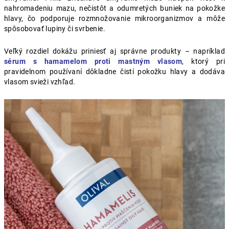
nahromadeniu mazu, nečistôt a odumretých buniek na pokožke
hlavy, čo podporuje rozmnožovanie mikroorganizmov a môže
spôsobovať lupiny či svrbenie.
Veľký rozdiel dokážu priniesť aj správne produkty – napríklad
sérum s hamamelom proti mastným vlasom
, ktorý pri
pravidelnom používaní dôkladne čistí pokožku hlavy a dodáva
vlasom svieži vzhľad.