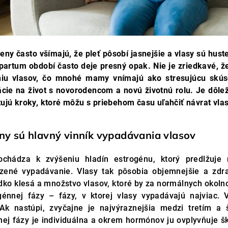
eny často všímajú, že pleť pôsobí jasnejšie a vlasy sú hust
partum období často deje presný opak. Nie je zriedkavé, 
iu vlasov, čo mnohé mamy vnímajú ako stresujúcu skús
cie na život s novorodencom a novú životnú rolu. Je dôlež
tujú kroky, ktoré môžu s priebehom času uľahčiť návrat vla
y sú hlavný vinník vypadávania vlasov
ochádza k zvýšeniu hladín estrogénu, ktorý predlžuje 
dzené vypadávanie. Vlasy tak pôsobia objemnejšie a zdr
dko klesá a množstvo vlasov, ktoré by za normálnych okolno
génnej fázy – fázy, v ktorej vlasy vypadávajú najviac. 
Ak nastúpi, zvyčajne je najvýraznejšia medzi tretím 
nej fázy je individuálna a okrem hormónov ju ovplyvňuje šk