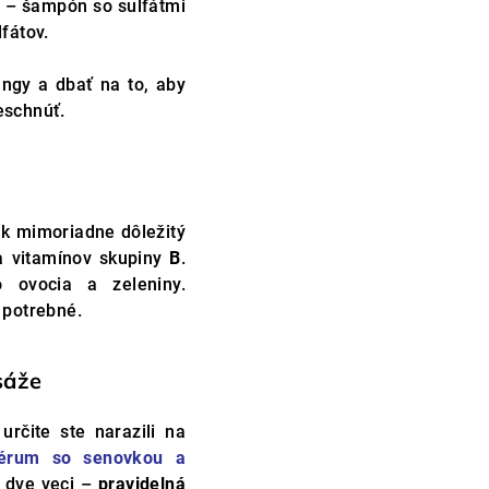
v – šampón so sulfátmi
fátov.
lingy a dbať na to, aby
eschnúť.
ak mimoriadne dôležitý
 vitamínov skupiny
B
.
 ovocia a zeleniny.
 potrebné.
sáže
určite ste narazili na
érum so senovkou a
ú dve veci –
pravidelná