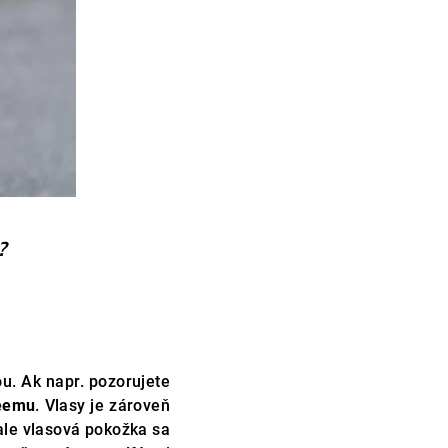
?
ou. Ak napr. pozorujete
eemu
. Vlasy je zároveň
ale vlasová pokožka sa