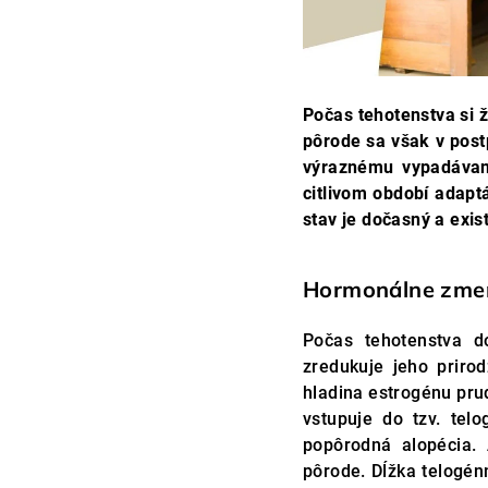
Počas tehotenstva si ž
pôrode sa však v post
výraznému vypadávan
citlivom období adaptá
stav je dočasný a exis
Hormonálne zmen
Počas tehotenstva d
zredukuje jeho priro
hladina estrogénu pru
vstupuje do tzv. telo
popôrodná alopécia. 
pôrode. Dĺžka telogén