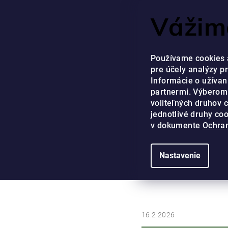
Prejsť
NÁŠ ZÁKAZNÍCKY SE
Vážime
na
obsah
EUR
Používame cookies 
pre účely analýzy p
Informácie o užívan
partnermi. Výberom
voliteľných druhov 
jednotlivé druhy co
DOMOV
/
BLOG
/
AKO OBNOVIŤ VLASY A PODPORIŤ 
v dokumente
Ochran
Ako ob
Nastavenie
16.2.2026