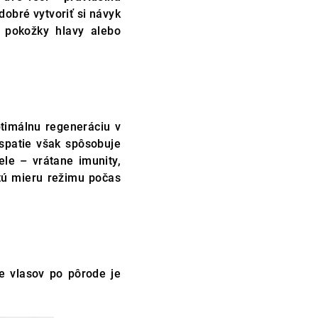
 dobré vytvoriť si návyk
 pokožky hlavy alebo
ptimálnu regeneráciu v
spatie však spôsobuje
le – vrátane imunity,
itú mieru režimu počas
ie vlasov po pôrode je