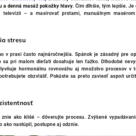
du a denná masáž pokožky hlavy
. Čím dlhšie, tým lepšie. Je
ri televízii – a masírovať prstami, manuálnym masérom
ia stresu
o v praxi často najnáročnejšia. Spánok je zásadný pre o
o sa pri malom dieťati dosahuje len ťažko. Dlhodobé nevy
plyvňuje hormonálnu rovnováhu aj množstvo procesov v te
potrebujete obzvlášť. Pokúste sa preto zaviesť aspoň urč
zistentnosť
o znie ako klišé – dôverujte procesu. Zvýšené vypadávan
 ako nastúpil, postupne aj odznie.