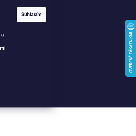
SE 16:30-20:00.
Súhlasím
 a
Hľadať
Prihlásenie
Nákupný
ými
košík
riť ich