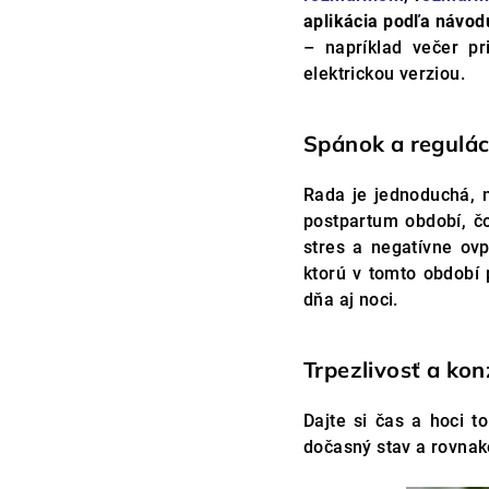
aplikácia podľa návo
– napríklad večer p
elektrickou verziou.
Spánok a regulác
Rada je jednoduchá, n
postpartum období, č
stres a negatívne ov
ktorú v tomto období 
dňa aj noci.
Trpezlivosť a kon
Dajte si čas a hoci t
dočasný stav a rovnako