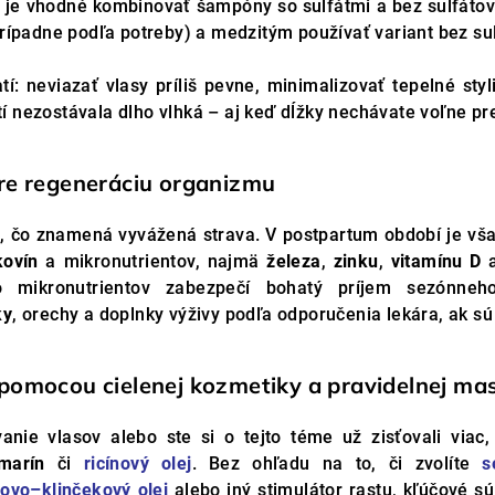
 je vhodné kombinovať šampóny so sulfátmi a bez sulfáto
prípadne podľa potreby) a medzitým používať variant bez sul
í: neviazať vlasy príliš pevne, minimalizovať tepelné sty
í nezostávala dlho vlhká – aj keď dĺžky nechávate voľne pr
pre regeneráciu organizmu
, čo znamená vyvážená strava. V postpartum období je vš
kovín
a mikronutrientov, najmä
železa
,
zinku
,
vitamínu D
a
o mikronutrientov zabezpečí bohatý príjem sezónneho
ky
, orechy a doplnky výživy podľa odporučenia lekára, ak sú
 pomocou cielenej kozmetiky a pravidelnej ma
vanie vlasov alebo ste si o tejto téme už zisťovali viac, 
marín
či
ricínový olej
. Bez ohľadu na to, či zvolíte
s
ovo–klinčekový olej
alebo iný stimulátor rastu, kľúčové s