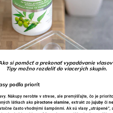
Ako si pomôcť a prekonať vypadávanie vlasov
Tipy možno rozdeliť do viacerých skupín.
asy podľa priorít
vy. Nákupy nerobte v strese, ale premýšľajte, čo je priorit
inných látkach ako
piroctone olamine
, extrakt zo
jujuby
či
n
točne často vhodnými šampónmi. Ak sú vlasy „utrápené“, 