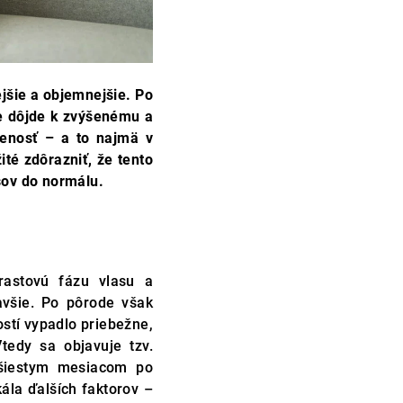
ejšie a objemnejšie. Po
že dôjde k zvýšenému a
enosť – a to najmä v
ité zdôrazniť, že tento
sov do normálu.
rastovú fázu vlasu a
avšie. Po pôrode však
stí vypadlo priebežne,
Vtedy sa objavuje tzv.
a šiestym mesiacom po
ála ďalších faktorov –