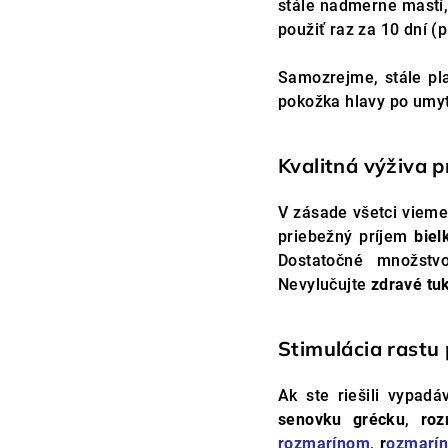
stále nadmerne mastí,
použiť raz za 10 dní (
Samozrejme, stále plat
pokožka hlavy po umyt
Kvalitná výživa 
V zásade všetci vieme
priebežný príjem
biel
Dostatočné množstv
Nevylučujte
zdravé tu
Stimulácia rastu
Ak ste riešili vypadá
senovku grécku
,
roz
rozmarínom
,
r
ozmarín