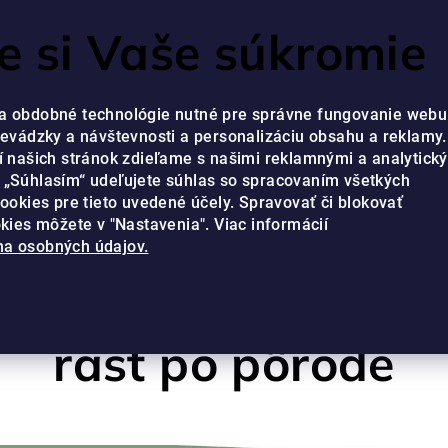
RVIS JE PRIPRAVENÝ VÁM POMÔCŤ OD PONDELKA DO PIATKA V ČA
 si Vaše súkromie
a obdobné technológie nutné pre správne fungovanie webu
revádzky a návštevnosti a personalizáciu obsahu a reklamy.
í našich stránok zdieľame s našimi reklamnými a analytick
 „Súhlasím“ udeľujete súhlas so spracovaním všetkých
cookies pre tieto uvedené účely. Spravovať či blokovať
okies môžete v "Nastavenia". Viac informácií
ICH RAST PO PÔRODE
a osobných údajov.
noviť vlasy a podpo
rast po pôrode