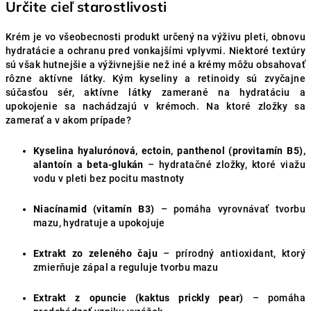
Určite cieľ starostlivosti
Krém je vo všeobecnosti produkt určený na výživu pleti, obnovu
hydratácie a ochranu pred vonkajšími vplyvmi. Niektoré textúry
sú však hutnejšie a výživnejšie než iné a krémy môžu obsahovať
rôzne aktívne látky. Kým kyseliny a retinoidy sú zvyčajne
súčasťou sér, aktívne látky zamerané na hydratáciu a
upokojenie sa nachádzajú v krémoch. Na ktoré zložky sa
zamerať a v akom prípade?
Kyselina hyalurónová, ectoin, panthenol (provitamín B5),
alantoín a beta-glukán
– hydratačné zložky, ktoré viažu
vodu v pleti bez pocitu mastnoty
Niacínamid (vitamín B3)
– pomáha vyrovnávať tvorbu
mazu, hydratuje a upokojuje
Extrakt zo zeleného čaju
– prírodný antioxidant, ktorý
zmierňuje zápal a reguluje tvorbu mazu
Extrakt z opuncie (kaktus prickly pear)
– pomáha