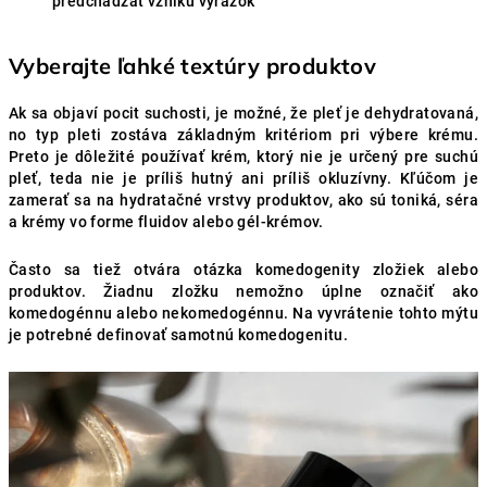
predchádzať vzniku vyrážok
Vyberajte ľahké textúry produktov
Ak sa objaví pocit suchosti, je možné, že pleť je dehydratovaná,
no typ pleti zostáva základným kritériom pri výbere krému.
Preto je dôležité používať krém, ktorý nie je určený pre suchú
pleť, teda nie je príliš hutný ani príliš okluzívny. Kľúčom je
zamerať sa na hydratačné vrstvy produktov, ako sú toniká, séra
a krémy vo forme fluidov alebo gél-krémov.
Často sa tiež otvára otázka komedogenity zložiek alebo
produktov. Žiadnu zložku nemožno úplne označiť ako
komedogénnu alebo nekomedogénnu. Na vyvrátenie tohto mýtu
je potrebné definovať samotnú komedogenitu.