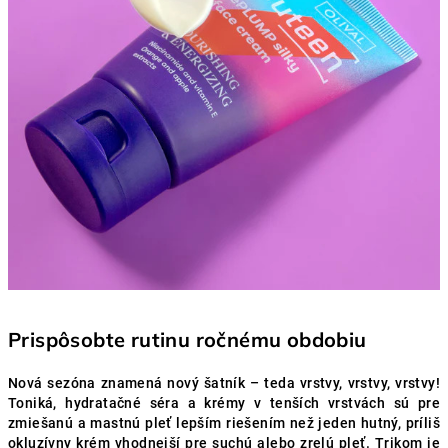
Prispôsobte rutinu ročnému obdobiu
Nová sezóna znamená nový šatník – teda vrstvy, vrstvy, vrstvy!
Toniká, hydratačné séra a krémy v tenších vrstvách sú pre
zmiešanú a mastnú pleť lepším riešením než jeden hutný, príliš
okluzívny krém vhodnejší pre suchú alebo zrelú pleť. Trikom je