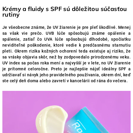
Krémy a fluidy s SPF sú dôležitou súčasťou
rutiny
Je všeobecne známe, že UV žiarenie je pre pleť škodlivé. Menej
sa však vie prečo. UVB lúče spôsobujú známe opálenie a
spálenie, zatiaľ čo UVA lúče spôsobujú dlhodobé, spočiatku
neviditeľné poškodenie, ktoré vedie k predčasnému starnutiu
pleti. Okrem rizika kožných ochorení teda existuje aj riziko, že
sa vrásky objavia skôr, než by zodpovedalo prirodzenému veku.
UV index sa počas roka mení a najvyšší je v lete, no UV žiarenie
je prítomné celoročne. Preto je najlepšie nájsť ideálny SPF a
udržiavať si návyk jeho pravidelného používania, okrem dní, keď
ste celý deň doma alebo zavretí v kancelárii od rána do večera.