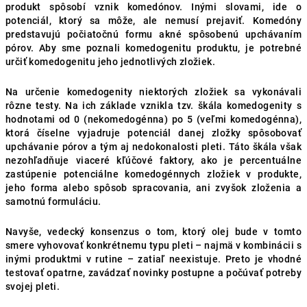
produkt spôsobí vznik komedónov. Inými slovami, ide o
potenciál, ktorý sa môže, ale nemusí prejaviť. Komedóny
predstavujú počiatočnú formu akné spôsobenú upchávaním
pórov. Aby sme poznali komedogenitu produktu, je potrebné
určiť komedogenitu jeho jednotlivých zložiek.
Na určenie komedogenity niektorých zložiek sa vykonávali
rôzne testy. Na ich základe vznikla tzv. škála komedogenity s
hodnotami od 0 (nekomedogénna) po 5 (veľmi komedogénna),
ktorá číselne vyjadruje potenciál danej zložky spôsobovať
upchávanie pórov a tým aj nedokonalosti pleti. Táto škála však
nezohľadňuje viaceré kľúčové faktory, ako je percentuálne
zastúpenie potenciálne komedogénnych zložiek v produkte,
jeho forma alebo spôsob spracovania, ani zvyšok zloženia a
samotnú formuláciu.
Navyše, vedecký konsenzus o tom, ktorý olej bude v tomto
smere vyhovovať konkrétnemu typu pleti – najmä v kombinácii s
inými produktmi v rutine – zatiaľ neexistuje. Preto je vhodné
testovať opatrne, zavádzať novinky postupne a počúvať potreby
svojej pleti.