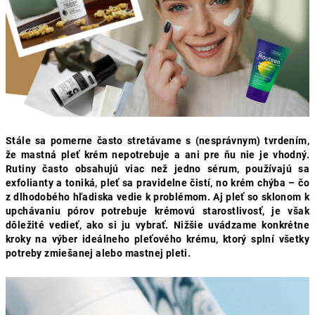
Stále sa pomerne často stretávame s (nesprávnym) tvrdením,
že mastná pleť krém nepotrebuje a ani pre ňu nie je vhodný.
Rutiny často obsahujú viac než jedno sérum, používajú sa
exfolianty a toniká, pleť sa pravidelne čistí, no krém chýba – čo
z dlhodobého hľadiska vedie k problémom. Aj pleť so sklonom k
upchávaniu pórov potrebuje krémovú starostlivosť, je však
dôležité vedieť, ako si ju vybrať. Nižšie uvádzame konkrétne
kroky na výber ideálneho pleťového krému, ktorý splní všetky
potreby zmiešanej alebo mastnej pleti.