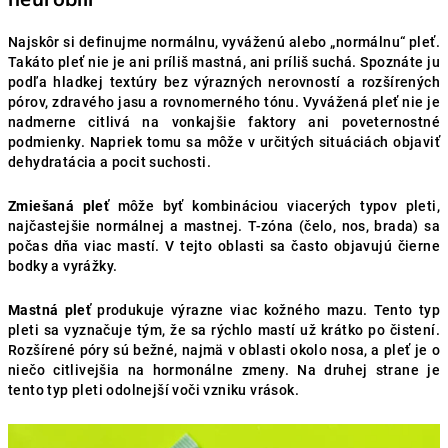
Najskôr si definujme normálnu, vyváženú alebo „normálnu“ pleť.
Takáto pleť nie je ani príliš mastná, ani príliš suchá. Spoznáte ju
podľa hladkej textúry bez výrazných nerovností a rozšírených
pórov, zdravého jasu a rovnomerného tónu. Vyvážená pleť nie je
nadmerne citlivá na vonkajšie faktory ani poveternostné
podmienky. Napriek tomu sa môže v určitých situáciách objaviť
dehydratácia a pocit suchosti.
Zmiešaná pleť
môže byť kombináciou viacerých typov pleti,
najčastejšie normálnej a mastnej. T-zóna (čelo, nos, brada) sa
počas dňa viac mastí. V tejto oblasti sa často objavujú čierne
bodky a vyrážky.
Mastná pleť
produkuje výrazne viac kožného mazu. Tento typ
pleti sa vyznačuje tým, že sa rýchlo mastí už krátko po čistení.
Rozšírené póry sú bežné, najmä v oblasti okolo nosa, a pleť je o
niečo citlivejšia na hormonálne zmeny. Na druhej strane je
tento typ pleti odolnejší voči vzniku vrások.