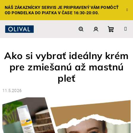
Prejsť
NÁŠ ZÁKAZNÍCKY SERVIS JE PRIPRAVENÝ VÁM POMÔCŤ
na
OD PONDELKA DO PIATKA V ČASE 16:30-20:00.
obsah
Nákupn
Hľadať
Prihlásenie
Ako si vybrať ideálny krém
košík
pre zmiešanú až mastnú
pleť
11.5.2026