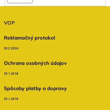
Z
á
p
VOP
ä
t
Reklamačný protokol
i
20.2.2024
e
Ochrana osobných údajov
29.1.2018
Spôsoby platby a dopravy
29.1.2018