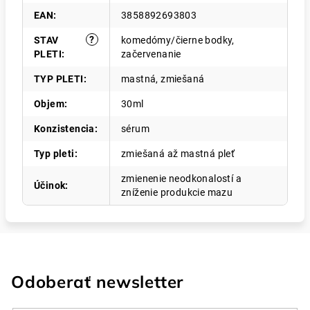
EAN
:
3858892693803
?
STAV
komedómy/čierne bodky,
PLETI
:
začervenanie
TYP PLETI
:
mastná, zmiešaná
Objem
:
30ml
Konzistencia
:
sérum
Typ pleti
:
zmiešaná až mastná pleť
zmienenie neodkonalostí a
Účinok
:
zníženie produkcie mazu
Odoberať newsletter