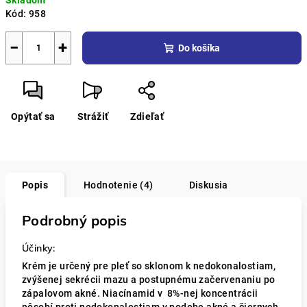
Skladom
cena:
Kód:
958
−
+
Do košíka
Opýtať sa
Strážiť
Zdieľať
Popis
Hodnotenie (4)
Diskusia
Podrobný popis
Účinky:
Krém je určený pre pleť so sklonom k ​​nedokonalostiam,
zvýšenej sekrécii mazu a postupnému začervenaniu po
zápalovom akné. Niacínamid v 8%-nej koncentrácii