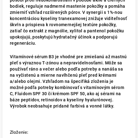
pôsobí proti nedokonalostiam v podobe akné a čiernych
bodiek, reguluje nadmerné mastenie pokožky a pomáha
zmierniť vzhľad rozšírených pórov. V synergii s 1%-nou
koncentráciou kyseliny tranexamovej znižuje viditeľnosť
škvŕn a prispieva k rovnomernejšej textúre pokožky,
zatiaľ čo extrakt z magnólie, xylitol a pantenol pokožku
upokojujú, poskytujú hydratačný účinok a podporujú
regeneráciu.
Vitamínové sérum B3 je vhodné pre zmiešanú až mastnú
pleť s výraznou T-zónou a nepravidelnosťami. Môže sa
používať ráno a večer alebo podľa potreby a nanáša sa
na vyčistenú a mierne navlhčenú pleť pred krémami
a/alebo olejmi. Vzhľadom na špecifiká zloženia je
možné podľa potreby kombinovať s vitamínovým sérom
C, Fluidom SPF 30 či krémom SPF 50, ako aj sérami na
báze peptidov, retinoidov a kyseliny hyalurónovej.
Výrobok neobsahuje pridané farbivá a vonné látky.
Zloženie: