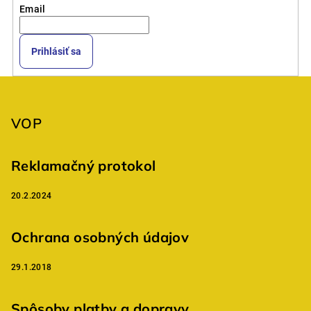
Email
Prihlásiť sa
Z
á
p
VOP
ä
t
Reklamačný protokol
i
20.2.2024
e
Ochrana osobných údajov
29.1.2018
Spôsoby platby a dopravy