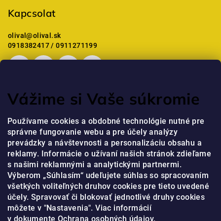
l
b
Kapcsolat
e
l
m
é
olival
@
olival.sk
e
c
0918382417 / 0911271199
i
Vážime si Vaše súkromie
Mostanában értékelt termékek
Používame cookies a obdobné technológie nutné pre
správne fungovanie webu a pre účely analýzy
Professzionális kézkrém niacinamiddal és peptidekkel
prevádzky a návštevnosti a personalizáciu obsahu a
jaja
|
reklamy. Informácie o užívaní našich stránok zdieľame
A termék értékelése 5-ből 5 csillag.
s našimi reklamnými a analytickými partnermi.
Výberom „Súhlasím“ udeľujete súhlas so spracovaním
všetkých voliteľných druhov cookies pre tieto uvedené
Online fizetési lehetőséget biztosítunk
účely. Spravovať či blokovať jednotlivé druhy cookies
môžete v "Nastavenia". Viac informácií
v dokumente
Ochrana osobných údajov.