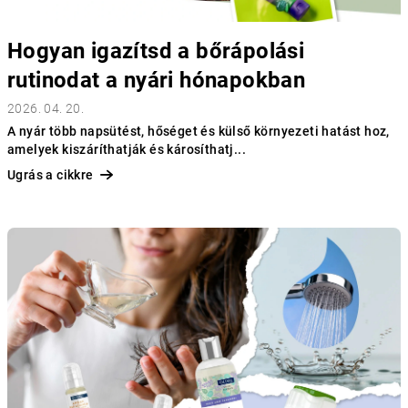
j
a
Hogyan igazítsd a bőrápolási
rutinodat a nyári hónapokban
2026. 04. 20.
A nyár több napsütést, hőséget és külső környezeti hatást hoz,
amelyek kiszáríthatják és károsíthatj...
Ugrás a cikkre