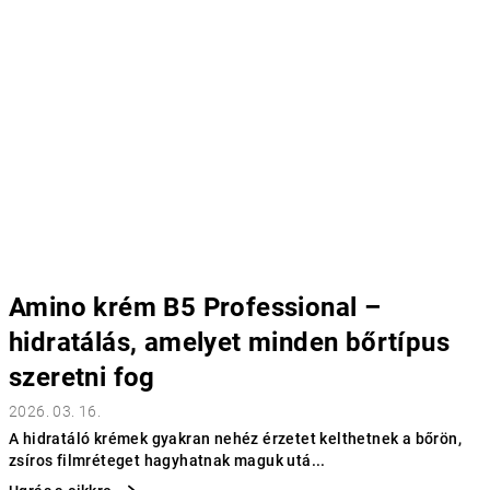
Amino krém B5 Professional –
hidratálás, amelyet minden bőrtípus
szeretni fog
2026. 03. 16.
A hidratáló krémek gyakran nehéz érzetet kelthetnek a bőrön,
zsíros filmréteget hagyhatnak maguk utá...