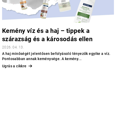
Kemény víz és a haj – tippek a
szárazság és a károsodás ellen
2026. 04. 13.
A haj minőségét jelentősen befolyásoló tényezők egyike a víz.
Pontosabban annak keménysége. A kemény...
Ugrás a cikkre