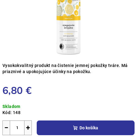
Vysokokvalitný produkt na čistenie jemnej pokožky tváre. M
á
priaznivé a upokojujúce účinky na pokožku.
6,80 €
Jednotková
Skladom
cena:
Kód:
148
−
+
Do košíka