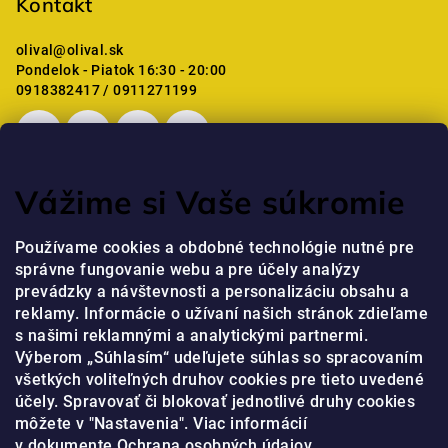
Kontakt
olival
@
olival.sk
Pondelok - Piatok 16:30 - 20:00
0918382417 / 0911271199
Vážime si Vaše súkromie
Posledné hodnotenie produktov
Používame cookies a obdobné technológie nutné pre
správne fungovanie webu a pre účely analýzy
Professional Krém na ruky s niacínamidom a peptidmi
prevádzky a návštevnosti a personalizáciu obsahu a
jaja
|
reklamy. Informácie o užívaní našich stránok zdieľame
Hodnotenie produktu je 5 z 5 hviezdičiek.
s našimi reklamnými a analytickými partnermi.
Výberom „Súhlasím“ udeľujete súhlas so spracovaním
všetkých voliteľných druhov cookies pre tieto uvedené
Prijímame online platby
účely. Spravovať či blokovať jednotlivé druhy cookies
môžete v "Nastavenia". Viac informácií
v dokumente
Ochrana osobných údajov.