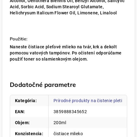
Alcohol, Oenothera Biennis Oil, Benzyl Alcohol, Salicylic
Acid, Sorbic Acid, Sodium Stearoyl Glutamate,
Helichrysum Italicum Flower Oil, Limonene, Linalool
Použitie:
Naneste čistiace pleťové mlieko na tvár, krk a dekolt
pomocou vatových tampónov.
Po očistení odporúčame
použiť toner so slamienkovým olejom.
Dodatočné parametre
Kategória
:
Prírodné produkty na čistenie pleti
EAN
:
3859888345652
Objem
:
200ml
Konzistencia
:
čistiace mlieko