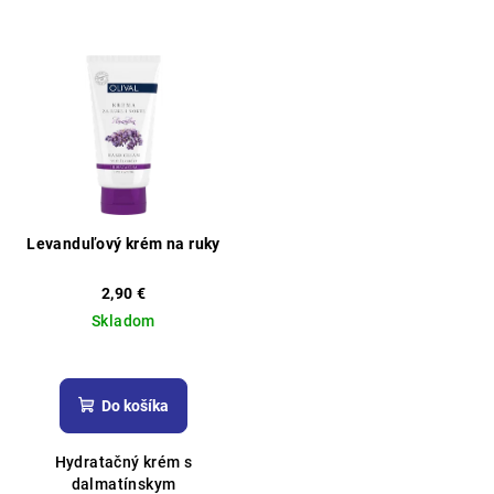
Levanduľový krém na ruky
2,90 €
Skladom
Priemerné
hodnotenie
produktu
Do košíka
je
4,7
Hydratačný krém s
z
dalmatínskym
5