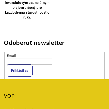
levanduľovým esenciálnym
hviezdičiek.
olejom určený pre
každodennú starostlivosť o
ruky.
Odoberať newsletter
Email
Prihlásiť sa
Z
á
p
VOP
ä