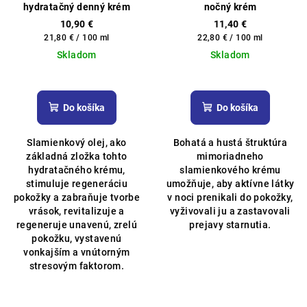
hydratačný denný krém
nočný krém
10,90 €
11,40 €
Jednotková
Jednotková
21,80 € / 100 ml
22,80 € / 100 ml
cena:
cena:
Skladom
Skladom
Priemerné
Priemerné
hodnotenie
hodnotenie
produktu
produktu
Do košíka
Do košíka
je
je
4,8
4,9
Slamienkový olej, ako
Bohatá a hustá štruktúra
z
z
základná zložka tohto
mimoriadneho
5
5
hydratačného krému,
slamienkového krému
hviezdičiek.
hviezdičiek.
stimuluje regeneráciu
umožňuje, aby aktívne látky
pokožky a zabraňuje tvorbe
v noci prenikali do pokožky,
vrások, revitalizuje a
vyživovali ju a zastavovali
regeneruje unavenú, zrelú
prejavy starnutia.
pokožku, vystavenú
vonkajším a vnútorným
stresovým faktorom.