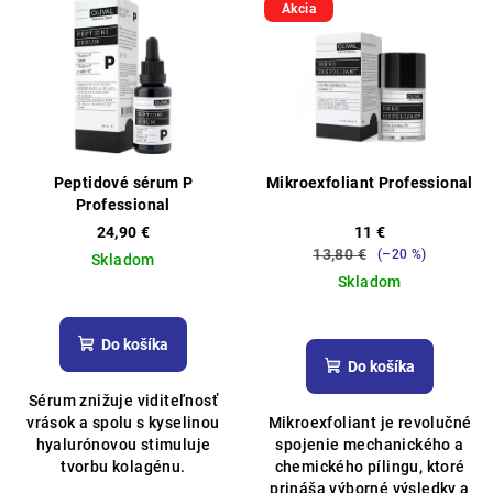
Akcia
Peptidové sérum P
Mikroexfoliant Professional
Professional
24,90 €
11 €
13,80 €
(–20 %)
Skladom
Skladom
Priemerné
hodnotenie
Priemerné
produktu
hodnotenie
Do košíka
je
produktu
Do košíka
5,0
je
Sérum znižuje viditeľnosť
z
5,0
vrások a spolu s kyselinou
Mikroexfoliant je revolučné
5
z
hyalurónovou stimuluje
spojenie mechanického a
hviezdičiek.
5
tvorbu kolagénu.
chemického pílingu, ktoré
hviezdičiek.
prináša výborné výsledky a