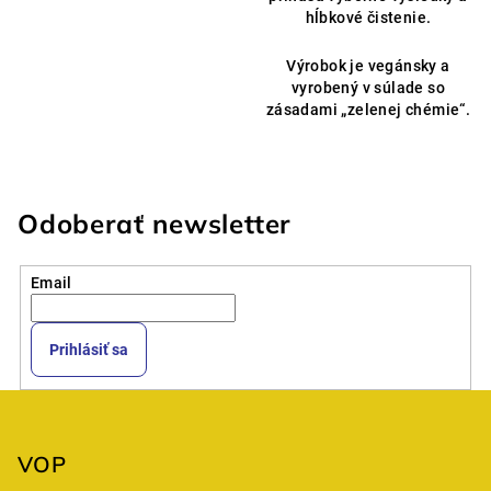
hĺbkové čistenie.
Výrobok je vegánsky a
vyrobený v súlade so
zásadami „zelenej chémie“.
Odoberať newsletter
Email
Prihlásiť sa
Z
á
p
VOP