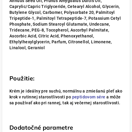
Annuus Seed Oil, Prunus Amygdalus Dulcis Oil,
Caprylic/Capric Triglyceride, Cetearyl Alcohol, Glycerin,
Butylene Glycol, Carbomer, Polysorbate 20, Palmitoyl
Tripeptide-1, Palmitoyl Tetrapeptide-7, Potassium Cetyl
Phosphate, Sodium Stearoyl Glutamate, Undecane,
Tridecane, PEG-8, Tocopherol, Ascorbyl Palmitate,
Ascorbic Acid, Citric Acid, Phenoxyethanol,
Ethylylhexylglycerin, Parfum, Citronellol, Limonene,
Linalool, Geraniol
Použitie:
Krém je ideálny pre suchú, normálnu a zmiešanú pleť ako
krok v rutinnej starostlivosti po
peptidovom sére
a môže
sa používať ako pri rannej, tak aj večernej starostlivosti.
Dodatočné parametre