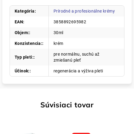
Kategória
:
Prírodné a profesionálne krémy
EAN
:
3858892695982
Objem:
:
30ml
Konzistencia:
:
krém
pre normálnu, suchú až
Typ pleti:
:
zmiešanú pleť
Účinok:
:
regenerácia a výživa pleti
Súvisiaci tovar