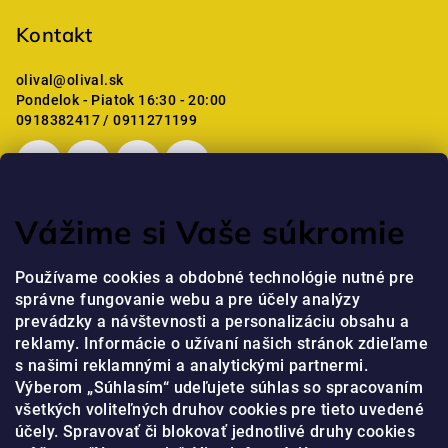
Kontakt
olival
@
olival.sk
Pondelok - Piatok 16:30 - 20:00
0918382417 / 0911271199
Vážime si Vaše súkromie
Posledné hodnotenie produktov
Používame cookies a obdobné technológie nutné pre
správne fungovanie webu a pre účely analýzy
Professional Krém na ruky s niacínamidom a peptidmi
prevádzky a návštevnosti a personalizáciu obsahu a
jaja
|
Hodnotenie produktu je 5 z 5 hviezdičiek.
reklamy. Informácie o užívaní našich stránok zdieľame
s našimi reklamnými a analytickými partnermi.
Výberom „Súhlasím“ udeľujete súhlas so spracovaním
Prijímame online platby
všetkých voliteľných druhov cookies pre tieto uvedené
účely. Spravovať či blokovať jednotlivé druhy cookies