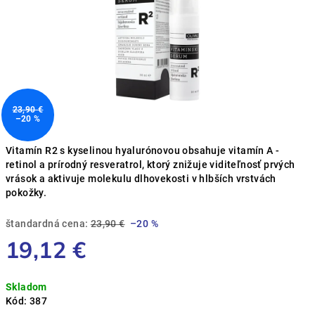
23,90 €
–20 %
Vitamín R2 s kyselinou hyalurónovou obsahuje vitamín A -
retinol a prírodný resveratrol, ktorý znižuje viditeľnosť prvých
vrások a aktivuje molekulu dlhovekosti v hlbších vrstvách
pokožky.
štandardná cena:
23,90 €
–20 %
19,12 €
Jednotková
Skladom
cena:
Kód:
387