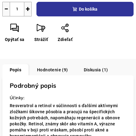
−
+
Do košíka
Opýtať sa
Strážiť
Zdieľať
Popis
Hodnotenie (9)
Diskusia (1)
Podrobný popis
Účinky:
Resveratrol a retinol v súčinnosti s ďalšími aktívnymi
zložkami šikovne pôsobia a pracujú na špecifických
kožných potrebách, napomáhaju regenerácii a obnove
pokožky. Retinol, známy skôr ako vitamín A, výrazne
pomáha v boji proti vráskam, pôsobí proti akné a