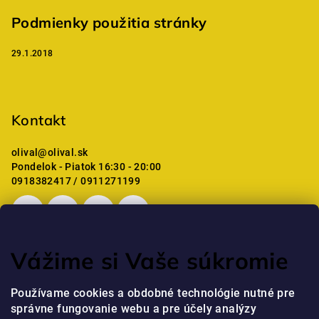
Podmienky použitia stránky
29.1.2018
Kontakt
olival
@
olival.sk
Pondelok - Piatok 16:30 - 20:00
0918382417 / 0911271199
Vážime si Vaše súkromie
Posledné hodnotenie produktov
Používame cookies a obdobné technológie nutné pre
správne fungovanie webu a pre účely analýzy
Professional Krém na ruky s niacínamidom a peptidmi