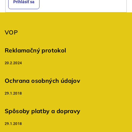
Prihlásiť sa
Z
á
p
VOP
ä
t
Reklamačný protokol
i
20.2.2024
e
Ochrana osobných údajov
29.1.2018
Spôsoby platby a dopravy
29.1.2018