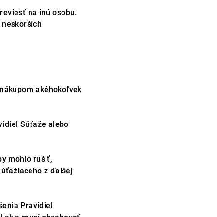
eviesť na inú osobu.
 neskorších
é nákupom akéhokoľvek
vidiel Súťaže alebo
y mohlo rušiť,
Súťažiaceho z ďalšej
šenia Pravidiel