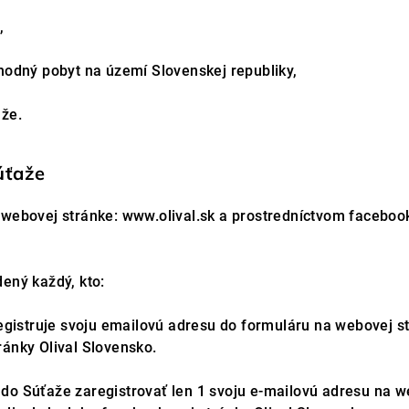
v,
chodný pobyt na území Slovenskej republiky,
aže.
úťaže
 webovej stránke: www.olival.sk a prostredníctvom facebook
ený každý, kto:
registruje svoju emailovú adresu do formuláru na webovej s
ránky Olival Slovensko.
do Súťaže zaregistrovať len 1 svoju e-mailovú adresu na w