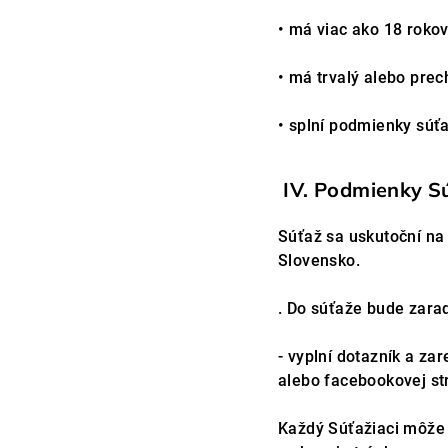
• má viac ako 18 roko
• má trvalý alebo pre
• splní podmienky súť
IV. Podmienky S
Súťaž sa uskutoční na
Slovensko.
. Do súťaže bude zarad
- vyplní dotazník a za
alebo facebookovej st
Každý Súťažiaci môže 