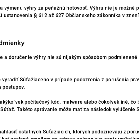
 výmenu výhry za peňažnú hotovosť. Výhru nie je možné pr
ú ustanovenia § 612 až 627 Občianskeho zákonníka v znení
odmienky
anie a doručenie výhry nie sú nijakým spôsobom podmienen
 vyradiť Súťažiaceho v prípade podozrenia z porušenia pra
h postupov.
akýkoľvek počítačový kód, malware alebo čokoľvek iné, čo b
ť Súťaž. Takéto správanie môže mať za následok vylúčenie 
ahlásiť ostatných Súťažiacich, ktorých podozrievajú z poru