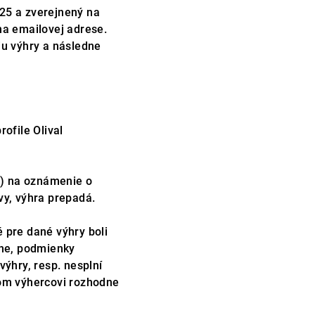
25 a zverejnený na
na emailovej adrese.
iu výhry a následne
ofile Olival
u) na oznámenie o
vy, výhra prepadá.
 pre dané výhry boli
očne, podmienky
ýhry, resp. nesplní
vom výhercovi rozhodne