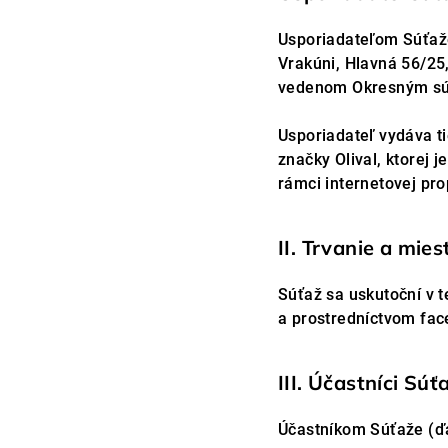
Usporiadateľom Súťaže “
Vrakúni, Hlavná 56/25
vedenom Okresným súdo
Usporiadateľ vydáva ti
značky Olival, ktorej
rámci internetovej pr
II. Trvanie a mie
Súťaž sa uskutoční v t
a prostredníctvom fac
III. Účastníci Súť
Účastníkom Súťaže (ďa