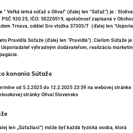
 Veľká letná súťaž s Olival” (ďalej len “Súťaž”) je : Slolival
, PSČ 930 25, IČO: 50220519, spoločnosť zapísaná v Obcho
m Trnava, oddiel Sro vložka 37303/T (ďalej len “Usporia
eto Pravidlá Súťaže (ďalej len "Pravidlá"). Cieľom Súťaže j
 je Usporiadateľ výhradným dodávateľom, realizáciu marketi
opagácie.
sto konania Súťaže
ermíne od 5.2.2025 do 12.2.2025 23:59 na webovej stránke o
ebookovej stránky Olival Slovensko
aže
lej len „Súťažiaci“) môže byť každá fyzická osoba, ktorá