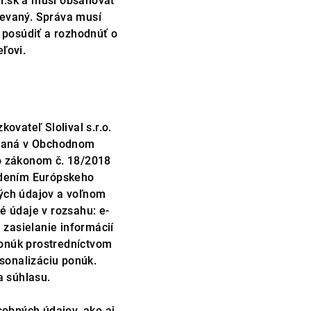
l.sk a musí obsahovať
rievaný. Správa musí
 posúdiť a rozhodnúť o
eľovi.
ovateľ Slolival s.r.o.
písaná v Obchodnom
o zákonom č. 18/2018
adením Európskeho
ých údajov a voľnom
é údaje v rozsahu: e-
 zasielanie informácií
ponúk prostredníctvom
rsonalizáciu ponúk.
a súhlasu.
sobných údajov, ako aj