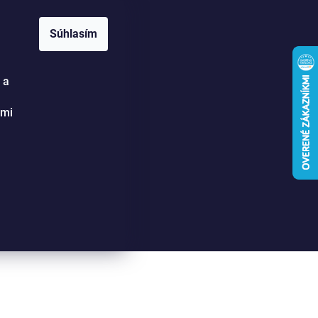
SE 16:30-20:00.
Súhlasím
 a
Hľadať
Prihlásenie
Nákupný
ými
košík
dlá