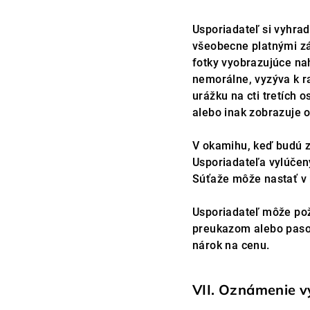
Usporiadateľ si vyhrad
všeobecne platnými zá
fotky vyobrazujúce na
nemorálne, vyzýva k ra
urážku na cti tretích
alebo inak zobrazuje 
V okamihu, keď budú z
Usporiadateľa vylúčený
Súťaže môže nastať v 
Usporiadateľ môže pož
preukazom alebo pasom
nárok na cenu.
VII. Oznámenie v