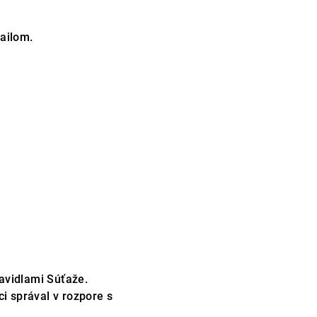
mailom.
avidlami Súťaže.
i správal v rozpore s