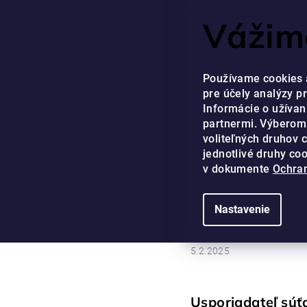
Prejsť
NÁŠ ZÁKAZNÍCKY SE
Vážime
na
obsah
EUR
Používame cookies 
pre účely analýzy p
Informácie o užívan
partnermi. Výberom
voliteľných druhov 
jednotlivé druhy co
DOMOV
/
SÚŤAŽE
/
SÚŤAŽ S OLIVAL - PRAVIDLÁ
v dokumente
Ochran
Sú
Nastavenie
5.2.2025
Usporiadateľ súť