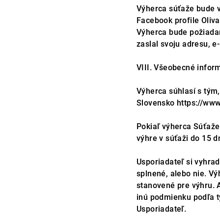
Výherca súťaže bude v
Facebook profile Oliv
Výherca bude požiadan
zaslal svoju adresu, e
VIII. Všeobecné infor
Výherca súhlasí s tým,
Slovensko https://ww
Pokiaľ výherca Súťaže
výhre v súťaži do 15 
Usporiadateľ si vyhra
splnené, alebo nie. Vý
stanovené pre výhru. A
inú podmienku podľa t
Usporiadateľ.