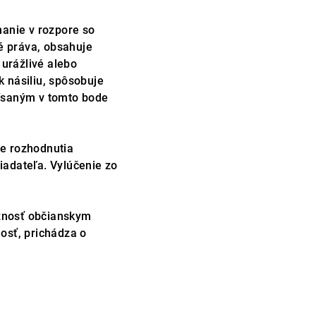
nanie v rozpore so
é práva, obsahuje
urážlivé alebo
k násiliu, spôsobuje
písaným v tomto bode
de rozhodnutia
iadateľa. Vylúčenie zo
ožnosť občianskym
osť, prichádza o