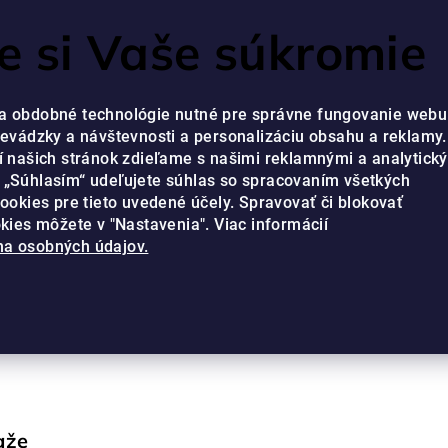
RVIS JE PRIPRAVENÝ VÁM POMÔCŤ OD PONDELKA DO PIATKA V ČA
 si Vaše súkromie
a obdobné technológie nutné pre správne fungovanie webu
revádzky a návštevnosti a personalizáciu obsahu a reklamy.
í našich stránok zdieľame s našimi reklamnými a analytick
 „Súhlasím“ udeľujete súhlas so spracovaním všetkých
cookies pre tieto uvedené účely. Spravovať či blokovať
okies môžete v "Nastavenia". Viac informácií
a osobných údajov.
ťaž s Olival - pravi
aže