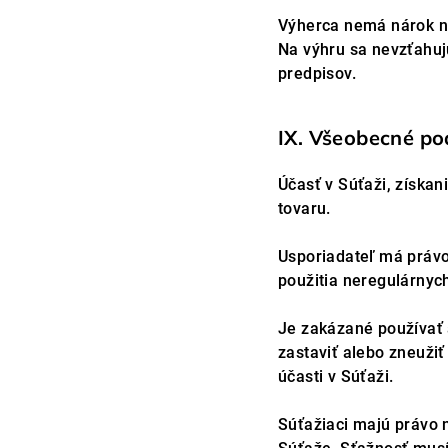
Výherca nemá nárok na
Na výhru sa nevzťahuj
predpisov.
IX. Všeobecné p
Účasť v Súťaži, získ
tovaru.
Usporiadateľ má právo
použitia neregulárnyc
Je zakázané používať 
zastaviť alebo zneuži
účasti v Súťaži.
Súťažiaci majú právo n