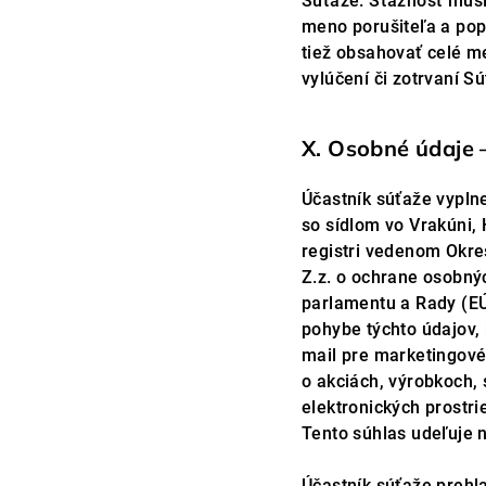
Súťaže. Sťažnosť musí
meno porušiteľa a popi
tiež obsahovať celé m
vylúčení či zotrvaní S
X. Osobné údaje 
Účastník súťaže vyplne
so sídlom vo Vrakúni,
registri vedenom Okre
Z.z. o ochrane osobný
parlamentu a Rady (EÚ
pohybe týchto údajov,
mail pre marketingové 
o akciách, výrobkoch, 
elektronických prostri
Tento súhlas udeľuje 
Účastník súťaže prehl