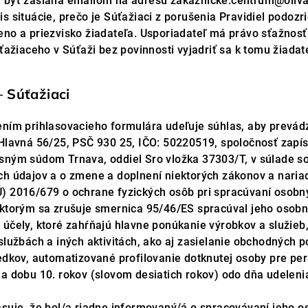
 byť zaslaná emailom na adresu zakaznicke.centrum@oliva
s situácie, prečo je Súťažiaci z porušenia Pravidiel podoz
eno a priezvisko žiadateľa. Usporiadateľ má právo sťažnosť
úťažiaceho v Súťaži bez povinnosti vyjadriť sa k tomu žiadat
– Súťažiaci
ním prihlasovacieho formulára udeľuje súhlas, aby prevádzk
 Hlavná 56/25, PSČ 930 25, IČO: 50220519, spoločnosť za
sným súdom Trnava, oddiel Sro vložka 37303/T, v súlade s
ch údajov a o zmene a doplnení niektorých zákonov a nari
) 2016/679 o ochrane fyzických osôb pri spracúvaní osobn
 ktorým sa zrušuje smernica 95/46/ES spracúval jeho osobn
účely, ktoré zahŕňajú hlavne ponúkanie výrobkov a služieb,
službách a iných aktivitách, ako aj zasielanie obchodných 
edkov, automatizované profilovanie dotknutej osoby pre pe
na dobu 10. rokov (slovom desiatich rokov) odo dňa udeleni
asuje, že bol/a riadne informovaný/á o spracovávaní jeho o