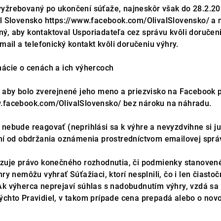
yžrebovaný po ukončení súťaže, najneskôr však do 28.2.20
al Slovensko https://www.facebook.com/OlivalSlovensko/ a 
ý, aby kontaktoval Usporiadateľa cez správu kvôli doručen
-mail a telefonický kontakt kvôli doručeniu výhry.
mácie o cenách a ich výhercoch
 aby bolo zverejnené jeho meno a priezvisko na Facebook pr
w.facebook.com/OlivalSlovensko/ bez nároku na náhradu.
 nebude reagovať (neprihlási sa k výhre a nevyzdvihne si j
dní od obdržania oznámenia prostredníctvom emailovej sprá
dzuje právo konečného rozhodnutia, či podmienky stanovené
hry nemôžu vyhrať Súťažiaci, ktorí nesplnili, čo i len čiast
k výherca neprejaví súhlas s nadobudnutím výhry, vzdá sa v
ýchto Pravidiel, v takom prípade cena prepadá alebo o no