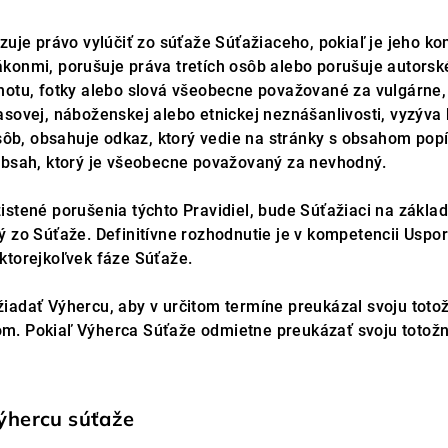
zuje právo vylúčiť zo súťaže Súťažiaceho, pokiaľ je jeho ko
konmi, porušuje práva tretích osôb alebo porušuje autorsk
hotu, fotky alebo slová všeobecne považované za vulgárne, 
sovej, náboženskej alebo etnickej neznášanlivosti, vyzýva 
 osôb, obsahuje odkaz, ktorý vedie na stránky s obsahom po
obsah, ktorý je všeobecne považovaný za nevhodný.
istené porušenia týchto Pravidiel, bude Súťažiaci na zákla
 zo Súťaže. Definitívne rozhodnutie je v kompetencii Uspor
ktorejkoľvek fáze Súťaže.
iadať Výhercu, aby v určitom termíne preukázal svoju tot
. Pokiaľ Výherca Súťaže odmietne preukázať svoju totožn
ýhercu súťaže