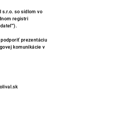
 s.r.o. so sídlom vo
dnom registri
dateľ”).
e podporiť prezentáciu
ngovej komunikácie v
lival.sk