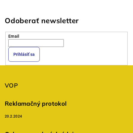
Odoberať newsletter
Email
Prihlásiť sa
Z
á
p
VOP
ä
t
Reklamačný protokol
i
20.2.2024
e