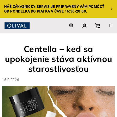
Prejsť
NÁŠ ZÁKAZNÍCKY SERVIS JE PRIPRAVENÝ VÁM POMÔCŤ
na
OD PONDELKA DO PIATKA V ČASE 16:30-20:00.
obsah
Nákupn
Hľadať
Prihlásenie
Centella – keď sa
košík
upokojenie stáva aktívnou
starostlivosťou
15.6.2026