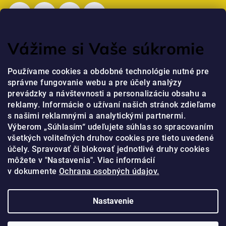
Vážime si Vaše súkromie
Posledné hodnotenie produktov
Používame cookies a obdobné technológie nutné pre
správne fungovanie webu a pre účely analýzy
Professional Krém na ruky s niacínamidom a peptidmi
prevádzky a návštevnosti a personalizáciu obsahu a
jaja
|
Hodnotenie produktu je 5 z 5 hviezdičiek.
reklamy. Informácie o užívaní našich stránok zdieľame
s našimi reklamnými a analytickými partnermi.
Výberom „Súhlasím“ udeľujete súhlas so spracovaním
Prijímame online platby
všetkých voliteľných druhov cookies pre tieto uvedené
účely. Spravovať či blokovať jednotlivé druhy cookies
môžete v "Nastavenia". Viac informácií
v dokumente
Ochrana osobných údajov.
Nastavenie
Copyright 2026
Olival
. Všetky práva vyhradené.