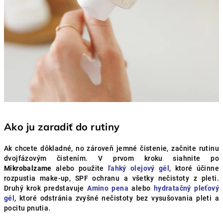
Ako ju zaradiť do rutiny
Ak chcete dôkladné, no zároveň jemné čistenie, začnite rutinu
dvojfázovým čistením. V prvom kroku siahnite po
Mikrobalzame
alebo použite
ľahký olejový gél
, ktoré účinne
rozpustia make-up, SPF ochranu a všetky nečistoty z pleti.
Druhý krok predstavuje
Amino pena
alebo
hydratačný pleťový
gél
, ktoré odstránia zvyšné nečistoty bez vysušovania pleti a
pocitu pnutia.