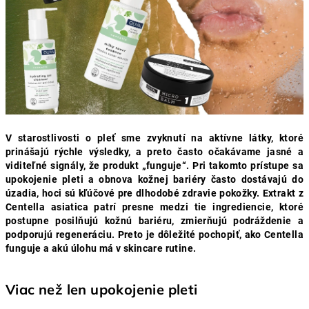
V starostlivosti o pleť sme zvyknutí na aktívne látky, ktoré
prinášajú rýchle výsledky, a preto často očakávame jasné a
viditeľné signály, že produkt „funguje“. Pri takomto prístupe sa
upokojenie pleti a obnova kožnej bariéry často dostávajú do
úzadia, hoci sú kľúčové pre dlhodobé zdravie pokožky. Extrakt z
Centella asiatica patrí presne medzi tie ingrediencie, ktoré
postupne posilňujú kožnú bariéru, zmierňujú podráždenie a
podporujú regeneráciu. Preto je dôležité pochopiť, ako Centella
funguje a akú úlohu má v skincare rutine.
Viac než len upokojenie pleti