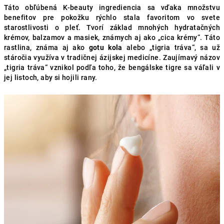
Táto obľúbená K-beauty ingrediencia sa vďaka množstvu
benefitov pre pokožku rýchlo stala favoritom vo svete
starostlivosti o pleť. Tvorí základ mnohých hydratačných
krémov, balzamov a masiek, známych aj ako „cica krémy“. Táto
rastlina, známa aj ako
gotu kola
alebo „tigria tráva“, sa už
stáročia využíva v tradičnej ázijskej medicíne. Zaujímavý názov
„tigria tráva“ vznikol podľa toho, že bengálske tigre sa váľali v
jej listoch, aby si hojili rany.