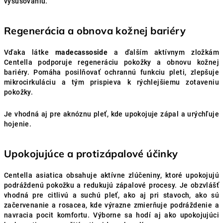
vysušovaniu.
Regenerácia a obnova kožnej bariéry
Vďaka látke
madecassoside
a ďalším aktívnym zložkám
Centella podporuje regeneráciu pokožky a obnovu kožnej
bariéry. Pomáha posilňovať ochrannú funkciu pleti, zlepšuje
mikrocirkuláciu a tým prispieva k rýchlejšiemu zotaveniu
pokožky.
Je vhodná aj pre aknóznu pleť, kde upokojuje zápal a urýchľuje
hojenie.
Upokojujúce a protizápalové účinky
Centella asiatica obsahuje aktívne zlúčeniny, ktoré upokojujú
podráždenú pokožku a redukujú zápalové procesy. Je obzvlášť
vhodná pre citlivú a suchú pleť, ako aj pri stavoch, ako sú
začervenanie a rosacea, kde výrazne zmierňuje podráždenie a
navracia pocit komfortu. Výborne sa hodí aj ako upokojujúci