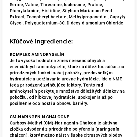
Serine, Valine, Threonine, Isoleucine, Proline,
Phenylalanine, Histidine, Silybum Marianum Seed
Extract, Tocopheryl Acetate, Methylpropanediol, Caprylyl
Glycol, Polyquaternium-80, Didecyldiamonium Chloride
Kľúčové ingrediencie:
KOMPLEX AMINOKYSELÍN
Je to vysoko hodnotná zmes neesenciálnych a
esenciálnych aminokyselín, ktoré sú dôležitou súčasťou
prirodzených funkcií našej pokožky, predovšetkým
hydratácie a udržiavania úrovne hydratácie. Ide o NMF,
teda prirodzené zvlhčujúce faktory. Tento rad
aminokyselín poskytuje množstvo dôležitých účinkov na
pokožku, od hĺbkovej hydratácie, upokojenia až po
posilnenie odolnosti a obnovu bariéry.
CM-NARINGENIN CHALCONE
Carboxy-Methyl (CM)-Naringenin-Chalcon je aktívna
zložka odvodená z prírodného polyfenolu (naringenín
chalcon), ktorý možno nájsť v šupke citrusových plodov