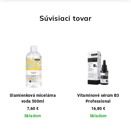
Súvisiaci tovar
Slamienková micelárna
Vitamínové sérum B3
voda 500ml
Professional
7,60 €
16,80 €
Skladom
Skladom
Priemerné
Priemerné