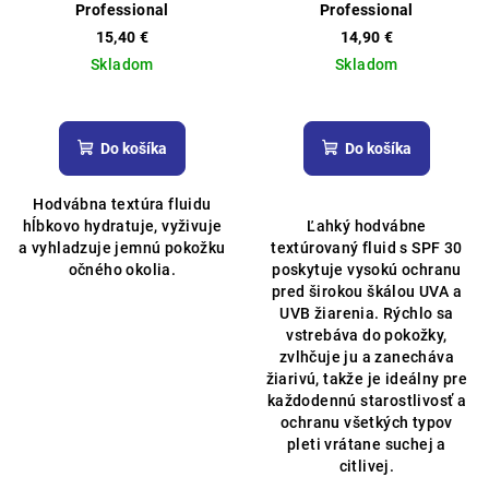
Professional
Professional
15,40 €
14,90 €
Skladom
Skladom
Priemerné
Priemerné
hodnotenie
hodnotenie
produktu
produktu
Do košíka
Do košíka
je
je
5,0
4,9
Hodvábna textúra fluidu
z
z
hĺbkovo hydratuje, vyživuje
Ľahký hodvábne
5
5
a vyhladzuje jemnú pokožku
textúrovaný fluid s SPF 30
hviezdičiek.
hviezdičiek.
očného okolia.
poskytuje vysokú ochranu
pred širokou škálou UVA a
UVB žiarenia. Rýchlo sa
vstrebáva do pokožky,
zvlhčuje ju a zanecháva
žiarivú, takže je ideálny pre
každodennú starostlivosť a
ochranu všetkých typov
pleti vrátane suchej a
citlivej.