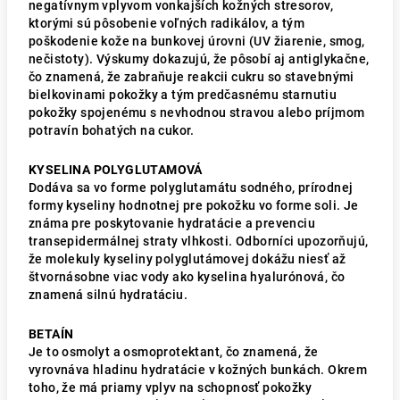
negatívnym vplyvom vonkajších kožných stresorov,
ktorými sú pôsobenie voľných radikálov, a tým
poškodenie kože na bunkovej úrovni (UV žiarenie, smog,
nečistoty). Výskumy dokazujú, že pôsobí aj antiglykačne,
čo znamená, že zabraňuje reakcii cukru so stavebnými
bielkovinami pokožky a tým predčasnému starnutiu
pokožky spojenému s nevhodnou stravou alebo príjmom
potravín bohatých na cukor.
KYSELINA POLYGLUTAMOVÁ
Dodáva sa vo forme polyglutamátu sodného, ​​prírodnej
formy kyseliny hodnotnej pre pokožku vo forme soli. Je
známa pre poskytovanie hydratácie a prevenciu
transepidermálnej straty vlhkosti. Odborníci upozorňujú,
že molekuly kyseliny polyglutámovej dokážu niesť až
štvornásobne viac vody ako kyselina hyalurónová, čo
znamená silnú hydratáciu.
BETAÍN
Je to osmolyt a osmoprotektant, čo znamená, že
vyrovnáva hladinu hydratácie v kožných bunkách. Okrem
toho, že má priamy vplyv na schopnosť pokožky