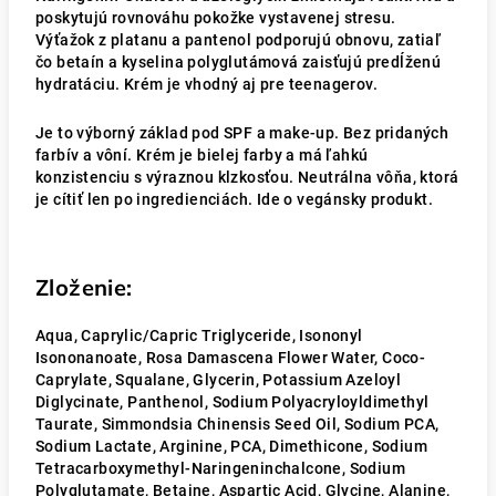
poskytujú rovnováhu pokožke vystavenej stresu.
Výťažok z platanu a pantenol podporujú obnovu, zatiaľ
čo betaín a kyselina polyglutámová zaisťujú predĺženú
hydratáciu. Krém je vhodný aj pre teenagerov.
Je to výborný základ pod SPF a make-up. Bez pridaných
farbív a vôní. Krém je bielej farby a má ľahkú
konzistenciu s výraznou klzkosťou. Neutrálna vôňa, ktorá
je cítiť len po ingredienciách. Ide o vegánsky produkt.
Zloženie:
Aqua, Caprylic/Capric Triglyceride, Isononyl
Isononanoate, Rosa Damascena Flower Water, Coco-
Caprylate, Squalane, Glycerin, Potassium Azeloyl
Diglycinate, Panthenol, Sodium Polyacryloyldimethyl
Taurate, Simmondsia Chinensis Seed Oil, Sodium PCA,
Sodium Lactate, Arginine, PCA, Dimethicone, Sodium
Tetracarboxymethyl-Naringeninchalcone, Sodium
Polyglutamate, Betaine, Aspartic Acid, Glycine, Alanine,