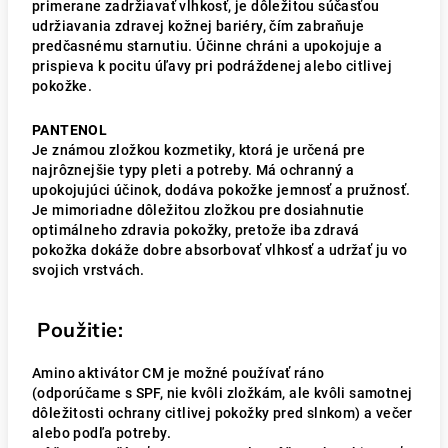
primerane zadržiavať vlhkosť, je dôležitou súčasťou
udržiavania zdravej kožnej bariéry, čím zabraňuje
predčasnému starnutiu. Účinne chráni a upokojuje a
prispieva k pocitu úľavy pri podráždenej alebo citlivej
pokožke.
PANTENOL
Je známou zložkou kozmetiky, ktorá je určená pre
najrôznejšie typy pleti a potreby. Má ochranný a
upokojujúci účinok, dodáva pokožke jemnosť a pružnosť.
Je mimoriadne dôležitou zložkou pre dosiahnutie
optimálneho zdravia pokožky, pretože iba zdravá
pokožka dokáže dobre absorbovať vlhkosť a udržať ju vo
svojich vrstvách.
Použitie:
Amino aktivátor CM je možné používať ráno
(odporúčame s SPF, nie kvôli zložkám, ale kvôli samotnej
dôležitosti ochrany citlivej pokožky pred slnkom) a večer
alebo podľa potreby.