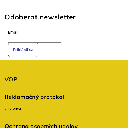
Odoberať newsletter
Email
Prihlásiť sa
Z
á
p
VOP
ä
t
Reklamačný protokol
i
20.2.2024
e
Ochrana osobných údajov