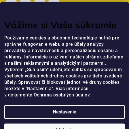
Vážime si Vaše súkromie
Posledné hodnotenie produktov
Používame cookies a obdobné technológie nutné pre
správne fungovanie webu a pre účely analýzy
Professional Krém na ruky s niacínamidom a peptidmi
prevádzky a návštevnosti a personalizáciu obsahu a
jaja
|
reklamy. Informácie o užívaní našich stránok zdieľame
Hodnotenie produktu je 5 z 5 hviezdičiek.
s našimi reklamnými a analytickými partnermi.
Výberom „Súhlasím“ udeľujete súhlas so spracovaním
všetkých voliteľných druhov cookies pre tieto uvedené
Prijímame online platby
účely. Spravovať či blokovať jednotlivé druhy cookies
môžete v "Nastavenia". Viac informácií
v dokumente
Ochrana osobných údajov.
Nastavenie
Copyright 2026
Olival
. Všetky práva vyhradené.