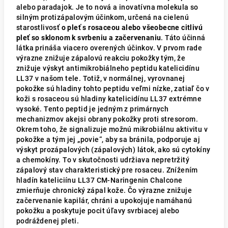
alebo paradajok. Je to nová a inovatívna molekula so
silným protizápalovým účinkom, určená na cielenú
starostlivosť
o pleť s rosaceou alebo všeobecne citlivú
pleť so sklonom k ​​svrbeniu a začervenaniu
. Táto účinná
látka prináša viacero overených účinkov. V prvom rade
výrazne znižuje zápalovú reakciu pokožky tým, že
znižuje výskyt antimikrobiálneho peptidu katelicidínu
LL37 v našom tele. Totiž, v normálnej, vyrovnanej
pokožke sú hladiny tohto peptidu veľmi nízke, zatiaľ čo v
koži s rosaceou sú hladiny katelicidínu LL37 extrémne
vysoké. Tento peptid je jedným z primárnych
mechanizmov akejsi obrany pokožky proti stresorom.
Okrem toho, že signalizuje možnú mikrobiálnu aktivitu v
pokožke a tým jej „povie“, aby sa bránila, podporuje aj
výskyt prozápalových (zápalových) látok, ako sú cytokíny
a chemokíny. To v skutočnosti udržiava nepretržitý
zápalový stav charakteristický pre rosaceu. Znížením
hladín kateliciínu LL37 CM-Naringenin Chalcone
zmierňuje chronický zápal kože. Čo výrazne znižuje
začervenanie kapilár, chráni a upokojuje namáhanú
pokožku a poskytuje pocit úľavy svrbiacej alebo
podráždenej pleti.