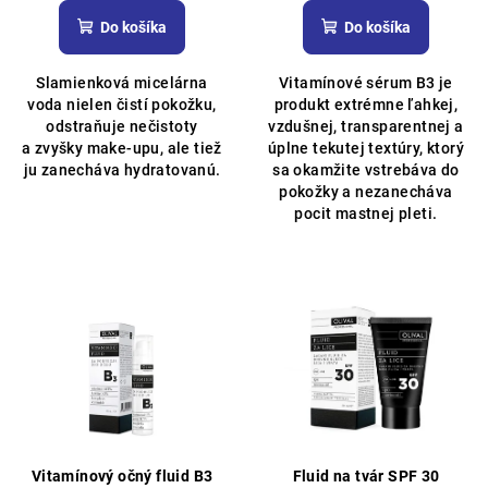
hodnotenie
hodnotenie
produktu
produktu
Do košíka
Do košíka
je
je
5,0
5,0
Slamienková micelárna
Vitamínové sérum B3 je
z
z
voda nielen čistí pokožku,
produkt extrémne ľahkej,
5
5
odstraňuje nečistoty
vzdušnej, transparentnej a
hviezdičiek.
hviezdičiek.
a zvyšky make-upu, ale tiež
úplne tekutej textúry, ktorý
ju zanecháva hydratovanú.
sa okamžite vstrebáva do
pokožky a nezanecháva
pocit mastnej pleti.
Vitamínový očný fluid B3
Fluid na tvár SPF 30