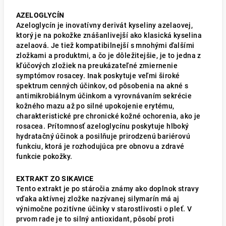
AZELOGLYCÍN
Azeloglycín je inovatívny derivát kyseliny azelaovej,
ktorý je na pokožke znášanlivejší ako klasická kyselina
azelaová. Je tiež kompatibilnejší s mnohými ďalšími
zložkami a produktmi, a čo je dôležitejšie, je to jedna z
kľúčových zložiek na preukázateľné zmiernenie
symptómov rosacey. Inak poskytuje veľmi široké
spektrum cenných účinkov, od pôsobenia na akné s
antimikrobiálnym účinkom a vyrovnávaním sekrécie
kožného mazu až po silné upokojenie erytému,
charakteristické pre chronické kožné ochorenia, ako je
rosacea. Prítomnosť azeloglycínu poskytuje hlboký
hydratačný účinok a posilňuje prirodzenú bariérovú
funkciu, ktorá je rozhodujúca pre obnovu a zdravé
funkcie pokožky.
EXTRAKT ZO SIKAVICE
Tento extrakt je po stáročia známy ako doplnok stravy
vďaka aktívnej zložke nazývanej silymarín má aj
výnimočne pozitívne účinky v starostlivosti o pleť. V
prvom rade je to silný antioxidant, pôsobí proti