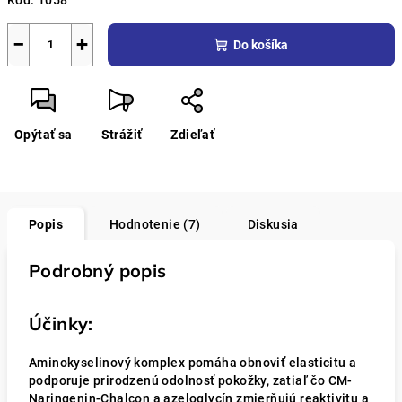
Kód:
1058
−
+
Do košíka
Opýtať sa
Strážiť
Zdieľať
Popis
Hodnotenie (7)
Diskusia
Podrobný popis
Účinky:
Aminokyselinový komplex pomáha obnoviť elasticitu a
podporuje prirodzenú odolnosť pokožky, zatiaľ čo CM-
Naringenin-Chalcon a azeloglycín zmierňujú reaktivitu a