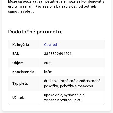
Môže sa používať samostatne, ale môže sa kombinovať s
určitými sérami Professional, v závislosti od potrieb
samotnej pleti.
Dodatočné parametre
Kategória
:
Obchod
EAN
:
3858892694596
Objem
:
50ml
Konzistencia
:
krém
dráždivá, zapálená a začervenaná
Typ pleti
:
pokožka, pokožka s rosaceou
upokojenie, hydratácia a
Účinok
:
zlepšenie vzhľadu pleti