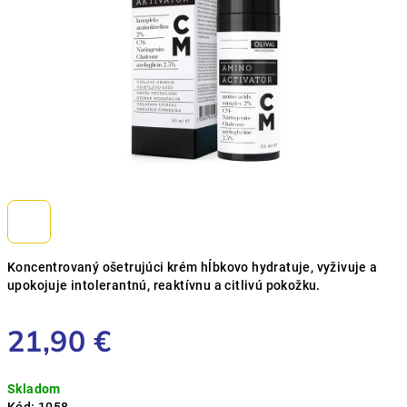
Koncentrovaný ošetrujúci krém hĺbkovo hydratuje, vyživuje a
upokojuje intolerantnú, reaktívnu a citlivú pokožku.
21,90 €
Jednotková
Skladom
cena: