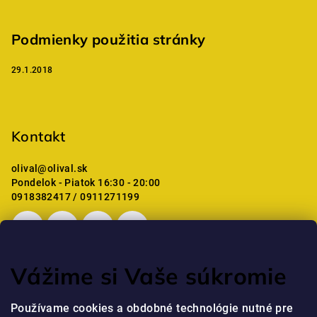
Podmienky použitia stránky
29.1.2018
Kontakt
olival
@
olival.sk
Pondelok - Piatok 16:30 - 20:00
0918382417 / 0911271199
Vážime si Vaše súkromie
Posledné hodnotenie produktov
Používame cookies a obdobné technológie nutné pre