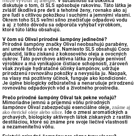
môže vyvolať aj alergie
.
V súčasnosti sa dokonca
diskutuje o tom, či SLS spôsobuje rakovinu. Táto látka je
zvlášť škodlivá pre deti a tehotné ženy, rovnako ako aj
pre ľudí s citlivou pokožkou i suchými a jemnými vlasmi.
Okrem toho SLS veľmi silno znečisťuje odpadovú vodu
a aj z tohto dôvodu sa odporúča vyhýbať výrobkom,
ktoré túto látku obsahujú.
V čom sú Olival prírodné šampóny jedinečné?
Prírodné šampóny značky Olival neobsahujú parabény,
ani umelé farbivá a vône. Namiesto SLS obsahujú Coco
glukozid, látku získanú z kokosového oleja a ovocných
cukrov. Táto povrchovo aktívna látka zvyšuje penivosť
výrobkov a má vynikajúce čistiace schopnosti, zároveň
však zvyšuje hydratačné účinky šampónov, udržuje
prirodzenú rovnováhu pokožky a nevysúša ju. Naopak,
na vlasy má pozitívny účinok, funguje ako kondicionér.
Je úplne biologicky odbúrateľná a nenarušuje prirodzenú
rovnováhu odpadových vôd a životného prostredia.
Prečo prírodné šampóny Olival tak pekne voňajú?
Mimoriadne jemnú a príjemnú vôňu prírodných
šampónov Olival zabezpečujú esenciálne oleje,
známe aj
Ide o zmesi aromatických a
ako éterické oleje alebo silice.
prchavých, biologicky aktívnych látok získaných z rastlín
destiláciou, ktoré sú známe pre svoje liečivé vlastnosti
a nezameniteľnú vôňu.