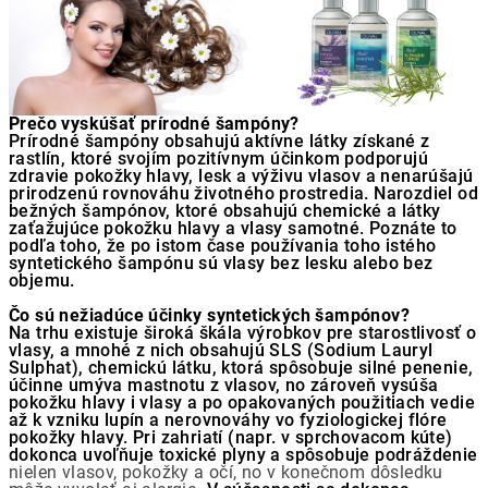
Prečo vyskúšať prírodné šampóny?
Prírodné šampóny obsahujú aktívne látky získané z
rastlín, ktoré svojím pozitívnym účinkom podporujú
zdravie pokožky hlavy, lesk a výživu vlasov a nenarúšajú
prirodzenú rovnováhu životného prostredia. Narozdiel od
bežných šampónov, ktoré obsahujú chemické a látky
zaťažujúce pokožku hlavy a vlasy samotné. Poznáte to
podľa toho, že po istom čase používania toho istého
syntetického šampónu sú vlasy bez lesku alebo bez
objemu.
Čo sú nežiadúce účinky syntetických šampónov?
Na trhu existuje široká škála výrobkov pre starostlivosť o
vlasy, a mnohé z nich obsahujú SLS (Sodium Lauryl
Sulphat), chemickú látku, ktorá spôsobuje silné penenie,
účinne umýva mastnotu z vlasov, no zároveň vysúša
pokožku hlavy i vlasy a po opakovaných použitiach vedie
až k vzniku lupín a nerovnováhy vo fyziologickej flóre
pokožky hlavy. Pri zahriatí (napr. v sprchovacom kúte)
dokonca uvoľňuje toxické plyny a spôsobuje podráždenie
nielen vlasov, pokožky a očí, no
v konečnom dôsledku