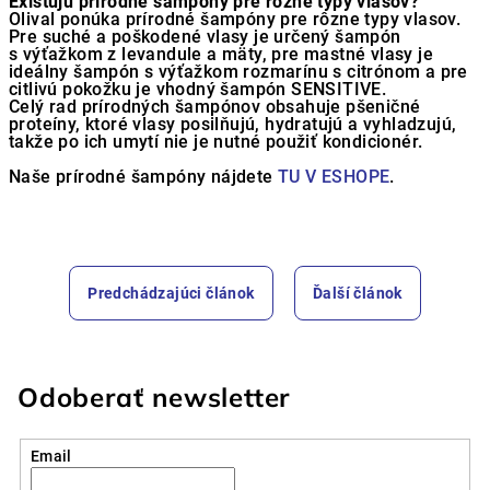
Existujú prírodné šampóny pre rôzne typy vlasov?
Olival ponúka prírodné šampóny pre rôzne typy vlasov.
Pre suché a poškodené vlasy je určený šampón
s výťažkom z levandule a mäty, pre mastné vlasy je
ideálny šampón s výťažkom rozmarínu s citrónom a pre
citlivú pokožku je vhodný šampón SENSITIVE.
Celý rad prírodných šampónov obsahuje pšeničné
proteíny, ktoré vlasy posilňujú, hydratujú a vyhladzujú,
takže po ich umytí nie je nutné použiť kondicionér.
Naše prírodné šampóny nájdete
TU V ESHOPE
.
Predchádzajúci článok
Ďalší článok
Odoberať newsletter
Email