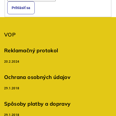
Prihlásiť sa
Z
á
p
VOP
ä
t
Reklamačný protokol
i
20.2.2024
e
Ochrana osobných údajov
29.1.2018
Spôsoby platby a dopravy
29.1.2018