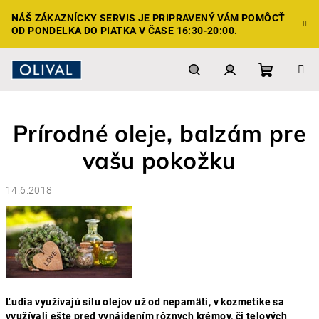
Prejsť
NÁŠ ZÁKAZNÍCKY SERVIS JE PRIPRAVENÝ VÁM POMÔCŤ
na
OD PONDELKA DO PIATKA V ČASE 16:30-20:00.
obsah
Nákupn
Hľadať
Prihlásenie
Prírodné oleje, balzám pre
košík
vašu pokožku
14.6.2018
Ľudia využívajú silu olejov už od nepamäti, v kozmetike sa
využívali ešte pred vynájdením rôznych krémov, či telových