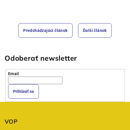
Predchádzajúci článok
Ďalší článok
Odoberať newsletter
Email
Prihlásiť sa
Z
á
p
VOP