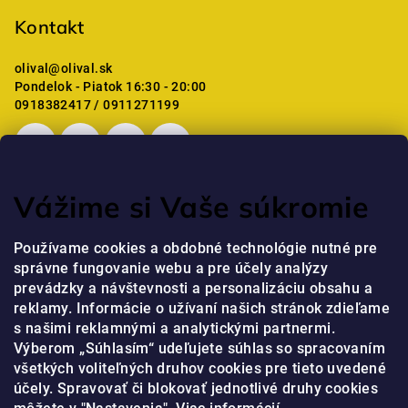
Kontakt
olival
@
olival.sk
Pondelok - Piatok 16:30 - 20:00
0918382417 / 0911271199
Vážime si Vaše súkromie
Posledné hodnotenie produktov
Používame cookies a obdobné technológie nutné pre
správne fungovanie webu a pre účely analýzy
Professional Krém na ruky s niacínamidom a peptidmi
prevádzky a návštevnosti a personalizáciu obsahu a
jaja
|
reklamy. Informácie o užívaní našich stránok zdieľame
Hodnotenie produktu je 5 z 5 hviezdičiek.
s našimi reklamnými a analytickými partnermi.
Výberom „Súhlasím“ udeľujete súhlas so spracovaním
všetkých voliteľných druhov cookies pre tieto uvedené
Prijímame online platby
účely. Spravovať či blokovať jednotlivé druhy cookies