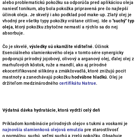
alebo problematickú pokožku sa odporúča pred aplikáciou oleja
naniesť tonikum, aby bola pokožka pripravená pre čo najlepší
účinok oleja. Je skvelý i ako podklad pod make-up. Zlatý olej je
vhodný pre všetky typy pokožky vrátane citlivej. Ide o
"suchý" typ
oleja
, ktorý pokožku zbytočne nemastí a rýchlo sa do nej
absorbuje.
Čo je skvelé,
výsledky sú okamžite viditeľné
. Účinok
Esenciálneho slamienkového oleja v tomto sére synergicky
podporujú prírodný jojobový, olivový a arganový olej, ďalej olej z
marhuľových kôstok, ruže a mandlí, ako aj prírodné
ekocertifikované silikóny a zmäkčovadlá, ktoré znižujú pocit
mastnoty a zanechávajú pokožku
hodvábne hladkú
. Olej je
držiteľom medzinárodného
certifikátu Natrue
.
Výdatná dávka hydratácie, ktorá vydrží celý deň
Príkladom kombinácie prírodných olejov s tukmi a voskami je
najnovšia slamienková olejová emulzia
pre starostlivosť
o normálnu, suchú, veľmi suchú a zrelú pokožku. Obsahuje