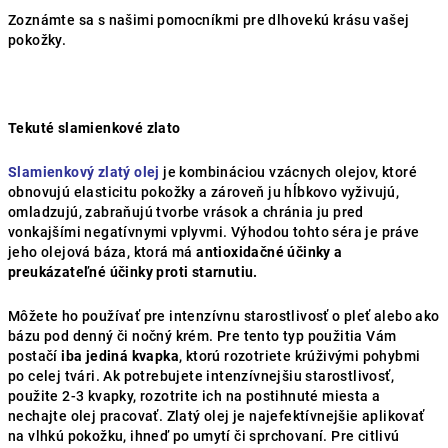
Zoznámte sa s našimi pomocníkmi pre dlhovekú krásu vašej
pokožky.
Tekuté slamienkové zlato
Slamienkový zlatý olej
je kombináciou vzácnych olejov, ktoré
obnovujú elasticitu pokožky a zároveň ju hĺbkovo vyživujú,
omladzujú, zabraňujú tvorbe vrások a chránia ju pred
vonkajšími negatívnymi vplyvmi. Výhodou tohto séra je práve
jeho olejová báza, ktorá má
antioxidačné účinky a
preukázateľné účinky proti starnutiu.
Môžete ho používať pre intenzívnu starostlivosť o pleť alebo ako
bázu pod denný či nočný krém. Pre tento typ použitia Vám
postačí
iba jediná kvapka
, ktorú rozotriete krúživými pohybmi
po celej tvári. Ak potrebujete intenzívnejšiu starostlivosť,
použite 2-3 kvapky, rozotrite ich na postihnuté miesta a
nechajte olej pracovať. Zlatý olej je najefektívnejšie aplikovať
na vlhkú pokožku, ihneď po umytí či sprchovaní. Pre citlivú