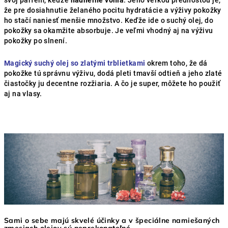
svoj parfém, keďže
nádherne vonia
. Jeho veľkou prednosťou je,
že pre dosiahnutie želaného pocitu hydratácie a výživy pokožky
ho stačí naniesť menšie množstvo. Keďže ide o suchý olej, do
pokožky sa okamžite absorbuje. Je veľmi vhodný aj na výživu
pokožky po slnení.
Magický suchý olej so zlatými trblietkami
okrem toho, že dá
pokožke tú správnu výživu, dodá pleti tmavší odtieň a jeho zlaté
čiastočky ju decentne rozžiaria. A čo je super, môžete ho použiť
aj na vlasy.
Sami o sebe majú skvelé účinky a v špeciálne namiešaných