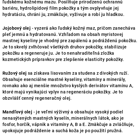
ľudskému kožnému mazu. Posilňuje prirodzenú ochrannú
bariéru, hydrolipidový film pokožky a tým ovplyvňuje jej
hydratáciu, chráni ju, zmäkčuje, vyživuje a robí ju hladkou.
Jojobový olej
- vyzerá ako ľudský kožný maz, pričom zanecháva
pleť jemnú a hydratovanú. Vzhľadom na obsah myristovej
mastnej kyseliny je vhodný pre zapálenú a podráždenú pokožku.
Je to skvelý zvlhčovač všetkých druhov pokožky, stabilizuje
pokožku a regeneruje ju. Je to nenahraditeľná zložka
kozmetických prípravkov pre zlepšenie elasticity pokožky.
Ružový olej
sa získava lisovaním za studena z divokých ruží.
Obsahuje esenciálne mastné kyseliny, vitamíny a minerály,
rovnako ako aj menšie množstvo kyslých derivátov vitamínu A,
ktoré majú vynikajúci vplyv na regeneráciu pokožky. Je to
obzvlášť cenný regeneračný olej.
Mandľový olej
- je veľmi výživný a obsahuje vysoký podiel
nenasýtených mastných kyselín, minerálnych látok, ako je
fosfor, horčík, vápnik a vitamíny A, B a E. Zmäkčuje a zvláčňuje,
upokojuje podráždenie a suchá koža je po použití pružná.