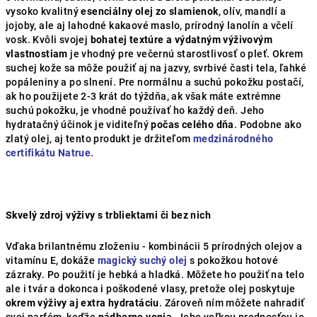
vysoko kvalitný
esenciálny olej zo slamienok
, olív, mandlí a
jojoby, ale aj lahodné kakaové maslo, prírodný lanolín a včelí
vosk. Kvôli svojej
bohatej textúre a výdatným výživovým
vlastnostiam
je vhodný pre večernú starostlivosť o pleť. Okrem
suchej kože sa môže použiť aj na jazvy, svrbivé časti tela, ľahké
popáleniny a po slnení. Pre normálnu a suchú pokožku postačí,
ak ho použijete 2-3 krát do týždňa, ak však máte extrémne
suchú pokožku, je vhodné používať ho každý deň. Jeho
hydratačný účinok je viditeľný
počas celého dňa
. Podobne ako
zlatý olej, aj tento produkt je držiteľom
medzinárodného
certifikátu Natrue.
Skvelý zdroj výživy s trbliektami či bez nich
Vďaka brilantnému zloženiu - kombinácii 5 prírodných olejov a
vitamínu E, dokáže
magický suchý olej
s pokožkou hotové
zázraky. Po použití je hebká a hladká. Môžete ho použiť na telo
ale i tvár a dokonca i poškodené vlasy, pretože olej poskytuje
okrem výživy aj extra hydratáciu
. Zároveň ním môžete nahradiť