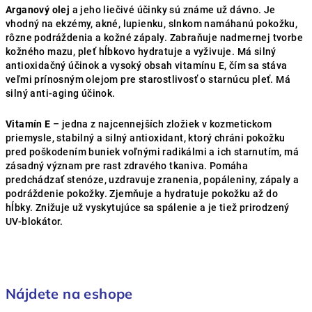
Arganový olej
a jeho liečivé účinky sú známe už dávno. Je
vhodný na ekzémy, akné, lupienku, slnkom namáhanú pokožku,
rôzne podráždenia a kožné zápaly. Zabraňuje nadmernej tvorbe
kožného mazu, pleť hĺbkovo hydratuje a vyživuje. Má silný
antioxidačný účinok a vysoký obsah vitamínu E, čím sa stáva
veľmi prínosným olejom pre starostlivosť o starnúcu pleť. Má
silný anti-aging účinok.
Vitamín E
– jedna z najcennejších zložiek v kozmetickom
priemysle, stabilný a silný antioxidant, ktorý chráni pokožku
pred poškodením buniek voľnými radikálmi a ich starnutím, má
zásadný význam pre rast zdravého tkaniva. Pomáha
predchádzať stenóze, uzdravuje zranenia, popáleniny, zápaly a
podráždenie pokožky. Zjemňuje a hydratuje pokožku až do
hĺbky. Znižuje už vyskytujúce sa spálenie a je tiež prirodzený
UV-blokátor.
Nájdete na eshope