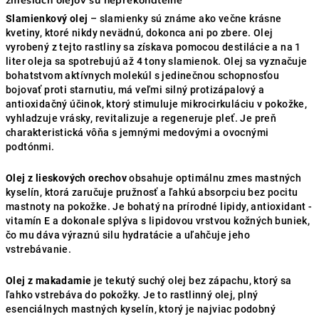
zmesiach olejov sú neprekonateľné
Slamienkový olej
– slamienky sú známe ako večne krásne
kvetiny, ktoré nikdy nevädnú, dokonca ani po zbere. Olej
vyrobený z tejto rastliny sa získava pomocou destilácie a na 1
liter oleja sa spotrebujú až 4 tony slamienok. Olej sa vyznačuje
bohatstvom aktívnych molekúl s jedinečnou schopnosťou
bojovať proti starnutiu, má veľmi silný protizápalový a
antioxidačný účinok, ktorý stimuluje mikrocirkuláciu v pokožke,
vyhladzuje vrásky, revitalizuje a regeneruje pleť. Je preň
charakteristická vôňa s jemnými medovými a ovocnými
podtónmi.
Olej z lieskových orechov
obsahuje optimálnu zmes mastných
kyselín, ktorá zaručuje pružnosť a ľahkú absorpciu bez pocitu
mastnoty na pokožke. Je bohatý na prírodné lipidy, antioxidant -
vitamín E a dokonale splýva s lipidovou vrstvou kožných buniek,
čo mu dáva výraznú silu hydratácie a uľahčuje jeho
vstrebávanie.
Olej z makadamie
je tekutý suchý olej bez zápachu, ktorý sa
ľahko vstrebáva do pokožky. Je to rastlinný olej, plný
esenciálnych mastných kyselín, ktorý je najviac podobný