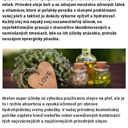
mliek. Prírodné oleje boli a sú zdrojom množstva účinných látok
a vitamínov, ktoré si poľahky poradia s rôznymi problémami
vašej pleti a taktiež ju dokážu výborne vyživiť a hydratovať.
Každý olej má nejaký svoj nezameniteľný účinok, no
najefektívnejšie pracujú v starostlivo skombinovaných a
namiešaných zmesiach, kde sa ich účinky znásobia, pretože
navzájom synergicky pôsobia.
Nielen super účinky sú výhodou používania olejov na pleť, ale je
to i rýchla absorbcia a vysoká účinnosť pri obnove
hydrolipidickej vrstvy pokožky. V našej prírodnej kozmetickej
poličke nájdete hneď niekoľko rokmi osvedčených kombinácií
tých najvzácnejších a najúčinnejších prírodných olejov.