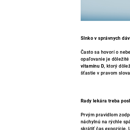
Slnko v správnych dáv
Často sa hovorí o neb
opaľovanie je dôležité
vitamínu D
, ktorý dôl
šťastie v pravom slov
Rady lekára treba pos
Prvým pravidlom zodp
náchylnú na rýchle spá
skrátiť čas expozície. 