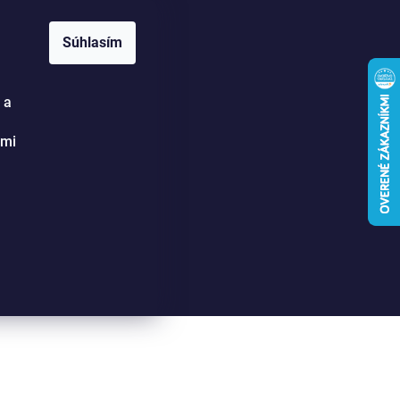
SE 16:30-20:00.
Súhlasím
 a
Hľadať
Prihlásenie
Nákupný
ými
košík
n to