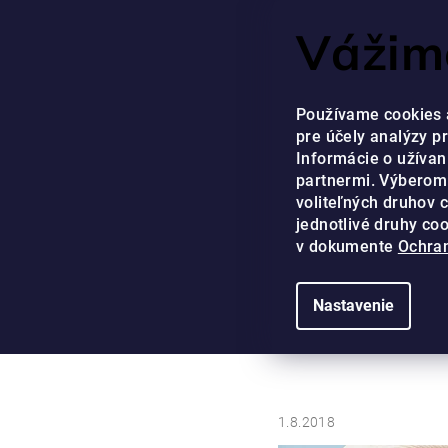
Prejsť
NÁŠ ZÁKAZNÍCKY SE
Vážime
na
obsah
EUR
Používame cookies 
pre účely analýzy p
Informácie o užívan
partnermi. Výberom
voliteľných druhov 
jednotlivé druhy co
DOMOV
/
BLOG
/
VEZMITE SI ZO SLNENIA LEN TO P
v dokumente
Ochran
Vezm
Nastavenie
1.8.2018