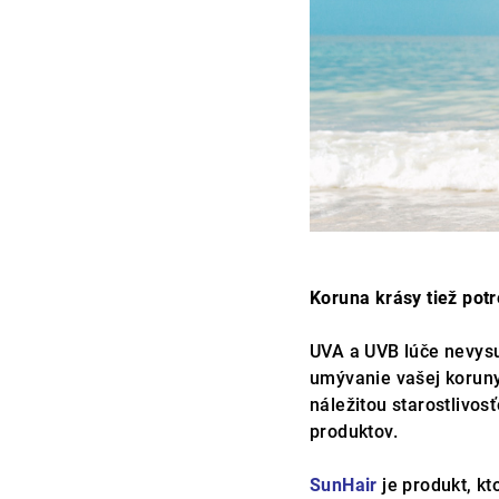
Koruna krásy tiež potr
UVA a UVB lúče nevysu
umývanie vašej korun
náležitou starostlivo
produktov.
SunHair
je produkt, kt