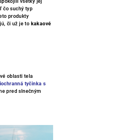
okojili všetky jej
aľ čo suchý typ
ieto produkty
ú, či už je to
kakaové
é oblasti tela
iochranná tyčinka s
ane pred slnečným