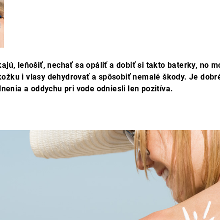
jú, leňošiť, nechať sa opáliť a dobiť si takto baterky, no m
ožku i vlasy dehydrovať a spôsobiť nemalé škody. Je dobré
lnenia a oddychu pri vode odniesli len pozitíva.