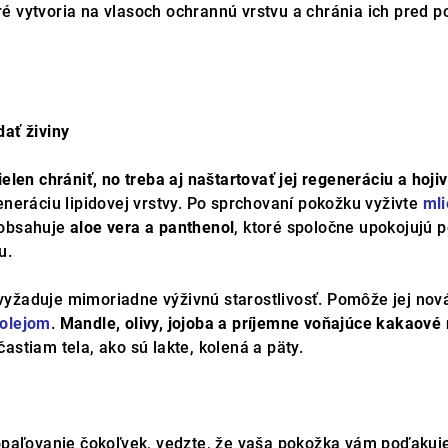
oré vytvoria na vlasoch ochrannú vrstvu a chránia ich pred 
ať živiny
ielen chrániť, no treba aj naštartovať jej regeneráciu a hoji
eneráciu lipidovej vrstvy. Po sprchovaní pokožku vyživte
mli
 obsahuje
aloe vera a panthenol
, ktoré spoločne upokojujú p
u.
yžaduje mimoriadne výživnú starostlivosť. Pomôže jej no
 olejom
.
Mandle, olivy, jojoba a príjemne voňajúce kakaové
astiam tela, ako sú lakte, kolená a päty.
 opaľovanie čokoľvek, vedzte, že vaša pokožka vám poďakuj