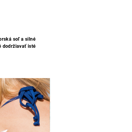
orská soľ a silné
 dodržiavať isté