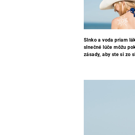
Slnko a voda priam láka
slnečné lúče môžu pok
zásady, aby ste si zo s