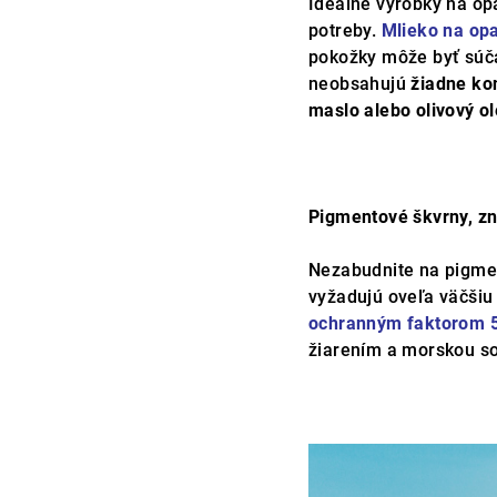
Ideálne výrobky na op
potreby.
Mlieko na op
pokožky môže byť súč
neobsahujú
žiadne ko
maslo alebo olivový ol
Pigmentové škvrny, zna
Nezabudnite na pigment
vyžadujú oveľa väčšiu
ochranným faktorom 
žiarením a morskou soľ