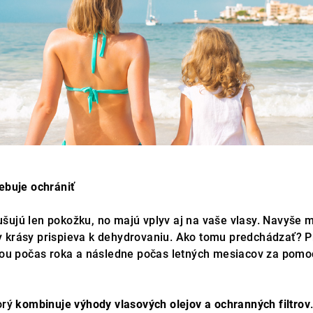
ebuje ochrániť
šujú len pokožku, no majú vplyv aj na vaše vlasy. Navyše 
y krásy prispieva k dehydrovaniu. Ako tomu predchádzať? 
sťou počas roka a následne počas letných mesiacov za pomo
orý
kombinuje výhody vlasových olejov a ochranných filtrov