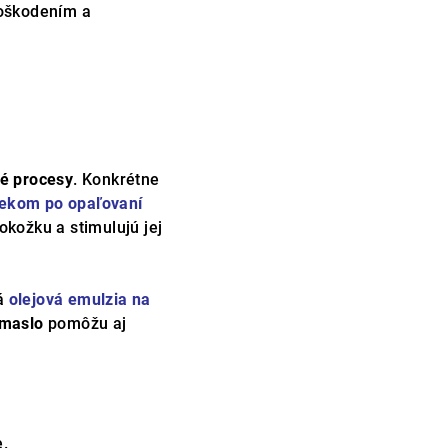
poškodením a
vé procesy
. Konkrétne
ekom po opaľovaní
okožku a stimulujú jej
vá
olejová emulzia na
 maslo
pomôžu aj
e.