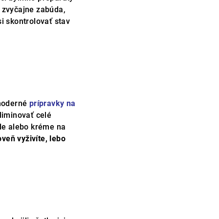
a zvyčajne zabúda,
si skontrolovať stav
 moderné
prípravky na
liminovať celé
áde alebo kréme na
oveň vyživíte, lebo