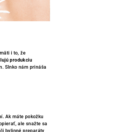
äti i to, že
lujú produkciu
ín. Slnko nám prináša
ní. Ak máte pokožku
opierať, ale snažte sa
 či bylinné preparáty