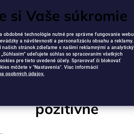
RVIS JE PRIPRAVENÝ VÁM POMÔCŤ OD PONDELKA DO PIATKA V ČA
 si Vaše súkromie
a obdobné technológie nutné pre správne fungovanie webu
revádzky a návštevnosti a personalizáciu obsahu a reklamy.
í našich stránok zdieľame s našimi reklamnými a analytick
 „Súhlasím“ udeľujete súhlas so spracovaním všetkých
cookies pre tieto uvedené účely. Spravovať či blokovať
okies môžete v "Nastavenia". Viac informácií
OZITÍVNE
a osobných údajov.
ite si zo slnenia le
pozitívne