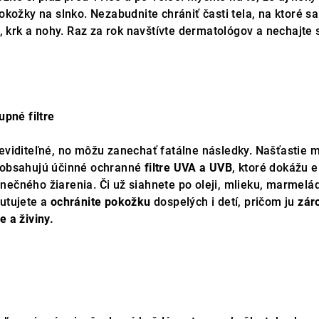
pokožky na slnko. Nezabudnite chrániť časti tela, na ktoré s
y, krk a nohy. Raz za rok navštívte dermatológov a nechajte 
upné filtre
neviditeľné, no môžu zanechať fatálne následky. Našťastie
obsahujú účinné ochranné
filtre UVA a UVB
, ktoré dokážu e
nečného žiarenia. Či už siahnete po oleji, mlieku, marmel
ľutujete a
ochránite pokožku
dospelých i detí, pričom ju
zár
e a živiny.