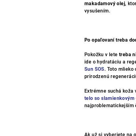
makadamový olej
, kt
vysušením.
Po opaľovaní treba dod
Pokožku v lete
treba n
ide o hydratáciu a reg
Sun SOS
. Toto mlieko
prirodzenú regeneráci
Extrémne suchá koža v
telo so slamienkovým
najproblematickejším č
Ak už si vyberiete na