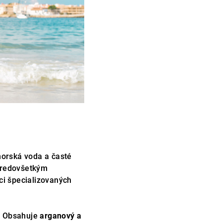
morská voda a časté
Predovšetkým
ci špecializovaných
. Obsahuje
arganový a