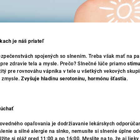
kach je náš priateľ
ezpečenstvách spojených so slnením. Treba však mať na pam
 pre zdravie tela a mysle. Prečo? Slnečné lúče priamo
stimu
ežitý pre rovnováhu vápnika v tele u všetkých vekových skup
a zmysle.
Zvyšuje hladinu serotonínu, hormónu šťastia
.
lúchať
ovedného opaľovania je dodržiavanie lekárskych odporúča
lenie a silné alergie na slnko, nemusíte si slnenie úplne od
Užite si pláž pred 11:00 a po 16:00. Myslite na to, že aj lieky