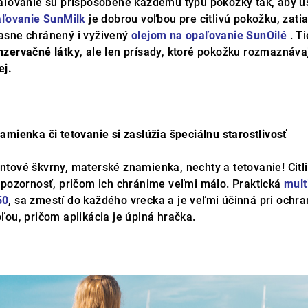
aľovanie sú prispôsobené každému typu pokožky tak, aby usp
aľovanie SunMilk
je dobrou voľbou pre citlivú pokožku, zati
asne chránený i vyživený
olejom na opaľovanie SunOilé
. T
nzervačné látky
, ale len prísady, ktoré pokožku rozmaznávaj
ej.
mienka či tetovanie si zaslúžia špeciálnu starostlivosť
ové škvrny, materské znamienka, nechty a tetovanie! Citliv
 pozornosť, pričom ich chránime veľmi málo. Praktická
mult
50
, sa zmestí do každého vrecka a je veľmi účinná pri ochr
ou, pričom aplikácia je úplná hračka.